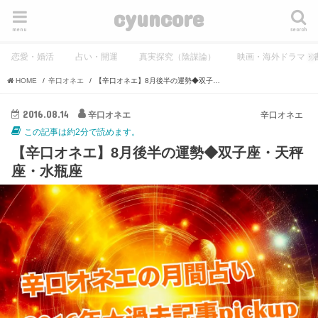
cyuncore
menu
search
恋愛・婚活
占い・開運
真実探究（陰謀論）
映画・海外ドラマ・
HOME
辛口オネエ
【辛口オネエ】8月後半の運勢◆双子座・天秤座・水瓶座
2016.08.14
辛口オネエ
辛口オネエ
この記事は約2分で読めます。
【辛口オネエ】8月後半の運勢◆双子座・天秤
座・水瓶座