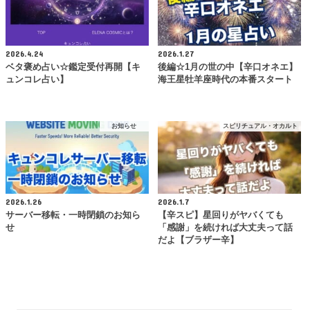
2026.4.24
2026.1.27
ベタ褒め占い☆鑑定受付再開【キ
後編☆1月の世の中【辛口オネエ】
ュンコレ占い】
海王星牡羊座時代の本番スタート
お知らせ
スピリチュアル・オカルト
2026.1.26
2026.1.7
サーバー移転・一時閉鎖のお知ら
【辛スピ】星回りがヤバくても
せ
「感謝」を続ければ大丈夫って話
だよ【ブラザー辛】