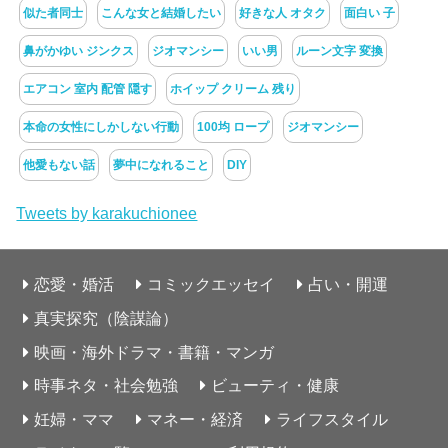
似た者同士
こんな女と結婚したい
好きな人 オタク
面白い 子
鼻がかゆい ジンクス
ジオマンシー
いい男
ルーン文字 変換
エアコン 室内 配管 隠す
ホイップ クリーム 残り
本命の女性にしかしない行動
100均 ロープ
ジオマンシー
他愛もない話
夢中になれること
DIY
Tweets by karakuchionee
恋愛・婚活
コミックエッセイ
占い・開運
真実探究（陰謀論）
映画・海外ドラマ・書籍・マンガ
時事ネタ・社会勉強
ビューティ・健康
妊婦・ママ
マネー・経済
ライフスタイル