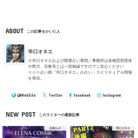
ABOUT
この記事をかいた人
辛口オネエ
※辛口オネエおよび開運占い軍団／事務所は各種思想団体
や勢力、宗教等とは一切無縁ですのでご安心ください
☆☆☆占い師『辛口オネエ』が占い・スピリチュアル情報
を発信。
WebSite
Twitter
Facebook
Instagram
NEW POST
このライターの最新記事
お知らせ
辛口オネエ