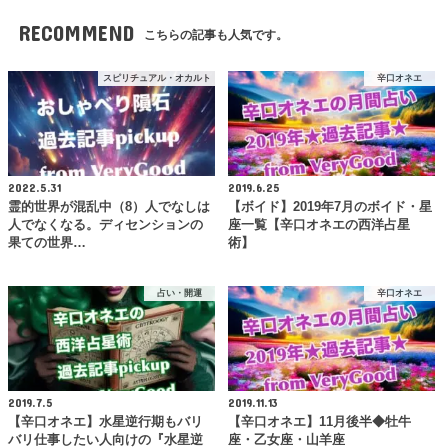
RECOMMEND
こちらの記事も人気です。
スピリチュアル・オカルト
辛口オネエ
2022.5.31
2019.6.25
霊的世界が混乱中（8）人でなしは
【ボイド】2019年7月のボイド・星
人でなくなる。ディセンションの
座一覧【辛口オネエの西洋占星
果ての世界…
術】
占い・開運
辛口オネエ
2019.7.5
2019.11.13
【辛口オネエ】水星逆行期もバリ
【辛口オネエ】11月後半◆牡牛
バリ仕事したい人向けの『水星逆
座・乙女座・山羊座