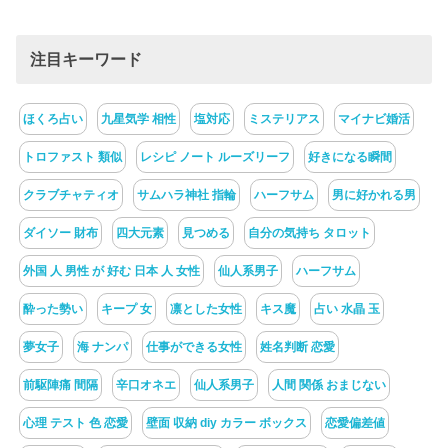
注目キーワード
ほくろ占い
九星気学 相性
塩対応
ミステリアス
マイナビ婚活
トロファスト 類似
レシピ ノート ルーズリーフ
好きになる瞬間
クラブチャティオ
サムハラ神社 指輪
ハーフサム
男に好かれる男
ダイソー 財布
四大元素
見つめる
自分の気持ち タロット
外国 人 男性 が 好む 日本 人 女性
仙人系男子
ハーフサム
酔った勢い
キープ 女
凛とした女性
キス魔
占い 水晶 玉
夢女子
海 ナンパ
仕事ができる女性
姓名判断 恋愛
前駆陣痛 間隔
辛口オネエ
仙人系男子
人間 関係 おまじない
心理 テスト 色 恋愛
壁面 収納 diy カラー ボックス
恋愛偏差値