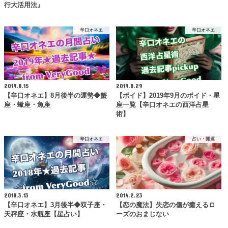
行大活用法』
辛口オネエ
辛口オネエ
2019.8.15
2019.8.29
【辛口オネエ】8月後半の運勢◆蟹
【ボイド】2019年9月のボイド・星
座・蠍座・魚座
座一覧【辛口オネエの西洋占星
術】
辛口オネエ
占い・開運
2018.3.13
2014.2.23
【辛口オネエ】3月後半◆双子座・
【恋の魔法】失恋の傷が癒えるロ
天秤座・水瓶座【星占い】
ーズのおまじない