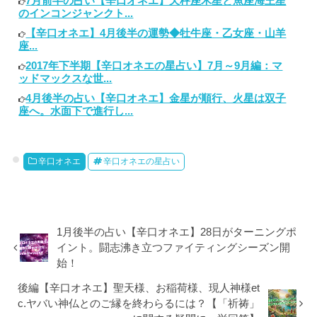
7月前半の占い【辛口オネエ】天秤座木星と魚座海王星
のインコンジャンクト...
【辛口オネエ】4月後半の運勢◆牡牛座・乙女座・山羊
座...
2017年下半期【辛口オネエの星占い】7月～9月編：マ
ッドマックスな世...
4月後半の占い【辛口オネエ】金星が順行、火星は双子
座へ。水面下で進行し...
辛口オネエ
辛口オネエの星占い
1月後半の占い【辛口オネエ】28日がターニングポ
イント。闘志沸き立つファイティングシーズン開
始！
後編【辛口オネエ】聖天様、お稲荷様、現人神様et
c.ヤバい神仏とのご縁を終わらるには？【「祈祷」