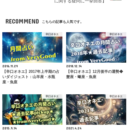
に関する疑問に一挙回答】
RECOMMEND
こちらの記事も人気です。
辛口オネエ
辛口オネエ
2016.11.29
2018.12.14
【辛口オネエ】2017年上半期の占
【辛口オネエ】12月後半の運勢◆
いダイジェスト：山羊座・水瓶
蟹座・蠍座・魚座
座・魚座
辛口オネエ
辛口オネエ
2015.9.14
2021.4.24