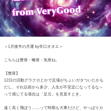
＜1月後半の月運 by辛口オネエ＞
こちらは蟹座・蠍座・魚座ね。
【蟹座】
12日の活動グラクロとかで足場がちょいガタついたかも
だし、それ以前から多少、人生が不安定になってるな～
って感じてる場合は「足元」を見直すとき。
遠く高く飛ぼう……って時期も大事だけど、やっぱりカ