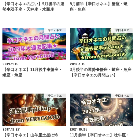
【辛口オネエの占い】9月後半の運
5月前半【辛口オネエ】蟹座・蠍
勢◆双子座・天秤座・水瓶座
座・魚座
辛口オネエ
辛口オネエ
2019.11.13
2015.3.13
【辛口オネエ】11月後半◆蟹座・
3月後半の運勢◆蟹座・蠍座・魚座
蠍座・魚座
【辛口オネエの月間占い】
辛口オネエ
辛口オネエ
2017.12.27
2021.10.26
【辛口オネエ】山羊座土星は怖
11月前半【辛口オネエ】牡牛座・