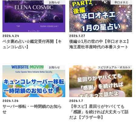
お知らせ
辛口オネエ
2026.4.24
2026.1.27
ベタ褒め占い☆鑑定受付再開【キ
後編☆1月の世の中【辛口オネエ】
ュンコレ占い】
海王星牡羊座時代の本番スタート
お知らせ
スピリチュアル・オカルト
2026.1.26
2026.1.7
サーバー移転・一時閉鎖のお知ら
【辛スピ】星回りがヤバくても
せ
「感謝」を続ければ大丈夫って話
だよ【ブラザー辛】