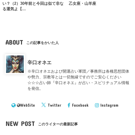
い？（2）30年前と今回は似て非な
乙女座・山羊座
る運気よ【…
ABOUT
この記事をかいた人
辛口オネエ
※辛口オネエおよび開運占い軍団／事務所は各種思想団体
や勢力、宗教等とは一切無縁ですのでご安心ください
☆☆☆占い師『辛口オネエ』が占い・スピリチュアル情報
を発信。
WebSite
Twitter
Facebook
Instagram
NEW POST
このライターの最新記事