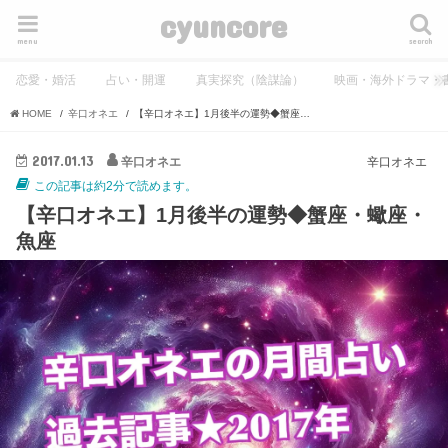
cyuncore
menu
search
恋愛・婚活
占い・開運
真実探究（陰謀論）
映画・海外ドラマ・
HOME
辛口オネエ
【辛口オネエ】1月後半の運勢◆蟹座・蠍座・魚座
2017.01.13
辛口オネエ
辛口オネエ
この記事は約2分で読めます。
【辛口オネエ】1月後半の運勢◆蟹座・蠍座・
魚座