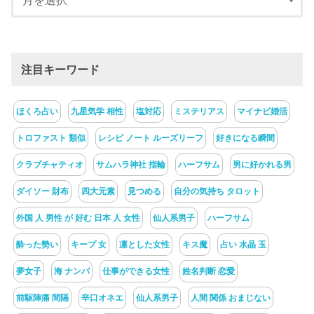
注目キーワード
ほくろ占い
九星気学 相性
塩対応
ミステリアス
マイナビ婚活
トロファスト 類似
レシピ ノート ルーズリーフ
好きになる瞬間
クラブチャティオ
サムハラ神社 指輪
ハーフサム
男に好かれる男
ダイソー 財布
四大元素
見つめる
自分の気持ち タロット
外国 人 男性 が 好む 日本 人 女性
仙人系男子
ハーフサム
酔った勢い
キープ 女
凛とした女性
キス魔
占い 水晶 玉
夢女子
海 ナンパ
仕事ができる女性
姓名判断 恋愛
前駆陣痛 間隔
辛口オネエ
仙人系男子
人間 関係 おまじない