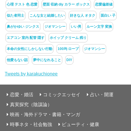
心理 テスト 色 恋愛
壁面 収納 diy カラー ボックス
恋愛偏差値
似た者同士
こんな女と結婚したい
好きな人 オタク
面白い 子
鼻がかゆい ジンクス
ジオマンシー
いい男
ルーン文字 変換
エアコン 室内 配管 隠す
ホイップ クリーム 残り
本命の女性にしかしない行動
100均 ロープ
ジオマンシー
他愛もない話
夢中になれること
DIY
Tweets by karakuchionee
恋愛・婚活
コミックエッセイ
占い・開運
真実探究（陰謀論）
映画・海外ドラマ・書籍・マンガ
時事ネタ・社会勉強
ビューティ・健康