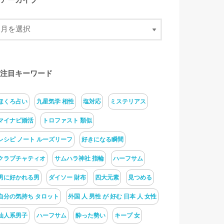
アーカイブ
注目キーワード
ほくろ占い
九星気学 相性
塩対応
ミステリアス
マイナビ婚活
トロファスト 類似
レシピ ノート ルーズリーフ
好きになる瞬間
クラブチャティオ
サムハラ神社 指輪
ハーフサム
男に好かれる男
ダイソー 財布
四大元素
見つめる
自分の気持ち タロット
外国 人 男性 が 好む 日本 人 女性
仙人系男子
ハーフサム
酔った勢い
キープ 女