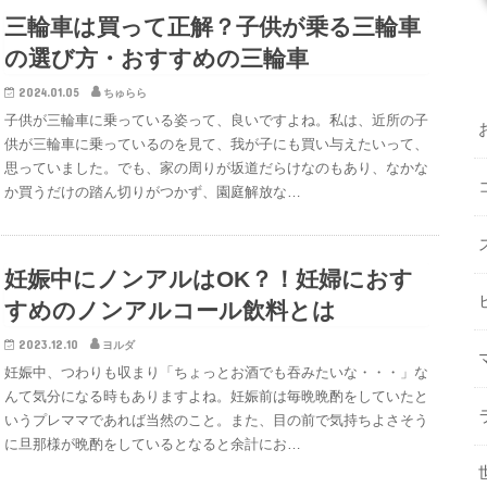
三輪車は買って正解？子供が乗る三輪車
の選び方・おすすめの三輪車
2024.01.05
ちゅらら
子供が三輪車に乗っている姿って、良いですよね。私は、近所の子
供が三輪車に乗っているのを見て、我が子にも買い与えたいって、
思っていました。でも、家の周りが坂道だらけなのもあり、なかな
か買うだけの踏ん切りがつかず、園庭解放な…
妊娠中にノンアルはOK？！妊婦におす
すめのノンアルコール飲料とは
2023.12.10
ヨルダ
妊娠中、つわりも収まり「ちょっとお酒でも吞みたいな・・・」な
んて気分になる時もありますよね。妊娠前は毎晩晩酌をしていたと
いうプレママであれば当然のこと。また、目の前で気持ちよさそう
に旦那様が晩酌をしているとなると余計にお…