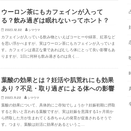
ウーロン茶にもカフェインが入って
る？飲み過ぎは眠れないってホント？
2023.12.02
シマウマ
カフェインが入っている飲み物といえばコーヒーや緑茶、紅茶など
を思い浮かべますが、実はウーロン茶にもカフェインが入っていま
す。カフェインは適正な量であればむしろ体にとって良い影響もあ
りますが、1日に何杯も飲み過ぎるのは良く…
葉酸の効果とは？妊活や肌荒れにも効果
あり？不足・取り過ぎによる体への影響
2023.11.22
シマウマ
葉酸の効果について、具体的にご存知でしょうか？妊娠初期に摂取
すると良いと言われる葉酸ですが、実は妊娠を意識する1ヶ月前か
ら摂取した方が生まれてくる赤ちゃんの発育が促進されるそうで
す。つまり、葉酸は妊活に効果があるというこ…