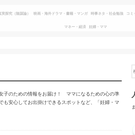
真実探究（陰謀論）
映画・海外ドラマ・書籍・マンガ
時事ネタ・社会勉強
コミ
マネー・経済
妊婦・ママ
女子のための情報をお届け！ ママになるための心の準
でも安心してお出掛けできるスポットなど、「妊婦・マ