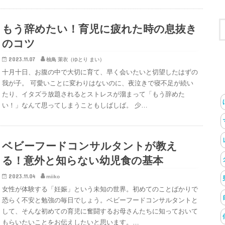
もう辞めたい！育児に疲れた時の息抜き
のコツ
2023.11.07
柚鳥 茉衣（ゆとり まい）
十月十日、お腹の中で大切に育て、早く会いたいと切望したはずの
我が子。 可愛いことに変わりはないのに、夜泣きで寝不足が続い
たり、イタズラ放題されるとストレスが溜まって「もう辞めた
い！」なんて思ってしまうこともしばしば。 少…
ベビーフードコンサルタントが教え
る！意外と知らない幼児食の基本
2023.11.04
miiko
女性が体験する「妊娠」という未知の世界。初めてのことばかりで
恐らく不安と勉強の毎日でしょう。ベビーフードコンサルタントと
して、そんな初めての育児に奮闘するお母さんたちに知っておいて
もらいたいことをお伝えしたいと思います。…