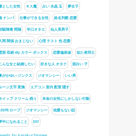
凛とした女性
キス魔
占い 水晶 玉
夢女子
海 ナンパ
仕事ができる女性
姓名判断 恋愛
前駆陣痛 間隔
辛口オネエ
仙人系男子
人間 関係 おまじない
心理 テスト 色 恋愛
壁面 収納 diy カラー ボックス
恋愛偏差値
似た者同士
こんな女と結婚したい
好きな人 オタク
面白い 子
鼻がかゆい ジンクス
ジオマンシー
いい男
ルーン文字 変換
エアコン 室内 配管 隠す
ホイップ クリーム 残り
本命の女性にしかしない行動
100均 ロープ
ジオマンシー
他愛もない話
夢中になれること
DIY
weets by karakuchionee