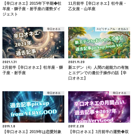
【辛口オネエ】2015年下半期◆牡
11月前半【辛口オネエ】牡牛座・
羊座・獅子座・射手座の運勢ダイ
乙女座・山羊座
ジェスト
辛口オネエ
スピリチュアル・オカルト
2021.1.31
2021.11.20
2月前半【辛口オネエ】牡羊座・獅
新エデン（4）人間の超能力の有無
子座・射手座
とエデンでの遺伝子操作の話【辛
口オネエ】
辛口オネエ
辛口オネエ
2019.1.8
2017.2.28
【辛口オネエ】2019年は恋愛対象
【辛口オネエ】3月前半の運勢◆双