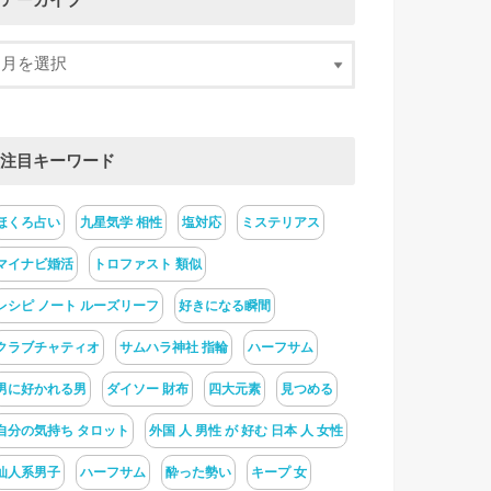
アーカイブ
注目キーワード
ほくろ占い
九星気学 相性
塩対応
ミステリアス
マイナビ婚活
トロファスト 類似
レシピ ノート ルーズリーフ
好きになる瞬間
クラブチャティオ
サムハラ神社 指輪
ハーフサム
男に好かれる男
ダイソー 財布
四大元素
見つめる
自分の気持ち タロット
外国 人 男性 が 好む 日本 人 女性
仙人系男子
ハーフサム
酔った勢い
キープ 女