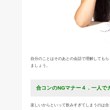
のNGマ
ナー８．
食べ方が
汚い
› 合コン
のNGマ
ナー９．
自分のことはそのあとの会話で理解してもら
盛り上が
ましょう。
るつもり
が全くな
い
合コンのNGマナー
４．一人で
› 合コン
のNGマ
ナー１
楽しいからといって飲みすぎてしまうのは合