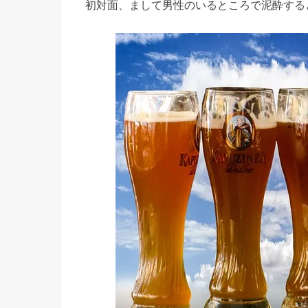
初対面、まして男性のいるところで泥酔する
０．おご
ってもら
って当然
の態度を
とる
› 合コン
はチーム
プレーで
す！