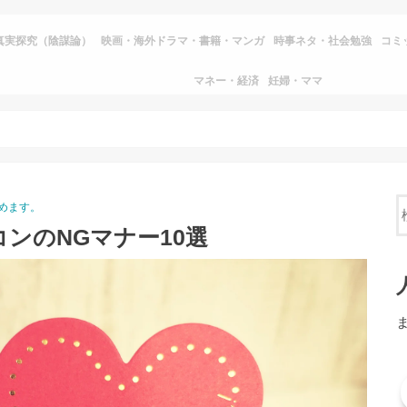
真実探究（陰謀論）
映画・海外ドラマ・書籍・マンガ
時事ネタ・社会勉強
コミ
マネー・経済
妊婦・ママ
めます。
ンのNGマナー10選