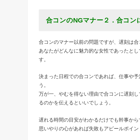
自己紹介
が長い＆
つまらな
合コンのNGマナー
２．合コン
い女
› 合コン
合コンのマナー以前の問題ですが、遅刻は合
のNGマ
あなたがどんなに魅力的な女性であったとし
ナー４．
す。
一人でガ
決まった日程での合コンであれば、仕事や予
ンガン飲
う。
みすぎる
万が一、やむを得ない理由で合コンに遅刻し
› 合コン
るのかを伝えるといいでしょう。
のNGマ
ナー５．
遅れる時間の目安がわかるだけでも幹事から
友達とば
思いやりの心があれば失敗もアピールポイン
かり話し