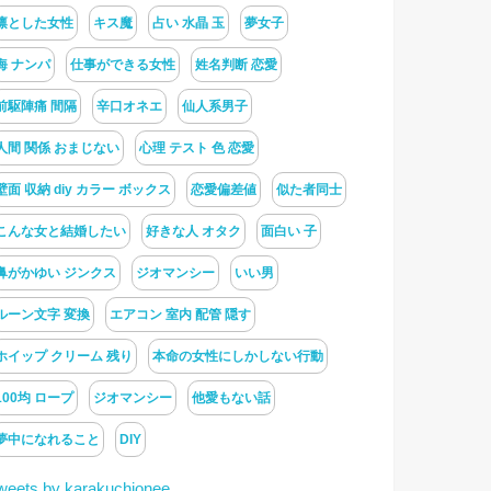
凛とした女性
キス魔
占い 水晶 玉
夢女子
海 ナンパ
仕事ができる女性
姓名判断 恋愛
前駆陣痛 間隔
辛口オネエ
仙人系男子
人間 関係 おまじない
心理 テスト 色 恋愛
壁面 収納 diy カラー ボックス
恋愛偏差値
似た者同士
こんな女と結婚したい
好きな人 オタク
面白い 子
鼻がかゆい ジンクス
ジオマンシー
いい男
ルーン文字 変換
エアコン 室内 配管 隠す
ホイップ クリーム 残り
本命の女性にしかしない行動
100均 ロープ
ジオマンシー
他愛もない話
夢中になれること
DIY
weets by karakuchionee