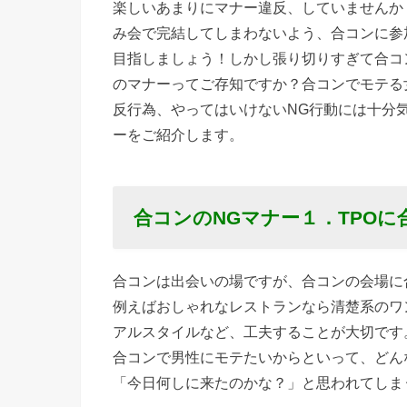
楽しいあまりにマナー違反、していませんか
ナー１．
み会で完結してしまわないよう、合コンに参
TPOに合
目指しましょう！しかし張り切りすぎて合コ
わない服
のマナーってご存知ですか？合コンでモテる
装で来る
反行為、やってはいけないNG行動には十分
女
ーをご紹介します。
› 合コン
のNGマ
ナー２．
合コンのNGマナー１．TPO
合コンに
遅刻して
合コンは出会いの場ですが、合コンの会場に
くる女
例えばおしゃれなレストランなら清楚系のワ
› 合コン
アルスタイルなど、工夫することが大切です
のNGマ
合コンで男性にモテたいからといって、どん
ナー３．
「今日何しに来たのかな？」と思われてしま