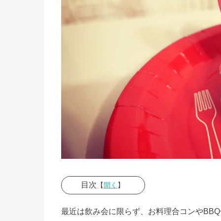
目次
【
開く
】
› 合コン
最近は飲み会に限らず、お料理合コンやBB
のNGマ