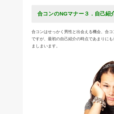
ている
› 合コン
合コンのNGマナー
３．自己紹
のNGマ
ナー６．
合コンはせっかく男性と出会える機会、合コ
自分の趣
ですが、最初の自己紹介の時点であまりにも
味の話ば
ましまいます。
かりする
› 合コン
のNGマ
ナー７．
お店の人
に失礼な
態度をと
る
› 合コン