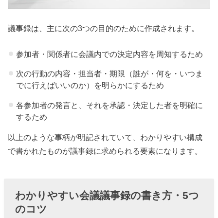
方・コ
ツ②会
議事録は、主に次の3つの目的のために作成されます。
議前に
構成を
参加者・関係者に会議内での決定内容を周知するため
決めて
次の行動の内容・担当者・期限（誰が・何を・いつま
おく
でに行えばいいのか）を明らかにするため
» 会議議
各参加者の発言と、それを承認・決定した者を明確に
事録の
するため
書き
方・コ
以上のような事柄が明記されていて、わかりやすい構成
ツ③手
で書かれたものが議事録に求められる要素になります。
書きメ
モの取
り方を
わかりやすい会議議事録の書き方・5つ
のコツ
工夫す