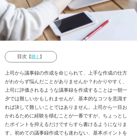
目次
【
開く
】
› 議事録の書き
上司から議事録の作成を命じられて、上手な作成の仕方
方のコツをつ
がわからず悩んだことがありませんか？わかりやすく、
かむには議事
上司に評価されるような議事録を作成することは一朝一
録作成の目
夕では難しいかもしれませんが、基本的なコツを意識す
的・意味を意
れば決して難しいことではありません。上司から一目お
かれるために経験を積むことが一番ですが、ちょっとし
識すること
たポイントを抑えるだけですらすら書けるようになりま
› わかりやすい
す。初めての議事録作成でも迷わない、基本ポイントを
会議議事録の