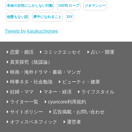
本命の女性にしかしない行動
100均 ロープ
ジオマンシー
他愛もない話
夢中になれること
DIY
Tweets by karakuchionee
恋愛・婚活
コミックエッセイ
占い・開運
真実探究（陰謀論）
映画・海外ドラマ・書籍・マンガ
時事ネタ・社会勉強
ビューティ・健康
妊婦・ママ
マネー・経済
ライフスタイル
ライター一覧
cyuncore利用規約
サイトポリシー
広告掲載・お問い合わせ
オフィスベネフィック
運営者