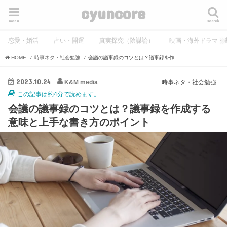
cyuncore
menu
search
恋愛・婚活
占い・開運
真実探究（陰謀論）
映画・海外ドラマ・
HOME
時事ネタ・社会勉強
会議の議事録のコツとは？議事録を作成する意味と上手な書き方のポイント
2023.10.24
K&M media
時事ネタ・社会勉強
この記事は約4分で読めます。
会議の議事録のコツとは？議事録を作成する
意味と上手な書き方のポイント