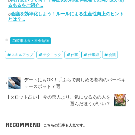
るあるをご紹介...
会議を効率化しよう！ルールによる生産性向上のヒント
とは？...
時事ネタ・社会勉強
スキルアップ
テクニック
仕事
仕事術
会議
デートにもOK！手ぶらで楽しめる都内のバーベキ
ュースポット７選
【タロット占い】 今の恋人より、気になるあの人を
選んだほうがいい？
RECOMMEND
こちらの記事も人気です。