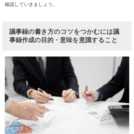
確認していきましょう。
書き方・5つの
コツ
» 会議議
議事録の書き方のコツをつかむには議
事録の
事録作成の目的・意味を意識すること
書き
方・コ
ツ①会
議の要
点・目
的を忘
れない
» 会議議
事録の
書き