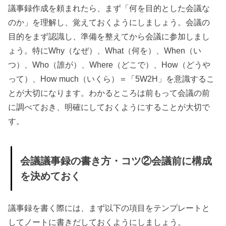
議事録作成を頼まれたら、まず「何を目的とした会議な
ツ⑤訂
のか」を理解し、覚えておくようにしましょう。会議の
正・修
目的をまず認識し、準備を整えてから会議に参加しまし
正方法
ょう。特にWhy（なぜ）、What（何を）、When（い
も覚え
つ）、Who（誰が）、Where（どこで）、How（どうや
ておこ
って）、How much（いくら）＝「5W2H」を意識するこ
う
とが大切になります。わかるところは前もって会議の前
› 上司に認めら
に調べておき、明確にしておくようにすることが大切で
れる！議事録
す。
の書き方・コ
ツとは？
会議議事録の書き方・コツ②会議前に構成
› まとめ：
を決めておく
議事録を書く際には、まず以下の項目をテンプレートと
してノートに書きだしておくようにしましょう。