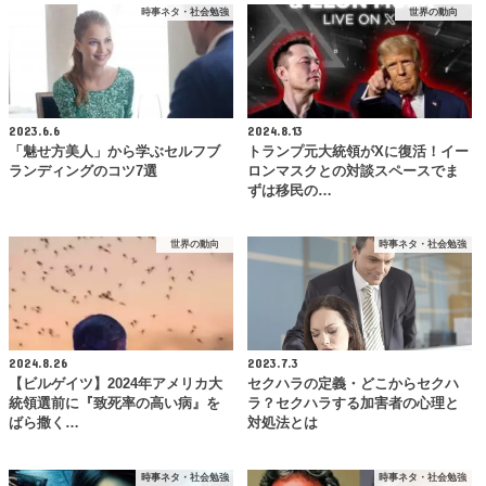
時事ネタ・社会勉強
世界の動向
2023.6.6
2024.8.13
「魅せ方美人」から学ぶセルフブ
トランプ元大統領がXに復活！イー
ランディングのコツ7選
ロンマスクとの対談スペースでま
ずは移民の…
世界の動向
時事ネタ・社会勉強
2024.8.26
2023.7.3
【ビルゲイツ】2024年アメリカ大
セクハラの定義・どこからセクハ
統領選前に『致死率の高い病』を
ラ？セクハラする加害者の心理と
ばら撒く…
対処法とは
時事ネタ・社会勉強
時事ネタ・社会勉強