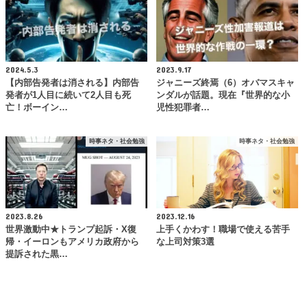
2024.5.3
2023.9.17
【内部告発者は消される】内部告
ジャニーズ終焉（6）オバマスキャ
発者が1人目に続いて2人目も死
ンダルが話題。現在『世界的な小
亡！ボーイン…
児性犯罪者…
時事ネタ・社会勉強
時事ネタ・社会勉強
2023.8.26
2023.12.16
世界激動中★トランプ起訴・X復
上手くかわす！職場で使える苦手
帰・イーロンもアメリカ政府から
な上司対策3選
提訴された黒…