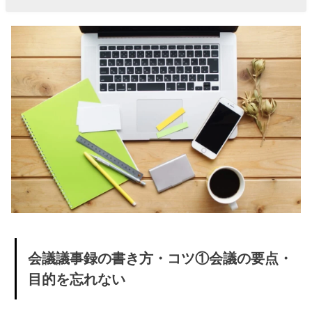
る
» 会議議
事録の
書き
方・コ
ツ④メ
モを元
にして
要点を
簡単に
編集
» 会議議
会議議事録の書き方・コツ①会議の要点・
事録の
目的を忘れない
書き
方・コ