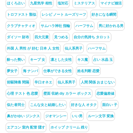
ほくろ占い
九星気学 相性
塩対応
ミステリアス
マイナビ婚活
トロファスト 類似
レシピ ノート ルーズリーフ
好きになる瞬間
クラブチャティオ
サムハラ神社 指輪
ハーフサム
男に好かれる男
ダイソー 財布
四大元素
見つめる
自分の気持ち タロット
外国 人 男性 が 好む 日本 人 女性
仙人系男子
ハーフサム
酔った勢い
キープ 女
凛とした女性
キス魔
占い 水晶 玉
夢女子
海 ナンパ
仕事ができる女性
姓名判断 恋愛
前駆陣痛 間隔
辛口オネエ
仙人系男子
人間 関係 おまじない
心理 テスト 色 恋愛
壁面 収納 diy カラー ボックス
恋愛偏差値
似た者同士
こんな女と結婚したい
好きな人 オタク
面白い 子
鼻がかゆい ジンクス
ジオマンシー
いい男
ルーン文字 変換
エアコン 室内 配管 隠す
ホイップ クリーム 残り