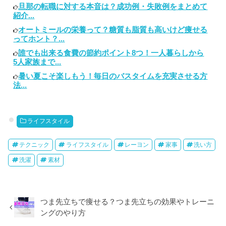
旦那の転職に対する本音は？成功例・失敗例をまとめて
紹介...
オートミールの栄養って？糖質も脂質も高いけど痩せる
ってホント？...
誰でも出来る食費の節約ポイント8つ！一人暮らしから
5人家族まで...
暑い夏こそ楽しもう！毎日のバスタイムを充実させる方
法...
ライフスタイル
テクニック
ライフスタイル
レーヨン
家事
洗い方
洗濯
素材
つま先立ちで痩せる？つま先立ちの効果やトレーニ
ングのやり方