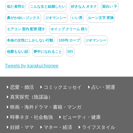
似た者同士
こんな女と結婚したい
好きな人 オタク
面白い 子
鼻がかゆい ジンクス
ジオマンシー
いい男
ルーン文字 変換
エアコン 室内 配管 隠す
ホイップ クリーム 残り
本命の女性にしかしない行動
100均 ロープ
ジオマンシー
他愛もない話
夢中になれること
DIY
Tweets by karakuchionee
恋愛・婚活
コミックエッセイ
占い・開運
真実探究（陰謀論）
映画・海外ドラマ・書籍・マンガ
時事ネタ・社会勉強
ビューティ・健康
妊婦・ママ
マネー・経済
ライフスタイル