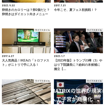
2023.9.22
2017.7.21
卵焼きのカロリーは？卵2個だと？
今年こそ、夏フェス初挑戦！？
卵焼きはダイエット向きメニュー
ライフスタイル
ライフスタイル
2017.6.27
2023.1.7
大人気商品！IKEAの「トロファス
【2023年版】トランプの噂（3）や
ト」がニトリで手に入る！
はり下院議長に？紛糾の末候補に
擁立【…
ライフスタイル
ライフスタイル