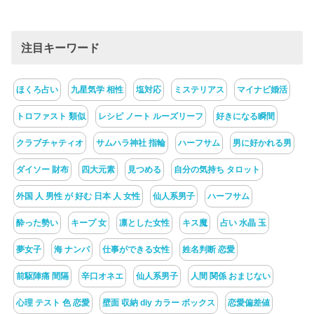
注目キーワード
ほくろ占い
九星気学 相性
塩対応
ミステリアス
マイナビ婚活
トロファスト 類似
レシピ ノート ルーズリーフ
好きになる瞬間
クラブチャティオ
サムハラ神社 指輪
ハーフサム
男に好かれる男
ダイソー 財布
四大元素
見つめる
自分の気持ち タロット
外国 人 男性 が 好む 日本 人 女性
仙人系男子
ハーフサム
酔った勢い
キープ 女
凛とした女性
キス魔
占い 水晶 玉
夢女子
海 ナンパ
仕事ができる女性
姓名判断 恋愛
前駆陣痛 間隔
辛口オネエ
仙人系男子
人間 関係 おまじない
心理 テスト 色 恋愛
壁面 収納 diy カラー ボックス
恋愛偏差値