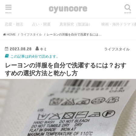
cyuncore
menu
search
恋愛・婚活
占い・開運
真実探究（陰謀論）
映画・海外ドラマ・
HOME
ライフスタイル
レーヨンの洋服を自分で洗濯するには？おすすめの選択方法と乾かし方
2023.08.28
キミ
ライフスタイル
この記事は約4分で読めます。
レーヨンの洋服を自分で洗濯するには？おす
すめの選択方法と乾かし方