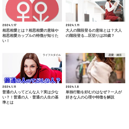
2024.1.17
2024.1.11
相思相愛とは？相思相愛の意味や
大人の階段登るの意味とは？大人
相思相愛カップルの特徴が知りた
の階段登る…区切りは20歳？
い！
ライフスタイル
恋愛・婚活
2024.1.11
2024.1.8
普通の人ってどんな人？実は少な
単独行動を好むのはなぜ？一人が
い？！普通の人・普通の人生の基
好きな人の心理や特徴を解説
準とは