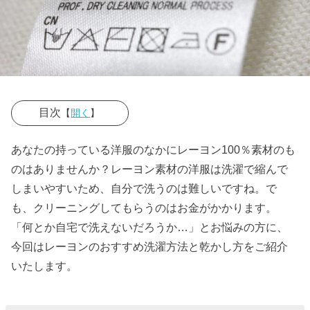
目次
【
開く
】
› レーヨンの服
あなたの持っている洋服のなかにレーヨン100％素材のも
はなぜ洗濯し
のはありませんか？レーヨン素材の洋服は洗濯で縮んで
にくいのか
しまいやすいため、自分で洗うのは難しいですね。で
も、クリーニングしてもらうのはお金がかかります。
› レーヨン
「何とか自宅で洗えないだろうか…」とお悩みの方に、
100％だけでな
今回はレーヨンのおすすめ洗濯方法と乾かし方をご紹介
く、レーヨン
いたします。
＋ポリエステ
ル素材の服も