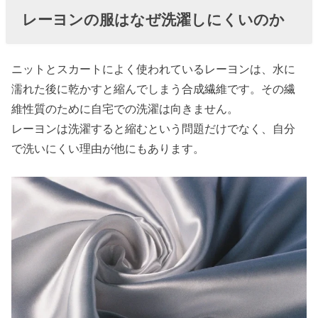
洗濯しにくい
レーヨンの服はなぜ洗濯しにくいのか
› レーヨンの服
を自分で洗濯
ニットとスカートによく使われているレーヨンは、水に
する時のおす
濡れた後に乾かすと縮んでしまう合成繊維です。その繊
すめ方法
維性質のために自宅での洗濯は向きません。
» レーヨ
レーヨンは洗濯すると縮むという問題だけでなく、自分
ンを手
で洗いにくい理由が他にもあります。
洗いで
洗濯す
る場合
» レーヨ
ンを洗
濯機で
洗う場
合