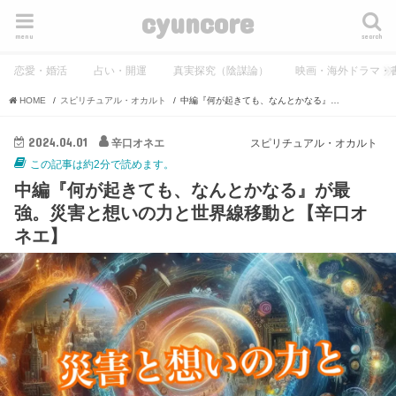
cyuncore
menu
search
恋愛・婚活
占い・開運
真実探究（陰謀論）
映画・海外ドラマ・
HOME
スピリチュアル・オカルト
中編『何が起きても、なんとかなる』が最強。災害と想いの力と世界線移動と【辛口オネエ】
2024.04.01
辛口オネエ
スピリチュアル・オカルト
この記事は約2分で読めます。
中編『何が起きても、なんとかなる』が最
強。災害と想いの力と世界線移動と【辛口オ
ネエ】