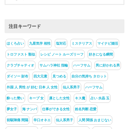
注目キーワード
ほくろ占い
九星気学 相性
塩対応
ミステリアス
マイナビ婚活
トロファスト 類似
レシピ ノート ルーズリーフ
好きになる瞬間
クラブチャティオ
サムハラ神社 指輪
ハーフサム
男に好かれる男
ダイソー 財布
四大元素
見つめる
自分の気持ち タロット
外国 人 男性 が 好む 日本 人 女性
仙人系男子
ハーフサム
酔った勢い
キープ 女
凛とした女性
キス魔
占い 水晶 玉
夢女子
海 ナンパ
仕事ができる女性
姓名判断 恋愛
前駆陣痛 間隔
辛口オネエ
仙人系男子
人間 関係 おまじない