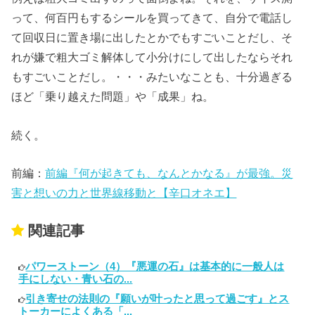
って、何百円もするシールを買ってきて、自分で電話し
て回収日に置き場に出したとかでもすごいことだし、そ
れが嫌で粗大ゴミ解体して小分けにして出したならそれ
もすごいことだし。・・・みたいなことも、十分過ぎる
ほど「乗り越えた問題」や「成果」ね。
続く。
前編：
前編『何が起きても、なんとかなる』が最強。災
害と想いの力と世界線移動と【辛口オネエ】
関連記事
パワーストーン（4）『悪運の石』は基本的に一般人は
手にしない・青い石の...
引き寄せの法則の『願いが叶ったと思って過ごす』とス
トーカーによくある「...