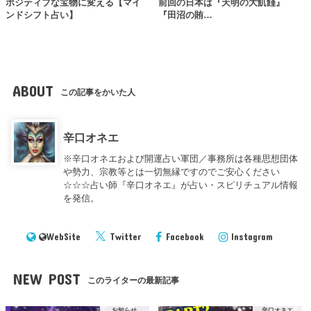
ポジティブな宝物に変える【マイ
前回の日本は『天明の大飢饉』
ンドシフト占い】
『田沼の賄…
ABOUT
この記事をかいた人
辛口オネエ
※辛口オネエおよび開運占い軍団／事務所は各種思想団体
や勢力、宗教等とは一切無縁ですのでご安心ください
☆☆☆占い師『辛口オネエ』が占い・スピリチュアル情報
を発信。
WebSite
Twitter
Facebook
Instagram
NEW POST
このライターの最新記事
お知らせ
辛口オネエ