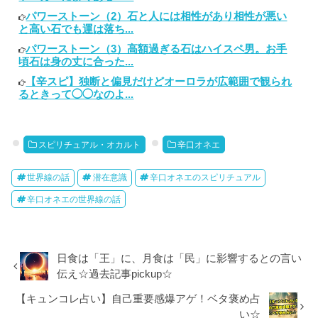
パワーストーン（2）石と人には相性があり相性が悪い
と高い石でも運は落ち...
パワーストーン（3）高額過ぎる石はハイスペ男。お手
頃石は身の丈に合った...
【辛スピ】独断と偏見だけどオーロラが広範囲で観られ
るときって◯◯なのよ...
スピリチュアル・オカルト
辛口オネエ
世界線の話
潜在意識
辛口オネエのスピリチュアル
辛口オネエの世界線の話
日食は「王」に、月食は「民」に影響するとの言い
伝え☆過去記事pickup☆
【キュンコレ占い】自己重要感爆アゲ！ベタ褒め占
い☆