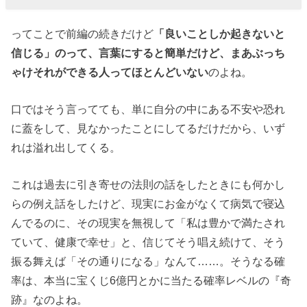
も自分の乗り
越えてきた問
ってことで前編の続きだけど
「良いことしか起きないと
題や成し遂げ
信じる」のって、言葉にすると簡単だけど、まあぶっち
た成果を積み
ゃけそれができる人ってほとんどいない
のよね。
上げればみん
な「私すご
口ではそう言ってても、単に自分の中にある不安や恐れ
い！」になる
に蓋をして、見なかったことにしてるだけだから、いず
れは溢れ出してくる。
これは過去に引き寄せの法則の話をしたときにも何かし
らの例え話をしたけど、現実にお金がなくて病気で寝込
んでるのに、その現実を無視して「私は豊かで満たされ
ていて、健康で幸せ」と、信じてそう唱え続けて、そう
振る舞えば「その通りになる」なんて……。そうなる確
率は、本当に宝くじ6億円とかに当たる確率レベルの『奇
跡』なのよね。