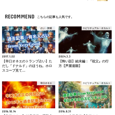
RECOMMEND
こちらの記事も人気です。
占い・開運
スピリチュアル・オカルト
2017.1.22
2024.3.3
【辛口オネエのトランプ占い】た
【怖い話】結末編：『祖父』の行
だし「ドナルド」のほうね。ホロ
方【芦屋道顕】
スコープ見て…
辛口オネエ
スピリチュアル・オカルト
2016.10.14
2016.8.31