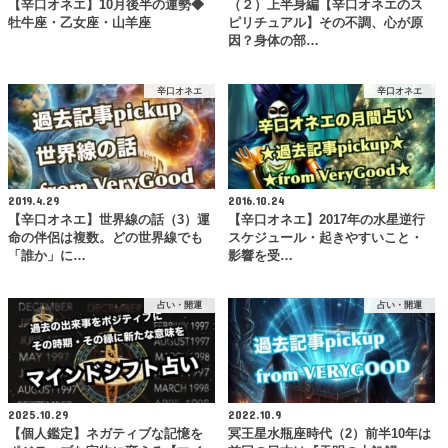
【辛口オネエ】10月後半の運勢◆
（２）上半身編【辛口オネエのス
牡牛座・乙女座・山羊座
ピリチュアル】その不調、心が原
因？身体の部…
辛口オネエ
辛口オネエ
2019.4.29
2016.10.24
【辛口オネエ】世界線の話（3）運
【辛口オネエ】2017年の水星逆行
命の伴侶は複数。どの世界線でも
スケジュール・起きやすいこと・
「誰か」に…
影響を受…
占い・開運
占い・開運
2025.10.29
2022.10.9
【個人鑑定】ネガティブな記憶を
冥王星水瓶座時代（2）前半10年は