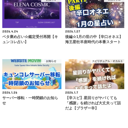
2026.4.24
2026.1.27
ベタ褒め占い☆鑑定受付再開【キ
後編☆1月の世の中【辛口オネエ】
ュンコレ占い】
海王星牡羊座時代の本番スタート
お知らせ
スピリチュアル・オカルト
2026.1.26
2026.1.7
サーバー移転・一時閉鎖のお知ら
【辛スピ】星回りがヤバくても
せ
「感謝」を続ければ大丈夫って話
だよ【ブラザー辛】