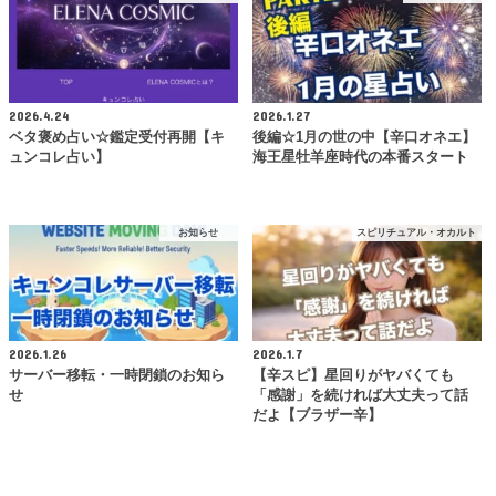
2026.4.24
2026.1.27
ベタ褒め占い☆鑑定受付再開【キ
後編☆1月の世の中【辛口オネエ】
ュンコレ占い】
海王星牡羊座時代の本番スタート
お知らせ
スピリチュアル・オカルト
2026.1.26
2026.1.7
サーバー移転・一時閉鎖のお知ら
【辛スピ】星回りがヤバくても
せ
「感謝」を続ければ大丈夫って話
だよ【ブラザー辛】