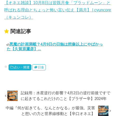
【オネエ雑談】10月8日は皆既月食「ブラッドムーン」と
呼ばれる理由とちょっと怖い言い伝え【満月】 | cyuncore
（キュンコレ）
関連記事
悪魔の計画満載？4月9日の日蝕は想像以上にやばかっ
た【久賀原鷹彦】...
占い・開運
日食
記録用：水星逆行の影響？4月2日の逆行前後ですで
に起きてるこれだけのこと【ブラザー辛】2024年
中編『何が起きても、なんとかなる』が最強。災害
と想いの力と世界線移動と【辛口オネエ】