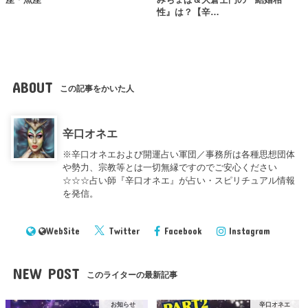
性』は？【辛…
ABOUT
この記事をかいた人
辛口オネエ
※辛口オネエおよび開運占い軍団／事務所は各種思想団体
や勢力、宗教等とは一切無縁ですのでご安心ください
☆☆☆占い師『辛口オネエ』が占い・スピリチュアル情報
を発信。
WebSite
Twitter
Facebook
Instagram
NEW POST
このライターの最新記事
お知らせ
辛口オネエ