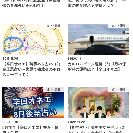
5月6日-5月12日の恋愛運【芦屋道
思い切って買い替えちゃおう！年
顕の音魂占い★2019年】
末に物が壊れる意味とは？
占い・開運
占い・開運
2017.11.30
2020.1.1
【辛口オネエ】時事ネタ占い（2）
カルロスゴーン逮捕（3）4月の保
金正恩占い～世襲で独裁者のホロ
釈時の運勢は？【辛口オネエ】
スコープって？
占い・開運
占い・開運
2023.8.14
2022.11.22
8月後半【辛口オネエ】蟹座・蠍
【相性占い】美男美女モデル（2）
座・魚座
みちょぱ＆大倉士門の『結婚相