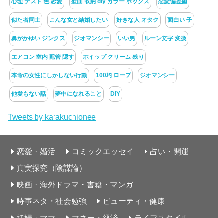
心理 テスト 色 恋愛
壁面 収納 diy カラー ボックス
恋愛偏差値
似た者同士
こんな女と結婚したい
好きな人 オタク
面白い 子
鼻がかゆい ジンクス
ジオマンシー
いい男
ルーン文字 変換
エアコン 室内 配管 隠す
ホイップ クリーム 残り
本命の女性にしかしない行動
100均 ロープ
ジオマンシー
他愛もない話
夢中になれること
DIY
Tweets by karakuchionee
恋愛・婚活
コミックエッセイ
占い・開運
真実探究（陰謀論）
映画・海外ドラマ・書籍・マンガ
時事ネタ・社会勉強
ビューティ・健康
妊婦・ママ
マネー・経済
ライフスタイル