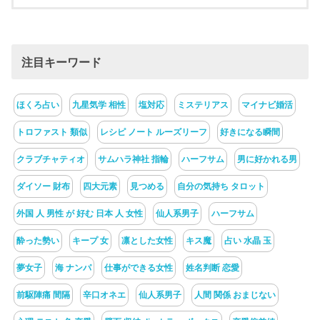
注目キーワード
ほくろ占い
九星気学 相性
塩対応
ミステリアス
マイナビ婚活
トロファスト 類似
レシピ ノート ルーズリーフ
好きになる瞬間
クラブチャティオ
サムハラ神社 指輪
ハーフサム
男に好かれる男
ダイソー 財布
四大元素
見つめる
自分の気持ち タロット
外国 人 男性 が 好む 日本 人 女性
仙人系男子
ハーフサム
酔った勢い
キープ 女
凛とした女性
キス魔
占い 水晶 玉
夢女子
海 ナンパ
仕事ができる女性
姓名判断 恋愛
前駆陣痛 間隔
辛口オネエ
仙人系男子
人間 関係 おまじない