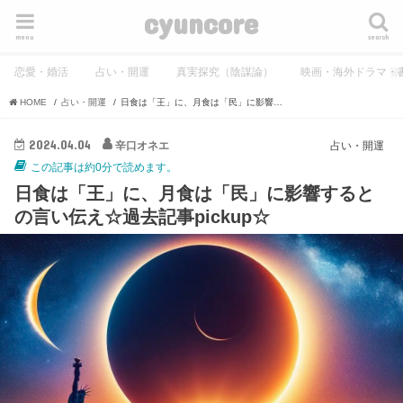
cyuncore
menu
search
恋愛・婚活
占い・開運
真実探究（陰謀論）
映画・海外ドラマ・
HOME
占い・開運
日食は「王」に、月食は「民」に影響するとの言い伝え☆過去記事pickup☆
2024.04.04
辛口オネエ
占い・開運
この記事は約0分で読めます。
日食は「王」に、月食は「民」に影響すると
の言い伝え☆過去記事pickup☆