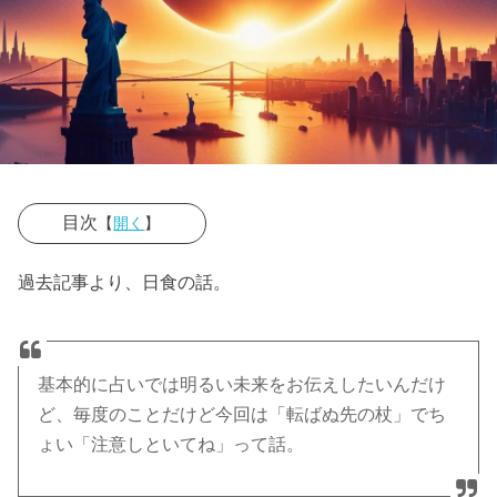
目次
【
開く
】
» ■日食は
過去記事より、日食の話。
「王」に、月
食は「民」に
影響するとの
言い伝え
基本的に占いでは明るい未来をお伝えしたいんだけ
ど、毎度のことだけど今回は「転ばぬ先の杖」でち
ょい「注意しといてね」って話。