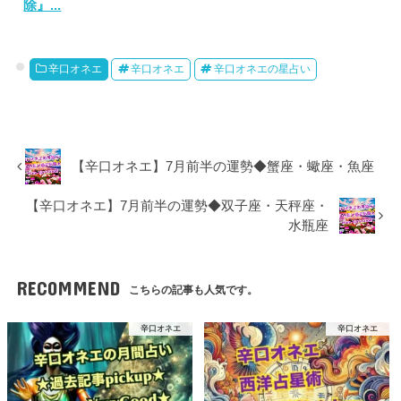
除』...
辛口オネエ
辛口オネエ
辛口オネエの星占い
【辛口オネエ】7月前半の運勢◆蟹座・蠍座・魚座
【辛口オネエ】7月前半の運勢◆双子座・天秤座・
水瓶座
RECOMMEND
こちらの記事も人気です。
辛口オネエ
辛口オネエ