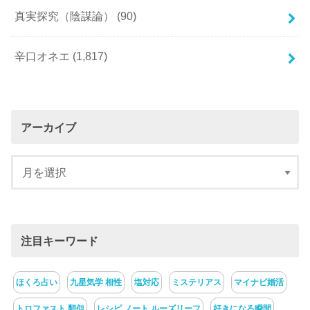
真実探究（陰謀論）
(90)
辛口オネエ
(1,817)
アーカイブ
注目キーワード
ほくろ占い
九星気学 相性
塩対応
ミステリアス
マイナビ婚活
トロファスト 類似
レシピ ノート ルーズリーフ
好きになる瞬間