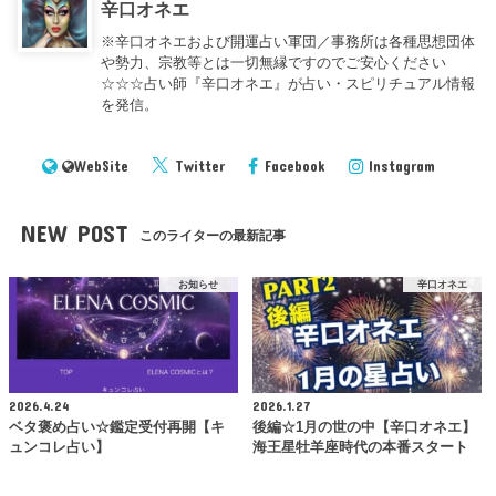
辛口オネエ
※辛口オネエおよび開運占い軍団／事務所は各種思想団体
や勢力、宗教等とは一切無縁ですのでご安心ください
☆☆☆占い師『辛口オネエ』が占い・スピリチュアル情報
を発信。
WebSite
Twitter
Facebook
Instagram
NEW POST
このライターの最新記事
お知らせ
辛口オネエ
2026.4.24
2026.1.27
ベタ褒め占い☆鑑定受付再開【キ
後編☆1月の世の中【辛口オネエ】
ュンコレ占い】
海王星牡羊座時代の本番スタート