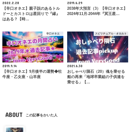
2022.2.28
2019.6.29
【辛口オネエ】親子説のあるトル
2038年大預言（3）【辛口オネエ】
ドーとカストロは星回りで『縁』
2024年11月-2044年『冥王星…
はある？【時…
辛口オネエ
スピリチュアル・オカルト
2019.9.14
2021.6.30
【辛口オネエ】9月後半の運勢◆牡
おしゃべり隕石（20）魂を乗せる
牛座・乙女座・山羊座
船の再来「地球卒業組の子供達を
乗せる」【…
ABOUT
この記事をかいた人