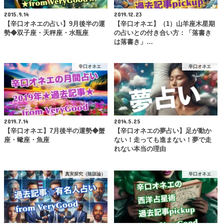
2015.9.14
2019.12.23
【辛口オネエの占い】9月後半の運
【辛口オネエ】（1）山羊座木星期
勢◆双子座・天秤座・水瓶座
の占いとの付き合い方：「落書き
は落書き」…
辛口オネエ
辛口オネエ
2019.7.14
2014.5.25
【辛口オネエ】7月後半の運勢◆蟹
【辛口オネエの夢占い】足が動か
座・蠍座・魚座
ない！走っても進まない！夢で走
れない本当の理由
真実探究（陰謀論）
辛口オネエ