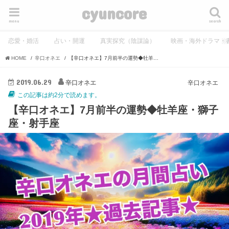
cyuncore
menu
search
恋愛・婚活
占い・開運
真実探究（陰謀論）
映画・海外ドラマ・
HOME
辛口オネエ
【辛口オネエ】7月前半の運勢◆牡羊座・獅子座・射手座
2019.06.29
辛口オネエ
辛口オネエ
この記事は約2分で読めます。
【辛口オネエ】7月前半の運勢◆牡羊座・獅子
座・射手座