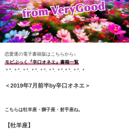
恋愛運の電子書籍版はこちらから↓
モビぶっく『辛口オネエ』書籍一覧
＊*. ＊*. ＊*. ＊*. ＊*. ＊*. ＊*.＊*. ＊*. ＊
＜2019年7月前半by辛口オネエ＞
こちらは牡羊座・獅子座・射手座ね。
【牡羊座】