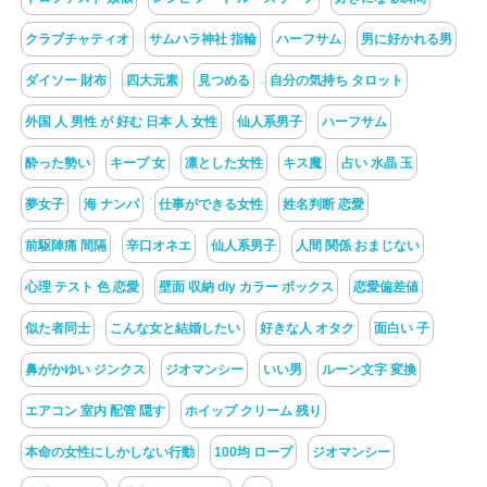
クラブチャティオ
サムハラ神社 指輪
ハーフサム
男に好かれる男
ダイソー 財布
四大元素
見つめる
自分の気持ち タロット
外国 人 男性 が 好む 日本 人 女性
仙人系男子
ハーフサム
酔った勢い
キープ 女
凛とした女性
キス魔
占い 水晶 玉
夢女子
海 ナンパ
仕事ができる女性
姓名判断 恋愛
前駆陣痛 間隔
辛口オネエ
仙人系男子
人間 関係 おまじない
心理 テスト 色 恋愛
壁面 収納 diy カラー ボックス
恋愛偏差値
似た者同士
こんな女と結婚したい
好きな人 オタク
面白い 子
鼻がかゆい ジンクス
ジオマンシー
いい男
ルーン文字 変換
エアコン 室内 配管 隠す
ホイップ クリーム 残り
本命の女性にしかしない行動
100均 ロープ
ジオマンシー