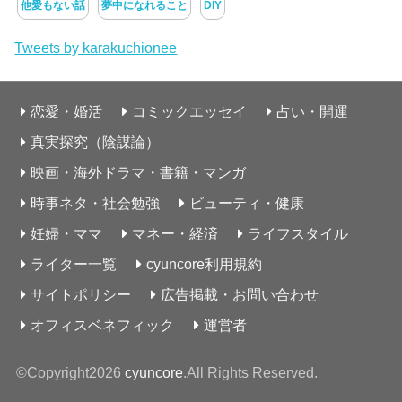
他愛もない話
夢中になれること
DIY
Tweets by karakuchionee
恋愛・婚活
コミックエッセイ
占い・開運
真実探究（陰謀論）
映画・海外ドラマ・書籍・マンガ
時事ネタ・社会勉強
ビューティ・健康
妊婦・ママ
マネー・経済
ライフスタイル
ライター一覧
cyuncore利用規約
サイトポリシー
広告掲載・お問い合わせ
オフィスベネフィック
運営者
©Copyright2026
cyuncore
.All Rights Reserved.