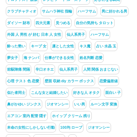
クラブチャティオ
サムハラ神社 指輪
ハーフサム
男に好かれる男
ダイソー 財布
四大元素
見つめる
自分の気持ち タロット
外国 人 男性 が 好む 日本 人 女性
仙人系男子
ハーフサム
酔った勢い
キープ 女
凛とした女性
キス魔
占い 水晶 玉
夢女子
海 ナンパ
仕事ができる女性
姓名判断 恋愛
前駆陣痛 間隔
辛口オネエ
仙人系男子
人間 関係 おまじない
心理 テスト 色 恋愛
壁面 収納 diy カラー ボックス
恋愛偏差値
似た者同士
こんな女と結婚したい
好きな人 オタク
面白い 子
鼻がかゆい ジンクス
ジオマンシー
いい男
ルーン文字 変換
エアコン 室内 配管 隠す
ホイップ クリーム 残り
本命の女性にしかしない行動
100均 ロープ
ジオマンシー