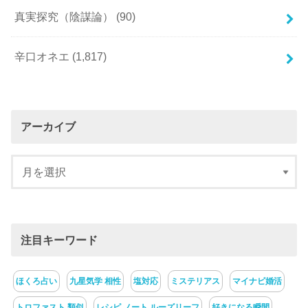
真実探究（陰謀論）
(90)
辛口オネエ
(1,817)
アーカイブ
注目キーワード
ほくろ占い
九星気学 相性
塩対応
ミステリアス
マイナビ婚活
トロファスト 類似
レシピ ノート ルーズリーフ
好きになる瞬間