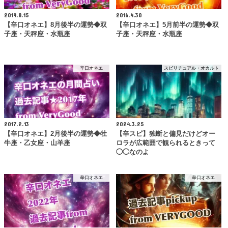
2019.8.15
2016.4.30
【辛口オネエ】8月後半の運勢◆双
【辛口オネエ】5月前半の運勢◆双
子座・天秤座・水瓶座
子座・天秤座・水瓶座
辛口オネエ
スピリチュアル・オカルト
2017.2.13
2024.3.25
【辛口オネエ】2月後半の運勢◆牡
【辛スピ】独断と偏見だけどオー
牛座・乙女座・山羊座
ロラが広範囲で観られるときって
◯◯なのよ
辛口オネエ
辛口オネエ