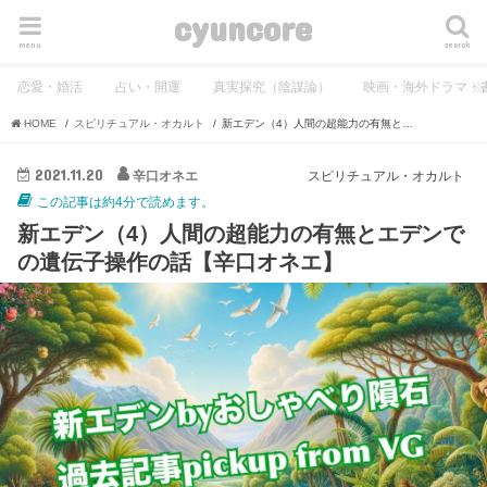
cyuncore
menu
search
恋愛・婚活
占い・開運
真実探究（陰謀論）
映画・海外ドラマ・
HOME
スピリチュアル・オカルト
新エデン（4）人間の超能力の有無とエデンでの遺伝子操作の話【辛口オネエ】
2021.11.20
辛口オネエ
スピリチュアル・オカルト
この記事は約4分で読めます。
新エデン（4）人間の超能力の有無とエデンで
の遺伝子操作の話【辛口オネエ】