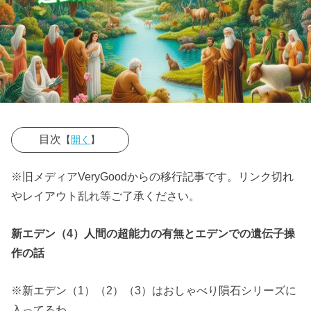
目次
【
開く
】
» ■創世記の
※旧メディアVeryGoodからの移行記事です。リンク切れ
アダムとイヴ
やレイアウト乱れ等ご了承ください。
が始祖になっ
たのは「たま
新エデン（4）人間の超能力の有無とエデンでの遺伝子操
たま」かも
作の話
» ■この世界
線のアダムと
※新エデン（1）（2）（3）はおしゃべり隕石シリーズに
イヴは「超能
入ってるわ