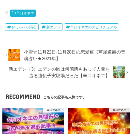
辛口オネエ
おしゃべり隕石
新エデン
辛口オネエのスピリチュアル
小雪☆11月22日-11月28日の恋愛運【芦屋道顕の音
魂占い★2021年】
新エデン（3）エデンの園は何箇所もあって人間を
造る遺伝子実験場だった【辛口オネエ】
RECOMMEND
こちらの記事も人気です。
辛口オネエ
辛口オネエ