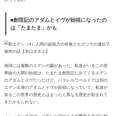
力」は持って
いないor封印
されたから今
■創世記のアダムとイヴが始祖になったの
の人間は超能
は「たまたま」かも
力が使えない
» ■世界線の
旅をしてきた
人達からも
「人間がみん
な特殊能力を
地球には複数のエデンの園があった。私達がいるこの世
持っていた世
界線の人間の始祖は、たまたま創世記に出てくるエデン
界」の話は聞
のアダムとイヴだったけど、パラレルワールドでは別の
いたことなし
エデン出身のアダムとイヴが始祖になっていて、私達が
» ■この世界
知るこの世界の歴史とはまったく異なる歴史が刻まれて
線のアダムと
きたかもしれない。
イヴは「無力
化」されて追
・・・というのは、パラレルワールドの概念をすでに知