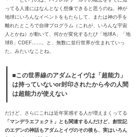
放された？
ってる人達にはなんとなく想像できると思うのね。神が
» ■無力化の
地球にいろんなイベントをもたらして、または神の手を
原因は『知恵
離れたところで自律プログラム（これが、いろんな宇宙
の実を食べ
人とかね）が動いて、何かが変化するたび「地球A」「地
た』『神に奪
球B」CDEF……。と、無数に並行世界が生まれていっ
われた』『エ
た。みたいなことね。
デンの園を出
た』こと
» ★失われた
■この世界線のアダムとイヴは「超能力」
能力は何らか
は持っていないor封印されたから今の人間
の手段で取り
戻せる？
は超能力が使えない
だけど、さらにこれは近年実感する人が増えまくってる
「マンデラエフェクト」とも関連するんだけど、創世記
のエデンの神話もアダムとイヴのその後も、実はいろん