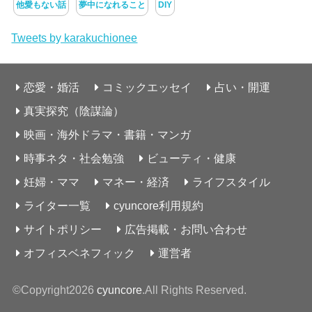
他愛もない話
夢中になれること
DIY
Tweets by karakuchionee
恋愛・婚活
コミックエッセイ
占い・開運
真実探究（陰謀論）
映画・海外ドラマ・書籍・マンガ
時事ネタ・社会勉強
ビューティ・健康
妊婦・ママ
マネー・経済
ライフスタイル
ライター一覧
cyuncore利用規約
サイトポリシー
広告掲載・お問い合わせ
オフィスベネフィック
運営者
©Copyright2026
cyuncore
.All Rights Reserved.