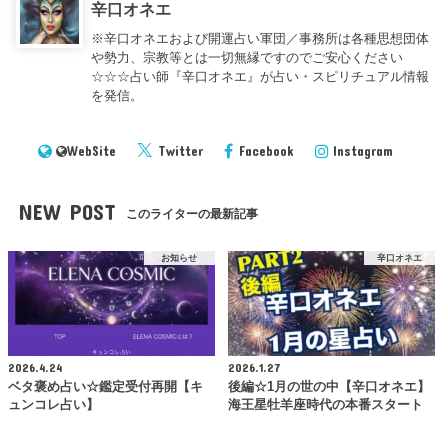
辛口オネエ
※辛口オネエおよび開運占い軍団／事務所は各種思想団体
や勢力、宗教等とは一切無縁ですのでご安心ください
☆☆☆占い師『辛口オネエ』が占い・スピリチュアル情報
を発信。
WebSite
Twitter
Facebook
Instagram
NEW POST
このライターの最新記事
お知らせ
辛口オネエ
2026.4.24
2026.1.27
ベタ褒め占い☆鑑定受付再開【キ
後編☆1月の世の中【辛口オネエ】
ュンコレ占い】
海王星牡羊座時代の本番スタート