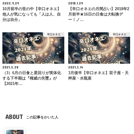
2022.9.29
2018.1.29
10月前半の世の中【辛口オネエ】
【辛口オネエの月間占い】2018年2
他人が気になっても「人は人、自
月前半★16日の日食は大転換デ
分は自分」
ー！ノ…
辛口オネエ
辛口オネエ
2021.5.28
2021.3.14
（3）6月の日食と星回りが実体化
3月後半【辛口オネエ】双子座・天
する下半期は『権威の失墜』が
秤座・水瓶座
【2021年…
ABOUT
この記事をかいた人