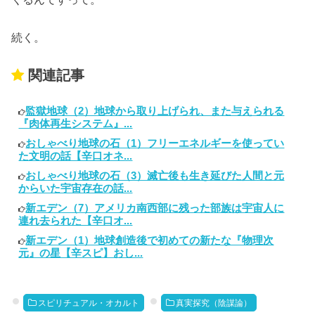
続く。
関連記事
監獄地球（2）地球から取り上げられ、また与えられる
『肉体再生システム』...
おしゃべり地球の石（1）フリーエネルギーを使ってい
た文明の話【辛口オネ...
おしゃべり地球の石（3）滅亡後も生き延びた人間と元
からいた宇宙存在の話...
新エデン（7）アメリカ南西部に残った部族は宇宙人に
連れ去られた【辛口オ...
新エデン（1）地球創造後で初めての新たな『物理次
元』の星【辛スピ】おし...
スピリチュアル・オカルト
真実探究（陰謀論）