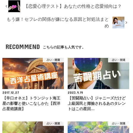
【恋愛心理テスト】あなたの性格と恋愛傾向は？
もう嫌！セフレの関係が嫌になる原因と対処法まと
め
RECOMMEND
こちらの記事も人気です。
占い・開運
占い・開運
2017.12.27
2023.9.19
【辛口オネエ】トランジット海王
【苦闘期占い】ジャニーズだけど
星の影響と使いこなしかた【西洋
上級国民と揶揄されるあのタレン
占星術講座】
トはこの星回…
占い・開運
占い・開運