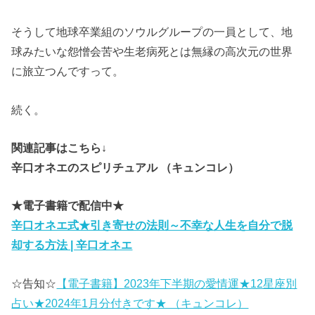
そうして地球卒業組のソウルグループの一員として、地
球みたいな怨憎会苦や生老病死とは無縁の高次元の世界
に旅立つんですって。
続く。
関連記事はこちら↓
辛口オネエのスピリチュアル （キュンコレ）
★電子書籍で配信中★
辛口オネエ式★引き寄せの法則～不幸な人生を自分で脱
却する方法 | 辛口オネエ
☆告知☆
【電子書籍】2023年下半期の愛情運★12星座別
占い★2024年1月分付きです★ （キュンコレ）