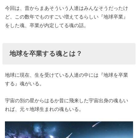
» 家族や
今回は、昔からまあそういう人達はみんなそうだったけ
親友、
ど、この数年でものすごい増えてるらしい『地球卒業』
恋人な
をした魂、卒業が内定してる魂の話。
ど密接
に関わ
る誰か
地球を卒業する魂とは？
の命を
救うの
地球に現在、生を受けている人達の中には『地球を卒業
は？
する』魂がいる。
» 赤の他
人を救
宇宙の別の星からはるか昔に飛来した宇宙出身の魂もい
うため
れば、元々地球生まれの魂もいる。
に『命
懸け』
にな