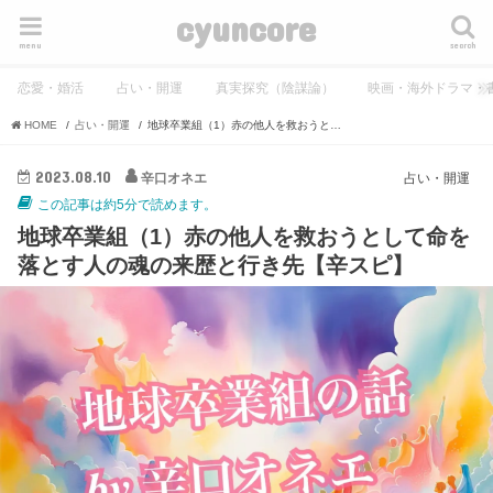
cyuncore
menu
search
恋愛・婚活
占い・開運
真実探究（陰謀論）
映画・海外ドラマ・
HOME
占い・開運
地球卒業組（1）赤の他人を救おうとして命を落とす人の魂の来歴と行き先【辛スピ】
2023.08.10
辛口オネエ
占い・開運
この記事は約5分で読めます。
地球卒業組（1）赤の他人を救おうとして命を
落とす人の魂の来歴と行き先【辛スピ】