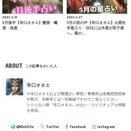
2023.6.13
2024.4.27
6月後半【辛口オネエ】蟹座・蠍
5月の世の中【辛口オネエ】火星牡
座・魚座
羊座入り・26日には木星が双子座
へ。風の…
ABOUT
この記事をかいた人
辛口オネエ
※辛口オネエおよび開運占い軍団／事務所は各種思想団体
や勢力、宗教等とは一切無縁ですのでご安心ください
☆☆☆占い師『辛口オネエ』が占い・スピリチュアル情報
を発信。
WebSite
Twitter
Facebook
Instagram