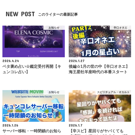
NEW POST
このライターの最新記事
お知らせ
辛口オネエ
2026.4.24
2026.1.27
ベタ褒め占い☆鑑定受付再開【キ
後編☆1月の世の中【辛口オネエ】
ュンコレ占い】
海王星牡羊座時代の本番スタート
お知らせ
スピリチュアル・オカルト
2026.1.26
2026.1.7
サーバー移転・一時閉鎖のお知ら
【辛スピ】星回りがヤバくても