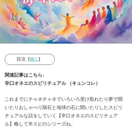
目次
【
開く
】
› 地球を卒業す
関連記事はこちら↓
る魂とは？
辛口オネエのスピリチュアル （キュンコレ）
› 『家族や大切
これまでにチャネチャネでいろいろ受け取れたり夢で聞
な人のため』
いたりおしゃべり隕石と地球の石に聞いたりしたスピリ
それとも『赤
チュアルな話をしていく【辛口オネエのスピリチュア
の他人を助け
ル】略して辛スピのシリーズね。
るため』