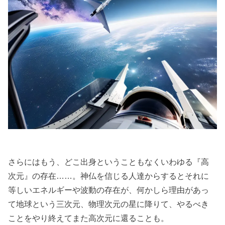
る・命
を落と
してし
まう人
の魂は
『地球
卒業
組』飛
び級レ
ベルが
集まる
さらにはもう、どこ出身ということもなくいわゆる『高
ソウル
次元』の存在……。神仏を信じる人達からするとそれに
等しいエネルギーや波動の存在が、何かしら理由があっ
グルー
て地球という三次元、物理次元の星に降りて、やるべき
プ御一
ことをやり終えてまた高次元に還ることも。
行様