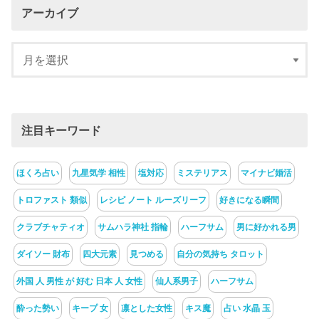
アーカイブ
注目キーワード
ほくろ占い
九星気学 相性
塩対応
ミステリアス
マイナビ婚活
トロファスト 類似
レシピ ノート ルーズリーフ
好きになる瞬間
クラブチャティオ
サムハラ神社 指輪
ハーフサム
男に好かれる男
ダイソー 財布
四大元素
見つめる
自分の気持ち タロット
外国 人 男性 が 好む 日本 人 女性
仙人系男子
ハーフサム
酔った勢い
キープ 女
凛とした女性
キス魔
占い 水晶 玉