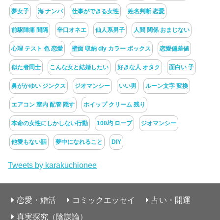
夢女子
海 ナンパ
仕事ができる女性
姓名判断 恋愛
前駆陣痛 間隔
辛口オネエ
仙人系男子
人間 関係 おまじない
心理 テスト 色 恋愛
壁面 収納 diy カラー ボックス
恋愛偏差値
似た者同士
こんな女と結婚したい
好きな人 オタク
面白い 子
鼻がかゆい ジンクス
ジオマンシー
いい男
ルーン文字 変換
エアコン 室内 配管 隠す
ホイップ クリーム 残り
本命の女性にしかしない行動
100均 ロープ
ジオマンシー
他愛もない話
夢中になれること
DIY
Tweets by karakuchionee
恋愛・婚活
コミックエッセイ
占い・開運
真実探究（陰謀論）