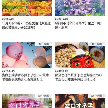
2018.9.29
2023.5.28
10月1日-10月7日の恋愛運【芦屋道
6月前半【辛口オネエ】蟹座・蠍
顕の音魂占い★2018年】
座・魚座
占い・開運
占い・開運
2019.5.24
2020.1.25
告白が成功するおまじない♡風水
節分とは？豆まきと恵方巻につい
で告白を成功させる方法とは
て正しい知識を身につけよう
占い・開運
占い・開運