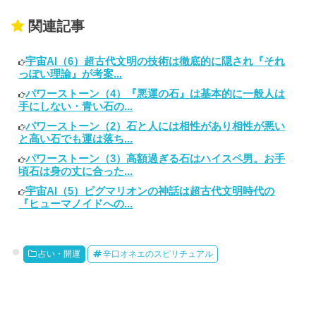
関連記事
宇宙AI（6）超古代文明の技術は徹底的に隠され『それ
っぽい理論』が考案...
パワーストーン（4）『悪運の石』は基本的に一般人は
手にしない・青い石の...
パワーストーン（2）石と人には相性があり相性が悪い
と高い石でも運は落ち...
パワーストーン（3）高額過ぎる石はハイスペ男。お手
頃石は身の丈に合った...
宇宙AI（5）ピグマリオンの神話は超古代文明時代の
『ヒューマノイドへの...
占い・開運
辛口オネエのスピリチュアル