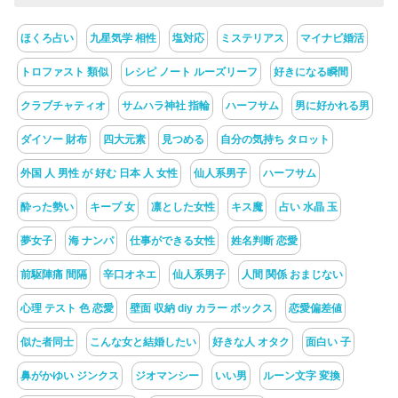
ほくろ占い
九星気学 相性
塩対応
ミステリアス
マイナビ婚活
トロファスト 類似
レシピ ノート ルーズリーフ
好きになる瞬間
クラブチャティオ
サムハラ神社 指輪
ハーフサム
男に好かれる男
ダイソー 財布
四大元素
見つめる
自分の気持ち タロット
外国 人 男性 が 好む 日本 人 女性
仙人系男子
ハーフサム
酔った勢い
キープ 女
凛とした女性
キス魔
占い 水晶 玉
夢女子
海 ナンパ
仕事ができる女性
姓名判断 恋愛
前駆陣痛 間隔
辛口オネエ
仙人系男子
人間 関係 おまじない
心理 テスト 色 恋愛
壁面 収納 diy カラー ボックス
恋愛偏差値
似た者同士
こんな女と結婚したい
好きな人 オタク
面白い 子
鼻がかゆい ジンクス
ジオマンシー
いい男
ルーン文字 変換