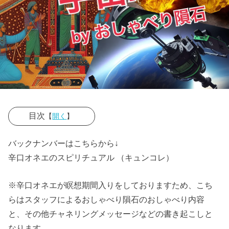
目次
【
開く
】
› 現代文明では
バックナンバーはこちらから↓
封印されてい
辛口オネエのスピリチュアル （キュンコレ）
るテクノロジ
ーが多数存在
※辛口オネエが瞑想期間入りをしておりますため、こち
らはスタッフによるおしゃべり隕石のおしゃべり内容
する
と、その他チャネリングメッセージなどの書き起こしと
» 彼らが
なります。