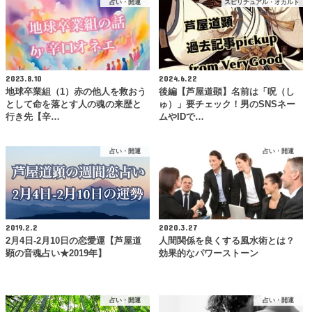
占い・開運
スピリチュアル・オカルト
2023.8.10
2024.6.22
地球卒業組（1）赤の他人を救おう
後編【芦屋道顕】名前は「呪（し
として命を落とす人の魂の来歴と
ゅ）」要チェック！男のSNSネー
行き先【辛…
ムやIDで…
占い・開運
占い・開運
2019.2.2
2020.3.27
2月4日-2月10日の恋愛運【芦屋道
人間関係を良くする風水術とは？
顕の音魂占い★2019年】
効果的なパワーストーン
占い・開運
占い・開運