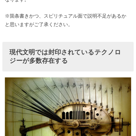
嘘のメ
カニズ
※箇条書きかつ、スピリチュアル面で説明不足があるか
ムを考
と思いますがご了承ください。
案し
て、そ
れを広
現代文明では封印されているテクノロ
める理
ジーが多数存在する
由は？