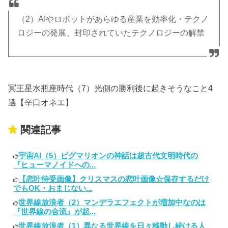
（2）AIやロボットがあらゆる産業を効率化・テクノ
ロジーの発展、封印されていたテクノロジーの解禁
冥王星水瓶座時代（7）光側の勝利後に起きそうなこと4
選【辛口オネエ】
関連記事
宇宙AI（5）ピグマリオンの神話は超古代文明時代の
『ヒューマノイドへの...
【恋叶待受画像】クリスマスの恋叶画像☆保存するだけ
でもOK・おまじない...
世界線放浪者（2）マンデラエフェクトが増加中なのは
『世界線の合流』が起...
世界線放浪者（1）異なる世界線を日々移動し続ける人