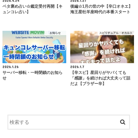
2026.4.24
2026.1.27
ベタ褒め占い☆鑑定受付再開【キ
後編☆1月の世の中【辛口オネエ】
ュンコレ占い】
海王星牡羊座時代の本番スタート
お知らせ
スピリチュアル・オカルト
2026.1.26
2026.1.7
サーバー移転・一時閉鎖のお知ら
【辛スピ】星回りがヤバくても
せ
「感謝」を続ければ大丈夫って話
だよ【ブラザー辛】