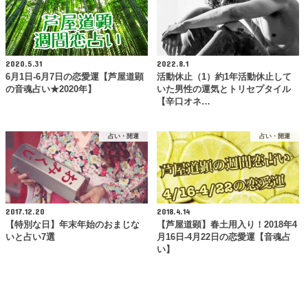
2020.5.31
2022.8.1
6月1日-6月7日の恋愛運【芦屋道顕
活動休止（1）約1年活動休止して
の音魂占い★2020年】
いた男性の運気とトリセプタイル
【辛口オネ…
占い・開運
占い・開運
2017.12.20
2018.4.14
【特別な日】年末年始のおまじな
【芦屋道顕】春土用入り！2018年4
いと占い7選
月16日-4月22日の恋愛運【音魂占
い】