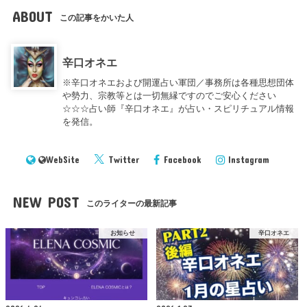
ABOUT
この記事をかいた人
辛口オネエ
※辛口オネエおよび開運占い軍団／事務所は各種思想団体
や勢力、宗教等とは一切無縁ですのでご安心ください
☆☆☆占い師『辛口オネエ』が占い・スピリチュアル情報
を発信。
WebSite
Twitter
Facebook
Instagram
NEW POST
このライターの最新記事
お知らせ
辛口オネエ