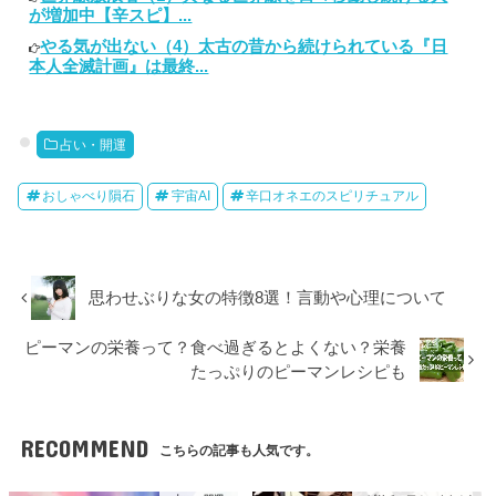
が増加中【辛スピ】...
やる気が出ない（4）太古の昔から続けられている『日
本人全滅計画』は最終...
占い・開運
おしゃべり隕石
宇宙AI
辛口オネエのスピリチュアル
思わせぶりな女の特徴8選！言動や心理について
ピーマンの栄養って？食べ過ぎるとよくない？栄養
たっぷりのピーマンレシピも
RECOMMEND
こちらの記事も人気です。