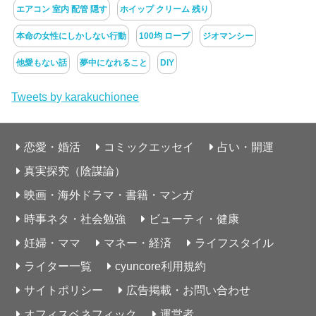
エアコン 室内 配管 隠す
ホイップ クリーム 残り
本命の女性にしかしない行動
100均 ロープ
ジオマンシー
他愛もない話
夢中になれること
DIY
Tweets by karakuchionee
恋愛・婚活
コミックエッセイ
占い・開運
真実探究（陰謀論）
映画・海外ドラマ・書籍・マンガ
時事ネタ・社会勉強
ビューティ・健康
妊婦・ママ
マネー・経済
ライフスタイル
ライター一覧
cyuncore利用規約
サイトポリシー
広告掲載・お問い合わせ
オフィスベネフィック
運営者