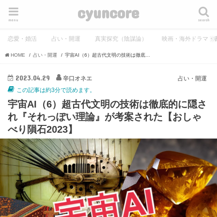
cyuncore
menu
search
恋愛・婚活
占い・開運
真実探究（陰謀論）
映画・海外ドラマ・
HOME
占い・開運
宇宙AI（6）超古代文明の技術は徹底的に隠され『それっぽい理論』が考案された【おしゃべり隕石2023】
2023.04.29
辛口オネエ
占い・開運
この記事は約3分で読めます。
宇宙AI（6）超古代文明の技術は徹底的に隠さ
れ『それっぽい理論』が考案された【おしゃ
べり隕石2023】