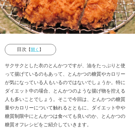
目次
【
開く
】
› トンカツの糖
サクサクとした衣のとんかつですが、油をたっぷりと使
質とカロリー
って揚げているのもあって、とんかつの糖質やカロリー
はどれくらい
が気になっている人もいるのではないでしょうか。特に
あるの？
ダイエット中の場合、とんかつのような揚げ物を控える
人も多いことでしょう。そこで今回は、とんかつの糖質
› 糖質制限中に
量やカロリーについて触れるとともに、ダイエット中や
とんかつは食
糖質制限中にとんかつは食べても良いのか、とんかつの
べても大丈
糖質オフレシピをご紹介していきます。
夫？