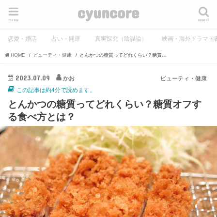
cyuncore
menu
search
恋愛・婚活
占い・開運
真実探究（陰謀論）
映画・海外ドラマ・
HOME
ビューティ・健康
とんかつの糖質ってどれくらい？糖質オフする食べ方とは？
2023.07.09
かお
ビューティ・健康
この記事は約4分で読めます。
とんかつの糖質ってどれくらい？糖質オフす
る食べ方とは？