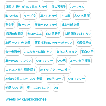
外国 人 男性 が 好む 日本 人 女性
仙人系男子
ハーフサム
酔った勢い
キープ 女
凛とした女性
キス魔
占い 水晶 玉
夢女子
海 ナンパ
仕事ができる女性
姓名判断 恋愛
前駆陣痛 間隔
辛口オネエ
仙人系男子
人間 関係 おまじない
心理 テスト 色 恋愛
壁面 収納 diy カラー ボックス
恋愛偏差値
似た者同士
こんな女と結婚したい
好きな人 オタク
面白い 子
鼻がかゆい ジンクス
ジオマンシー
いい男
ルーン文字 変換
エアコン 室内 配管 隠す
ホイップ クリーム 残り
本命の女性にしかしない行動
100均 ロープ
ジオマンシー
他愛もない話
夢中になれること
DIY
Tweets by karakuchionee