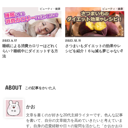
ビューティ・健康
ビューティ・健康
2023.6.17
2023.12.11
睡眠による消費カロリーはどれく
さつまいもダイエットの効果やレ
らい？睡眠中にダイエットする方
シピを紹介！６㎏減も夢じゃない⁉
法
ABOUT
この記事をかいた人
かお
文章を書くのが好きな20代主婦ライターです。色んな記事
を書いて、自分の文章能力を高めていきたいと考えていま
す。自身の恋愛経験や日々の疑問を活かした「かおかおロ