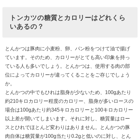
› とんかつに添
えられている
トンカツの糖質とカロリーはどれくら
キャベツの糖
いあるの？
質量はどれく
らい？
とんかつは豚肉に小麦粉、卵、パン粉をつけて油で揚げ
› 糖質制限中に
ています。そのため、カロリーがとても高い印象を持っ
食べたい、糖
ている人も多いでしょう。とんかつは、使用する肉の部
質オフのとん
位によってカロリーが違ってくることをご存じでしょう
かつレシピ
か。
› とんかつのカ
とんかつの中でもひれは脂身が少ないため、100gあたり
ロリーを抑え
約210キロカロリー程度のカロリー、脂身が多いロースの
る食べ方は？
場合は100gあたり約345キロカロリーと100キロカロリー
以上差が開いてしまいます。それに対し、糖質量はロー
› 最後に
スとひれでほとんど変わりはありません。とんかつの豚
肉自体は糖質量が100g当たり0.2gと低いのに対し、とん