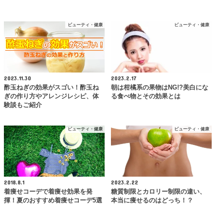
ビューティ・健康
ビューティ・健康
2023.11.30
2023.2.17
酢玉ねぎの効果がスゴい！酢玉ね
朝は柑橘系の果物はNG!?美白にな
ぎの作り方やアレンジレシピ、体
る食べ物とその効果とは
験談もご紹介
ビューティ・健康
ビューティ・健康
2018.8.1
2023.2.22
着痩せコーデで着痩せ効果を発
糖質制限とカロリー制限の違い、
揮！夏のおすすめ着痩せコーデ5選
本当に痩せるのはどっち！？