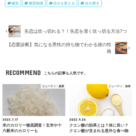
糖質
糖質制限
自分を変える
自分磨き
失恋は吹っ切れる？！失恋を潔く吹っ切る方法7つ
【恋愛診断】気になる男性の持ち物でわかる彼の性
格
RECOMMEND
こちらの記事も人気です。
ビューティ・健康
ビューティ・健康
2023.7.17
2023.9.26
米のカロリー徹底調査！玄米や十
クエン酸の効果とは？体に良い？
六穀米のカロリーも
クエン酸が含まれる意外な食べ物