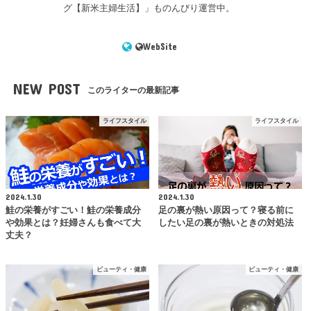
グ【新米主婦生活】」ものんびり運営中。
WebSite
NEW POST
このライターの最新記事
ライフスタイル
ライフスタイル
2024.1.30
2024.1.30
鮭の栄養がすごい！鮭の栄養成分
足の裏が熱い原因って？寝る前に
や効果とは？妊婦さんも食べて大
したい足の裏が熱いときの対処法
丈夫？
ビューティ・健康
ビューティ・健康