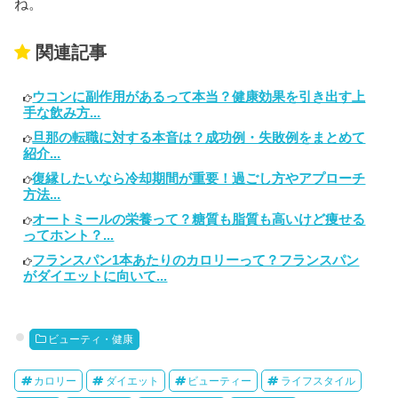
ね。
関連記事
ウコンに副作用があるって本当？健康効果を引き出す上
手な飲み方...
旦那の転職に対する本音は？成功例・失敗例をまとめて
紹介...
復縁したいなら冷却期間が重要！過ごし方やアプローチ
方法...
オートミールの栄養って？糖質も脂質も高いけど痩せる
ってホント？...
フランスパン1本あたりのカロリーって？フランスパン
がダイエットに向いて...
ビューティ・健康
カロリー
ダイエット
ビューティー
ライフスタイル