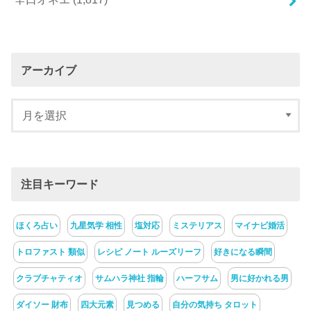
アーカイブ
注目キーワード
ほくろ占い
九星気学 相性
塩対応
ミステリアス
マイナビ婚活
トロファスト 類似
レシピ ノート ルーズリーフ
好きになる瞬間
クラブチャティオ
サムハラ神社 指輪
ハーフサム
男に好かれる男
ダイソー 財布
四大元素
見つめる
自分の気持ち タロット