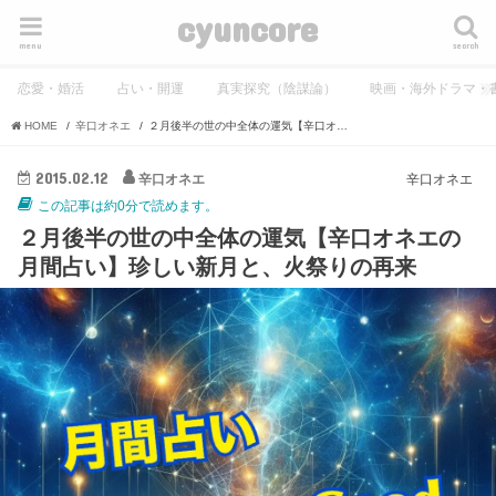
cyuncore
menu
search
恋愛・婚活
占い・開運
真実探究（陰謀論）
映画・海外ドラマ・
HOME
辛口オネエ
２月後半の世の中全体の運気【辛口オネエの月間占い】珍しい新月と、火祭りの再来
2015.02.12
辛口オネエ
辛口オネエ
この記事は約0分で読めます。
２月後半の世の中全体の運気【辛口オネエの
月間占い】珍しい新月と、火祭りの再来