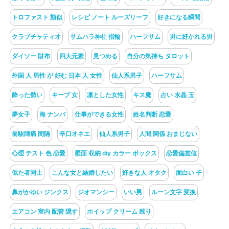
トロファスト 類似
レシピ ノート ルーズリーフ
好きになる瞬間
クラブチャティオ
サムハラ神社 指輪
ハーフサム
男に好かれる男
ダイソー 財布
四大元素
見つめる
自分の気持ち タロット
外国 人 男性 が 好む 日本 人 女性
仙人系男子
ハーフサム
酔った勢い
キープ 女
凛とした女性
キス魔
占い 水晶 玉
夢女子
海 ナンパ
仕事ができる女性
姓名判断 恋愛
前駆陣痛 間隔
辛口オネエ
仙人系男子
人間 関係 おまじない
心理 テスト 色 恋愛
壁面 収納 diy カラー ボックス
恋愛偏差値
似た者同士
こんな女と結婚したい
好きな人 オタク
面白い 子
鼻がかゆい ジンクス
ジオマンシー
いい男
ルーン文字 変換
エアコン 室内 配管 隠す
ホイップ クリーム 残り