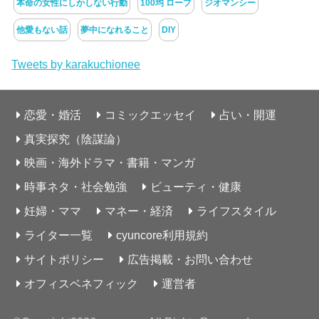
本命の女性にしかしない行動
100均 ロープ
ジオマンシー
他愛もない話
夢中になれること
DIY
Tweets by karakuchionee
恋愛・婚活
コミックエッセイ
占い・開運
真実探究（陰謀論）
映画・海外ドラマ・書籍・マンガ
時事ネタ・社会勉強
ビューティ・健康
妊婦・ママ
マネー・経済
ライフスタイル
ライター一覧
cyuncore利用規約
サイトポリシー
広告掲載・お問い合わせ
オフィスベネフィック
運営者