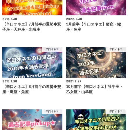
2016.6.30
2022.8.30
【辛口オネエ】7月前半の運勢◆双
9月前半【辛口オネエ】蟹座・蠍
子座・天秤座・水瓶座
座・魚座
辛口オネエ
辛口オネエ
2018.7.30
2021.9.24
【辛口オネエ】8月前半の運勢◆蟹
10月前半【辛口オネエ】牡牛座・
座・蠍座・魚座
乙女座・山羊座
辛口オネエ
辛口オネエ