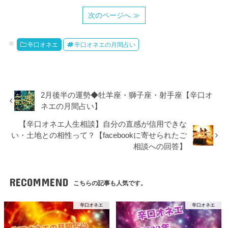
次のページへ ≫
辛口オネエ
辛口オネエの月間占い
2月後半の運勢◆牡羊座・獅子座・射手座【辛口オ
ネエの月間占い】
【辛口オネエ人生相談】自分の直感が信用できな
い・土地との相性って？【facebookに寄せられたご
相談への回答】
RECOMMEND
こちらの記事も人気です。
辛口オネエ
辛口オネエ