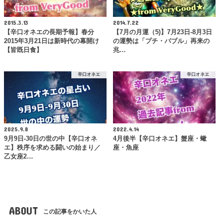
2015.3.13
2014.7.22
【辛口オネエの長期予報】春分
【7月の月運（5)】7月23日-8月3日
2015年3月21日は新時代の幕開け
の運勢は「プチ・バブル」再来の
【皆既日食】
兆…
辛口オネエ
辛口オネエ
2025.9.8
2022.4.14
9月9日-30日の世の中【辛口オネ
4月後半【辛口オネエ】蟹座・蠍
エ】秩序を求める闘いの始まり／
座・魚座
乙女座2…
ABOUT
この記事をかいた人