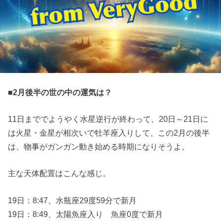
■2月後半の世の中の運気は？
11日まででようやく水星逆行が終わって、20日～21日に
は火星・金星が相次いで牡羊座入りして、この2月の後半
は、物事がガンガン動き始める時期になりそうよ。
主な天体配置はこんな感じ。
19日：8:47、水瓶座29度59分で新月
19日：8:49、太陽魚座入り 魚座0度で新月