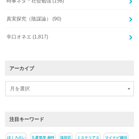
時事ネタ・社会勉強
(156)
真実探究（陰謀論）
(90)
辛口オネエ
(1,817)
アーカイブ
注目キーワード
ほくろ占い
九星気学 相性
塩対応
ミステリアス
マイナビ婚活