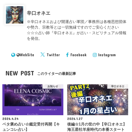
辛口オネエ
※辛口オネエおよび開運占い軍団／事務所は各種思想団体
や勢力、宗教等とは一切無縁ですのでご安心ください
☆☆☆占い師『辛口オネエ』が占い・スピリチュアル情報
を発信。
WebSite
Twitter
Facebook
Instagram
NEW POST
このライターの最新記事
お知らせ
辛口オネエ
2026.4.24
2026.1.27
ベタ褒め占い☆鑑定受付再開【キ
後編☆1月の世の中【辛口オネエ】
ュンコレ占い】
海王星牡羊座時代の本番スタート