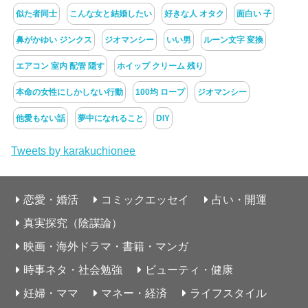
似た者同士
こんな女と結婚したい
好きな人 オタク
面白い 子
鼻がかゆい ジンクス
ジオマンシー
いい男
ルーン文字 変換
エアコン 室内 配管 隠す
ホイップ クリーム 残り
本命の女性にしかしない行動
100均 ロープ
ジオマンシー
他愛もない話
夢中になれること
DIY
Tweets by karakuchionee
恋愛・婚活
コミックエッセイ
占い・開運
真実探究（陰謀論）
映画・海外ドラマ・書籍・マンガ
時事ネタ・社会勉強
ビューティ・健康
妊婦・ママ
マネー・経済
ライフスタイル