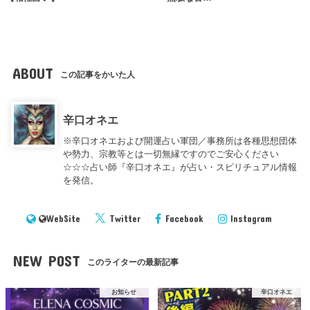
ABOUT
この記事をかいた人
辛口オネエ
※辛口オネエおよび開運占い軍団／事務所は各種思想団体
や勢力、宗教等とは一切無縁ですのでご安心ください
☆☆☆占い師『辛口オネエ』が占い・スピリチュアル情報
を発信。
WebSite
Twitter
Facebook
Instagram
NEW POST
このライターの最新記事
お知らせ
辛口オネエ