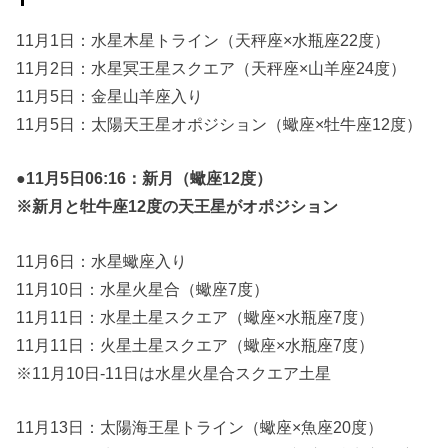
年11月
前半の
11月1日：水星木星トライン（天秤座×水瓶座22度）
11月2日：水星冥王星スクエア（天秤座×山羊座24度）
主要な
11月5日：金星山羊座入り
星回
11月5日：太陽天王星オポジション（蠍座×牡牛座12度）
り】
» 【2021
●11月5日06:16：新月（蠍座12度）
年11月
※新月と牡牛座12度の天王星がオポジション
前半の
世の中
11月6日：水星蠍座入り
は？】
11月10日：水星火星合（蠍座7度）
11月11日：水星土星スクエア（蠍座×水瓶座7度）
11月11日：火星土星スクエア（蠍座×水瓶座7度）
※11月10日-11日は水星火星合スクエア土星
11月13日：太陽海王星トライン（蠍座×魚座20度）