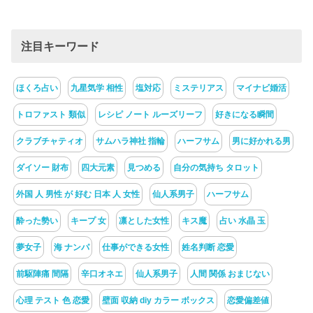
注目キーワード
ほくろ占い
九星気学 相性
塩対応
ミステリアス
マイナビ婚活
トロファスト 類似
レシピ ノート ルーズリーフ
好きになる瞬間
クラブチャティオ
サムハラ神社 指輪
ハーフサム
男に好かれる男
ダイソー 財布
四大元素
見つめる
自分の気持ち タロット
外国 人 男性 が 好む 日本 人 女性
仙人系男子
ハーフサム
酔った勢い
キープ 女
凛とした女性
キス魔
占い 水晶 玉
夢女子
海 ナンパ
仕事ができる女性
姓名判断 恋愛
前駆陣痛 間隔
辛口オネエ
仙人系男子
人間 関係 おまじない
心理 テスト 色 恋愛
壁面 収納 diy カラー ボックス
恋愛偏差値