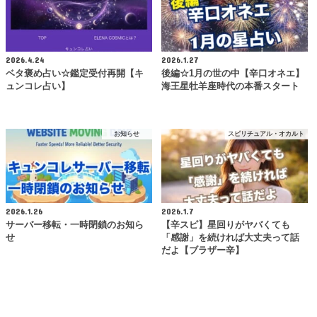
2026.4.24
2026.1.27
ベタ褒め占い☆鑑定受付再開【キ
後編☆1月の世の中【辛口オネエ】
ュンコレ占い】
海王星牡羊座時代の本番スタート
お知らせ
スピリチュアル・オカルト
2026.1.26
2026.1.7
サーバー移転・一時閉鎖のお知ら
【辛スピ】星回りがヤバくても
せ
「感謝」を続ければ大丈夫って話
だよ【ブラザー辛】