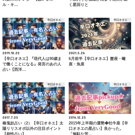
ル・キ…
く星回りと
辛口オネエ
辛口オネエ
2019.10.22
2021.5.26
【辛口オネエ】『現代人は90歳ま
6月前半【辛口オネエ】蟹座・蠍
で働くことになる』発言のあの人
座・魚座
占い【西洋…
辛口オネエ
辛口オネエ
2017.7.25
2014.12.25
椿鬼奴占い（2）【辛口オネエ】太
2015年上半期の運勢◆牡牛座【辛
陽リリスオポ以外の注目ポイント
口オネエの星占い】良かった。
【相性占い】
「無駄な苦…