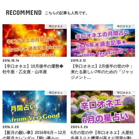
RECOMMEND
こちらの記事も人気です。
辛口オネエ
辛口オネエ
2016.10.14
2019.2.13
【辛口オネエ】10月後半の運勢◆
【辛口オネエ】2月後半の世の中：
牡牛座・乙女座・山羊座
来たる新しい7年のための「ジャッ
ジメント…
辛口オネエ
辛口オネエ
2016.5.20
2024.5.26
【新月の願い事】2016年6月～12月
6月の世の中【辛口オネエ】火星牡
の新月カレンダー【願い事ルー
牛座入りと機運が高まり現実が動