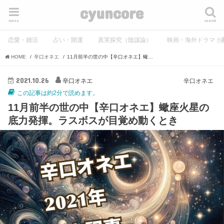
cyuncore
menu
search
恋愛・婚活
占い・開運
真実探究（陰謀論）
映画・海外ドラマ・
HOME
辛口オネエ
11月前半の世の中【辛口オネエ】蠍座火星の底力発揮。ラスボスが目覚め動くとき
2021.10.26
辛口オネエ
辛口オネエ
この記事は約2分で読めます。
11月前半の世の中【辛口オネエ】蠍座火星の
底力発揮。ラスボスが目覚め動くとき