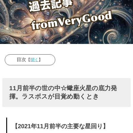
目次
【
開く
】
› 11月前半の世
の中☆蠍座火
11月前半の世の中☆蠍座火星の底力発
星の底力発
揮。ラスボスが目覚め動くとき
揮。ラスボス
が目覚め動く
とき
【2021年11月前半の主要な星回り】
» 【2021