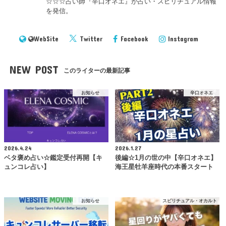
☆☆☆占い師『辛口オネエ』が占い・スピリチュアル情報
を発信。
WebSite
Twitter
Facebook
Instagram
NEW POST
このライターの最新記事
お知らせ
辛口オネエ
2026.4.24
2026.1.27
ベタ褒め占い☆鑑定受付再開【キ
後編☆1月の世の中【辛口オネエ】
ュンコレ占い】
海王星牡羊座時代の本番スタート
お知らせ
スピリチュアル・オカルト