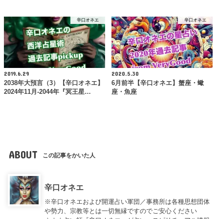
辛口オネエ
辛口オネエ
2019.6.29
2020.5.30
2038年大預言（3）【辛口オネエ】
6月前半【辛口オネエ】蟹座・蠍
2024年11月-2044年『冥王星…
座・魚座
ABOUT
この記事をかいた人
辛口オネエ
※辛口オネエおよび開運占い軍団／事務所は各種思想団体
や勢力、宗教等とは一切無縁ですのでご安心ください