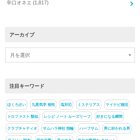
辛口オネエ
(1,817)
アーカイブ
注目キーワード
ほくろ占い
九星気学 相性
塩対応
ミステリアス
マイナビ婚活
トロファスト 類似
レシピ ノート ルーズリーフ
好きになる瞬間
クラブチャティオ
サムハラ神社 指輪
ハーフサム
男に好かれる男