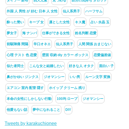
ダイソー 財布
四大元素
見つめる
自分の気持ち タロット
外国 人 男性 が 好む 日本 人 女性
仙人系男子
ハーフサム
酔った勢い
キープ 女
凛とした女性
キス魔
占い 水晶 玉
夢女子
海 ナンパ
仕事ができる女性
姓名判断 恋愛
前駆陣痛 間隔
辛口オネエ
仙人系男子
人間 関係 おまじない
心理 テスト 色 恋愛
壁面 収納 diy カラー ボックス
恋愛偏差値
似た者同士
こんな女と結婚したい
好きな人 オタク
面白い 子
鼻がかゆい ジンクス
ジオマンシー
いい男
ルーン文字 変換
エアコン 室内 配管 隠す
ホイップ クリーム 残り
本命の女性にしかしない行動
100均 ロープ
ジオマンシー
他愛もない話
夢中になれること
DIY
Tweets by karakuchionee