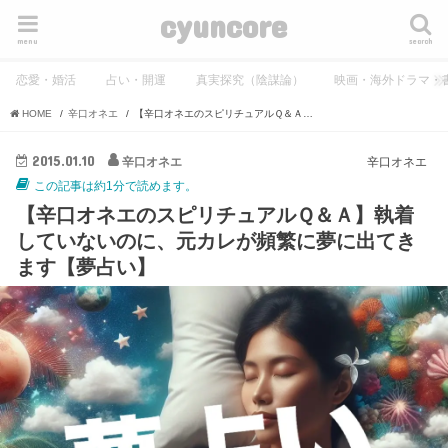
cyuncore
menu
search
恋愛・婚活
占い・開運
真実探究（陰謀論）
映画・海外ドラマ・
HOME
辛口オネエ
【辛口オネエのスピリチュアルＱ＆Ａ】執着していないのに、元カレが頻繁に夢に出てきます【夢占い】
2015.01.10
辛口オネエ
辛口オネエ
この記事は約1分で読めます。
【辛口オネエのスピリチュアルＱ＆Ａ】執着
していないのに、元カレが頻繁に夢に出てき
ます【夢占い】