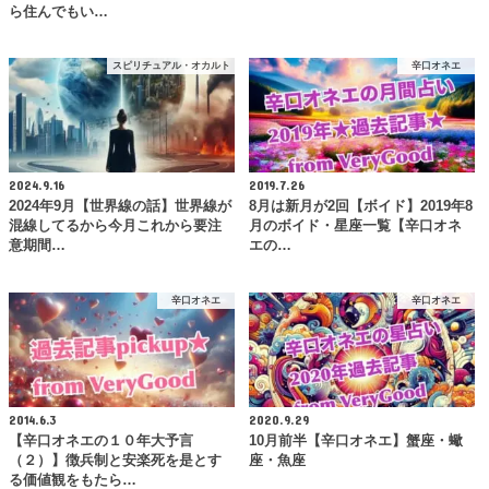
ら住んでもい…
スピリチュアル・オカルト
辛口オネエ
2024.9.16
2019.7.26
2024年9月【世界線の話】世界線が
8月は新月が2回【ボイド】2019年8
混線してるから今月これから要注
月のボイド・星座一覧【辛口オネ
意期間…
エの…
辛口オネエ
辛口オネエ
2014.6.3
2020.9.29
【辛口オネエの１０年大予言
10月前半【辛口オネエ】蟹座・蠍
（２）】徴兵制と安楽死を是とす
座・魚座
る価値観をもたら…