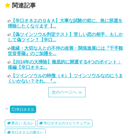
関連記事
【辛口オネエのＱ＆Ａ】大事な試験の前に、急に部屋を
掃除したくなります【...
【偽ツインソウル判定テスト】苦しい恋の相手、もしか
して偽ツイン？【辛口...
復縁・大切な人との不仲の改善・関係進展には『千手観
世音菩薩』のご加護を...
【2014年の大掃除】徹底的に開運する4つのポイント：
後編【辛口オネエ...
【ツインソウルの特徴（４）】ツインソウルなのにうま
くいかない？それ、『...
次のページへ ≫
辛口オネエ
夢占い 元カレ
辛口オネエのスピリチュアル
辛口オネエの夢占い