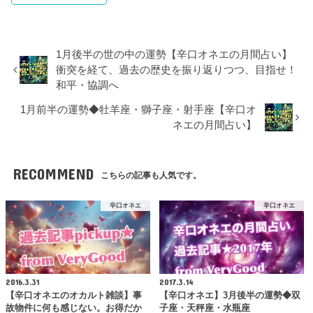
1月後半の世の中の運勢【辛口オネエの月間占い】
衝突を経て、過去の歴史を振り返りつつ、目指せ！
和平・協調へ
1月前半の運勢◆牡羊座・獅子座・射手座【辛口オ
ネエの月間占い】
RECOMMEND
こちらの記事も人気です。
辛口オネエ
辛口オネエ
2016.3.31
2017.3.14
【辛口オネエのオカルト雑談】事
【辛口オネエ】3月後半の運勢◆双
故物件に何も感じない。お得だか
子座・天秤座・水瓶座