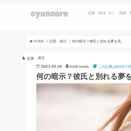
cyuncore
恋愛・婚活
占い・開運
HOME
恋愛・婚活
何の暗示？彼氏と別れる夢を見た時に考えて欲しいこと3つ
恋愛・婚活
2023.09.05
K&M media
この記事は約2分で
何の暗示？彼氏と別れる夢