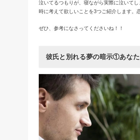
泣いてるつもりが、寝ながら実際に泣いてし
の暗示①
時に考えて欲しいことを3つご紹介します。
あなたが
今の彼氏
ぜひ、参考になさってくださいね！！
を心から
愛してい
る証拠
彼氏と別れる夢の暗示①あな
› 彼氏と
別れる夢
の暗示②
今の彼氏
に“感
謝“して
います
か？