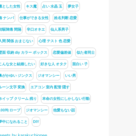
凛とした女性
キス魔
占い 水晶 玉
夢女子
海 ナンパ
仕事ができる女性
姓名判断 恋愛
前駆陣痛 間隔
辛口オネエ
仙人系男子
人間 関係 おまじない
心理 テスト 色 恋愛
壁面 収納 diy カラー ボックス
恋愛偏差値
似た者同士
こんな女と結婚したい
好きな人 オタク
面白い 子
鼻がかゆい ジンクス
ジオマンシー
いい男
ルーン文字 変換
エアコン 室内 配管 隠す
ホイップ クリーム 残り
本命の女性にしかしない行動
100均 ロープ
ジオマンシー
他愛もない話
夢中になれること
DIY
weets by karakuchionee