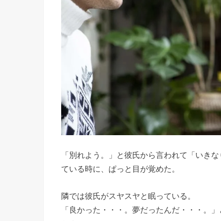
› 彼氏と
別れる夢
の暗示③
他に気に
なる男性
がいる？
› 最後に
「別れよう。」と彼氏から言われて「いきな
ている時に、ぱっと目が覚めた。
隣では彼氏がスヤスヤと眠っている。
「良かった・・・。夢だったんだ・・・。」