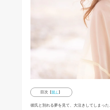
目次
【
開く
】
› 彼氏と
彼氏と別れる夢を見て、大泣きしてしまった
別れる夢