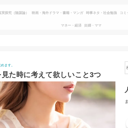
真実探究（陰謀論）
映画・海外ドラマ・書籍・マンガ
時事ネタ・社会勉強
コミ
マネー・経済
妊婦・ママ
読めます。
を見た時に考えて欲しいこと3つ