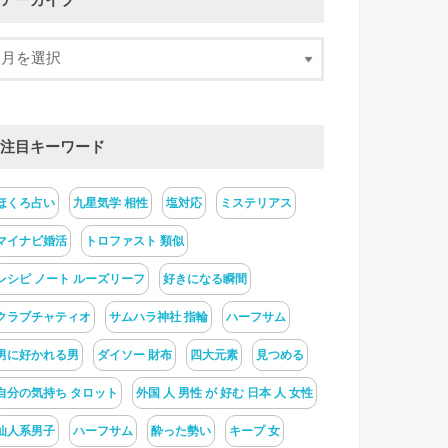
アーカイブ
注目キーワード
ほくろ占い
九星気学 相性
塩対応
ミステリアス
マイナビ婚活
トロファスト 類似
レシピ ノート ルーズリーフ
好きになる瞬間
クラブチャティオ
サムハラ神社 指輪
ハーフサム
男に好かれる男
ダイソー 財布
四大元素
見つめる
自分の気持ち タロット
外国 人 男性 が 好む 日本 人 女性
仙人系男子
ハーフサム
酔った勢い
キープ 女