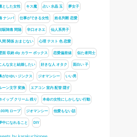
凛とした女性
キス魔
占い 水晶 玉
夢女子
海 ナンパ
仕事ができる女性
姓名判断 恋愛
前駆陣痛 間隔
辛口オネエ
仙人系男子
人間 関係 おまじない
心理 テスト 色 恋愛
壁面 収納 diy カラー ボックス
恋愛偏差値
似た者同士
こんな女と結婚したい
好きな人 オタク
面白い 子
鼻がかゆい ジンクス
ジオマンシー
いい男
ルーン文字 変換
エアコン 室内 配管 隠す
ホイップ クリーム 残り
本命の女性にしかしない行動
100均 ロープ
ジオマンシー
他愛もない話
夢中になれること
DIY
weets by karakuchionee