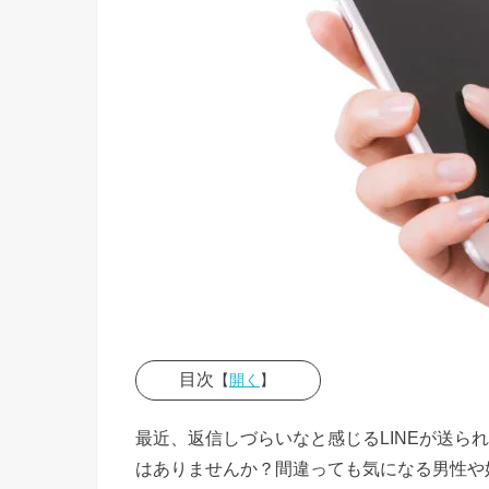
目次
【
開く
】
› ０１、
最近、返信しづらいなと感じるLINEが送ら
感情が分
はありませんか？間違っても気になる男性や好
かりにく