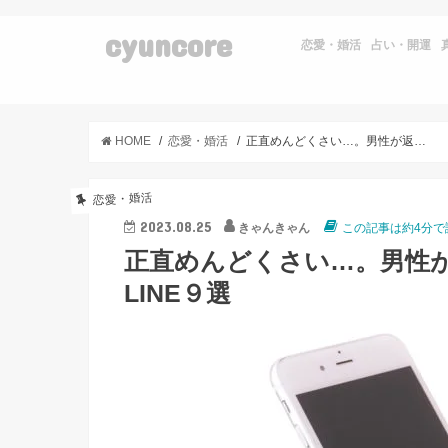
cyuncore
恋愛・婚活
占い・開運
HOME
恋愛・婚活
正直めんどくさい…。男性が返信しづらいと感じる女性からのLINE９選
恋愛・婚活
2023.08.25
きゃんきゃん
この記事は約4分で
正直めんどくさい…。男性
LINE９選