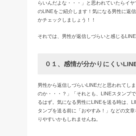
らいんだよな・・・」と思われていたらイヤ
いLINE
のLINEをご紹介します！気になる男性に返
スタンプ
かチェックしましょう！！
のみ
› ０２、
それでは、男性が返信しづらいと感じるLIN
読みにく
い長文
LINE
０１、感情が分かりにくいLIN
› ０３、
友達など
男性から返信しづらいLINEだと思われてし
の悪口
のか・・・？」「それとも、LINEスタンプ
LINE
るはず。気になる男性にLINEを送る時は、L
タンプを送る前に「おやすみ！」などの文章を
› ０４、
りやすいかもしれませんね。
催促され
る無理や