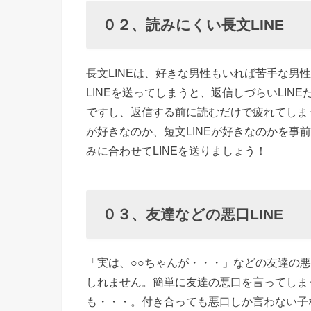
りな
０２、読みにくい長文LINE
LINE
› ０５、
女性から
長文LINEは、好きな男性もいれば苦手な男
LINEを送ってしまうと、返信しづらいLI
一方的な
ですし、返信する前に読むだけで疲れてしまう
LINE
が好きなのか、短文LINEが好きなのかを事
› ０６、
みに合わせてLINEを送りましょう！
天気など
の天候
LINE
０３、友達などの悪口LINE
› ０７、
駆け引き
「実は、○○ちゃんが・・・」などの友達の悪
LINE
しれません。簡単に友達の悪口を言ってしま
› ０８、
も・・・。付き合っても悪口しか言わない子
写真を送