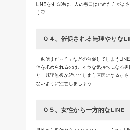
LINEをする時は、人の悪口は止めた方がよ
ってくる
う♡
LINE
› ０９、
質問ばか
０４、催促される無理やりなLI
りの
LINE
「返信まだ～？」などの催促してしまうLIN
› ◎最後
信を求められるのは、イヤな気持ちになる男
に
と、既読無視が続いてしまう原因になるかもし
ないように注意しましょう！
０５、女性から一方的なLINE