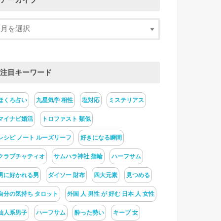
アーカイブ
注目キーワード
ほくろ占い
九星気学 相性
塩対応
ミステリアス
マイナビ婚活
トロファスト 類似
レシピ ノート ルーズリーフ
好きになる瞬間
クラブチャティオ
サムハラ神社 指輪
ハーフサム
男に好かれる男
ダイソー 財布
四大元素
見つめる
自分の気持ち タロット
外国 人 男性 が 好む 日本 人 女性
仙人系男子
ハーフサム
酔った勢い
キープ 女