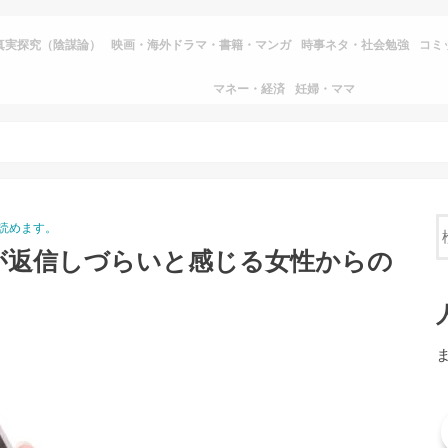
真実探究（陰謀論）
映画・海外ドラマ・書籍・マンガ
時事ネタ・社会勉強
コミ
マネー・経済
妊婦・ママ
読めます。
が返信しづらいと感じる女性からの