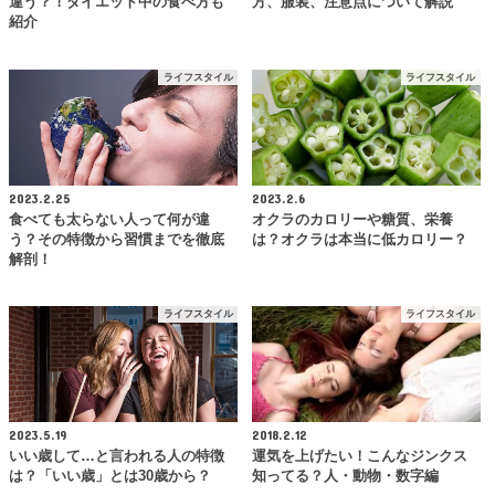
違う？！ダイエット中の食べ方も
方、服装、注意点について解説
紹介
ライフスタイル
ライフスタイル
2023.2.25
2023.2.6
食べても太らない人って何が違
オクラのカロリーや糖質、栄養
う？その特徴から習慣までを徹底
は？オクラは本当に低カロリー？
解剖！
ライフスタイル
ライフスタイル
2023.5.19
2018.2.12
いい歳して…と言われる人の特徴
運気を上げたい！こんなジンクス
は？「いい歳」とは30歳から？
知ってる？人・動物・数字編