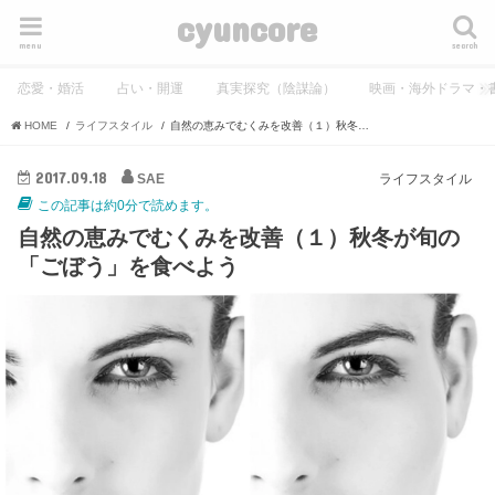
cyuncore
menu
search
恋愛・婚活
占い・開運
真実探究（陰謀論）
映画・海外ドラマ・
HOME
ライフスタイル
自然の恵みでむくみを改善（１）秋冬が旬の「ごぼう」を食べよう
2017.09.18
SAE
ライフスタイル
この記事は約0分で読めます。
自然の恵みでむくみを改善（１）秋冬が旬の
「ごぼう」を食べよう