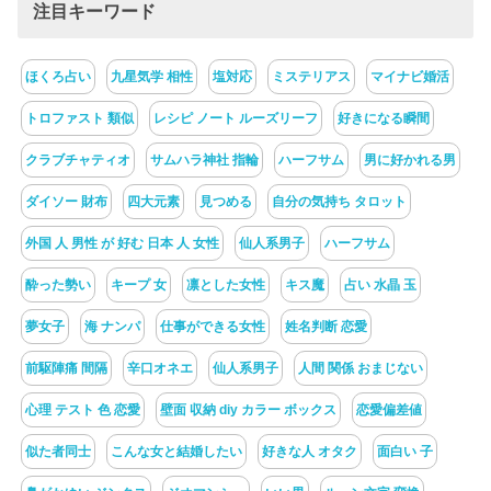
注目キーワード
ほくろ占い
九星気学 相性
塩対応
ミステリアス
マイナビ婚活
トロファスト 類似
レシピ ノート ルーズリーフ
好きになる瞬間
クラブチャティオ
サムハラ神社 指輪
ハーフサム
男に好かれる男
ダイソー 財布
四大元素
見つめる
自分の気持ち タロット
外国 人 男性 が 好む 日本 人 女性
仙人系男子
ハーフサム
酔った勢い
キープ 女
凛とした女性
キス魔
占い 水晶 玉
夢女子
海 ナンパ
仕事ができる女性
姓名判断 恋愛
前駆陣痛 間隔
辛口オネエ
仙人系男子
人間 関係 おまじない
心理 テスト 色 恋愛
壁面 収納 diy カラー ボックス
恋愛偏差値
似た者同士
こんな女と結婚したい
好きな人 オタク
面白い 子