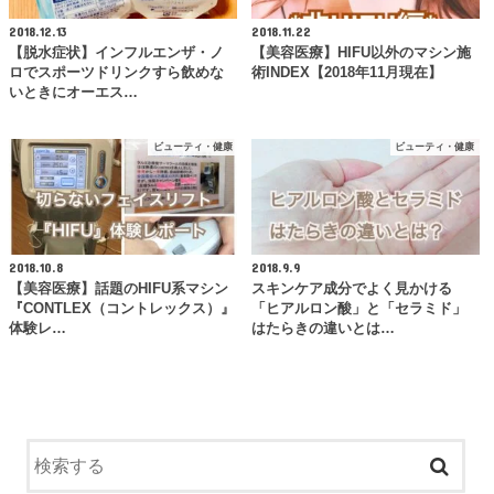
2018.12.13
2018.11.22
【脱水症状】インフルエンザ・ノ
【美容医療】HIFU以外のマシン施
ロでスポーツドリンクすら飲めな
術INDEX【2018年11月現在】
いときにオーエス…
ビューティ・健康
ビューティ・健康
2018.10.8
2018.9.9
【美容医療】話題のHIFU系マシン
スキンケア成分でよく見かける
『CONTLEX（コントレックス）』
「ヒアルロン酸」と「セラミド」
体験レ…
はたらきの違いとは…