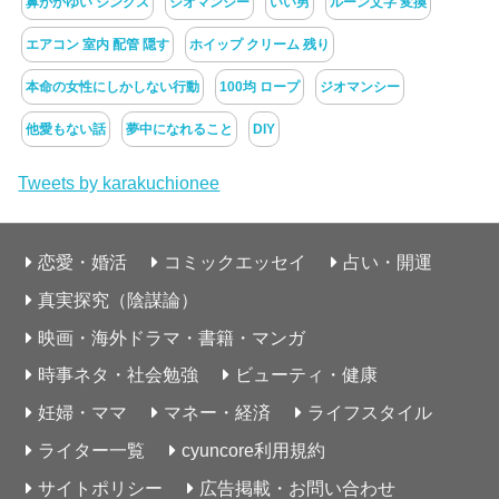
鼻がかゆい ジンクス
ジオマンシー
いい男
ルーン文字 変換
エアコン 室内 配管 隠す
ホイップ クリーム 残り
本命の女性にしかしない行動
100均 ロープ
ジオマンシー
他愛もない話
夢中になれること
DIY
Tweets by karakuchionee
恋愛・婚活
コミックエッセイ
占い・開運
真実探究（陰謀論）
映画・海外ドラマ・書籍・マンガ
時事ネタ・社会勉強
ビューティ・健康
妊婦・ママ
マネー・経済
ライフスタイル
ライター一覧
cyuncore利用規約
サイトポリシー
広告掲載・お問い合わせ