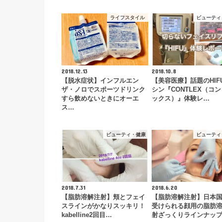
ライフスタイル
ビューティ
2018.12.13
2018.10.8
【脱水症状】インフルエン
【美容医療】話題のHIF
ザ・ノロでスポーツドリンク
シン『CONTLEX（コ
すら飲めないときにオーエ
ックス）』体験レ…
ス…
ビューティ・健康
ビューティ
2018.7.31
2018.6.20
【脂肪溶解注射】頬とフェイ
【脂肪溶解注射】日本
スラインがかなりスッキリ！
受けられる顔用の脂肪
kabelline2回目…
射ざっくりラインナッ