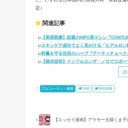
定）
関連記事
【美容医療】話題のHIFU系マシン『CONTLE
スキンケア成分でよく見かける「ヒアルロン酸
肝臓を守る注目のハーブ『アーティチョーク』
【脱水症状】インフルエンザ・ノロでスポーツ
次
ビューティ・健康
SAE
美容医療
【エッセイ漫画】アラサー主婦くま子