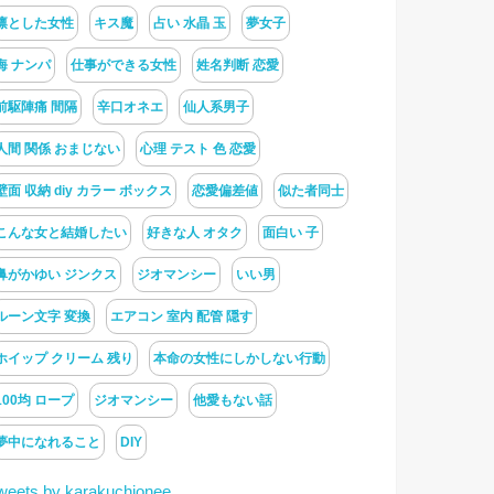
凛とした女性
キス魔
占い 水晶 玉
夢女子
海 ナンパ
仕事ができる女性
姓名判断 恋愛
前駆陣痛 間隔
辛口オネエ
仙人系男子
人間 関係 おまじない
心理 テスト 色 恋愛
壁面 収納 diy カラー ボックス
恋愛偏差値
似た者同士
こんな女と結婚したい
好きな人 オタク
面白い 子
鼻がかゆい ジンクス
ジオマンシー
いい男
ルーン文字 変換
エアコン 室内 配管 隠す
ホイップ クリーム 残り
本命の女性にしかしない行動
100均 ロープ
ジオマンシー
他愛もない話
夢中になれること
DIY
weets by karakuchionee