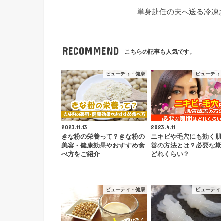
単身赴任の夫へ送る冷凍
RECOMMEND
こちらの記事も人気です。
ビューティ・健康
ビューティ
2023.11.13
2023.4.11
きな粉の栄養って？きな粉の
ニキビや毛穴にも効く
美容・健康効果やおすすめ食
善の方法とは？必要な
べ方をご紹介
どれくらい？
ビューティ・健康
ビューティ