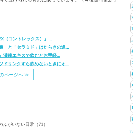
X（コントレックス）』...
」と「セラミド」はたらきの違...
濃縮エキスで飲むとお手軽...
ドリンクすら飲めないときにオ...
のページへ ≫
のふがいない日常（71）
T