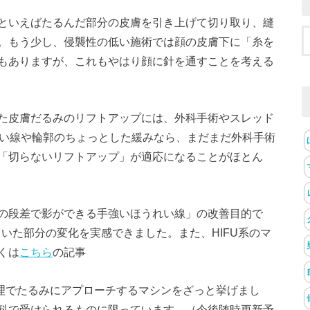
といえばたるんだ部分の皮膚を引き上げて切り取り、縫
。もう少し、侵襲性の低い施術では顔の皮膚下に「糸を
もありますが、これもやはり顔に針を通すことを考える
た皮膚だるみのリフトアップには、外科手術やスレッド
れい線や輪郭のちょっとした緩みなら、まだまだ外科手術
「切らないリフトアップ」が適応になることがほとん
の段差で影ができる手強いほうれい線」の改善目的で
ていた部分の変化を実感できました。また、HIFU系のマ
くは
こちら
の記事
の原理でたるみにアプローチするマシンをざっと挙げまし
科で受けられるものに限っています。（今後随時更新予