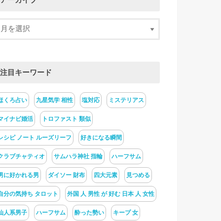
アーカイブ
注目キーワード
ほくろ占い
九星気学 相性
塩対応
ミステリアス
マイナビ婚活
トロファスト 類似
レシピ ノート ルーズリーフ
好きになる瞬間
クラブチャティオ
サムハラ神社 指輪
ハーフサム
男に好かれる男
ダイソー 財布
四大元素
見つめる
自分の気持ち タロット
外国 人 男性 が 好む 日本 人 女性
仙人系男子
ハーフサム
酔った勢い
キープ 女