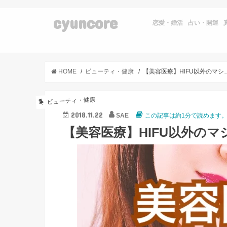
cyuncore
恋愛・婚活
占い・開運
HOME
ビューティ・健康
【美容医療】HIFU以外のマシン施術
ビューティ・健康
2018.11.22
SAE
この記事は約1分で読めます
【美容医療】HIFU以外のマシ