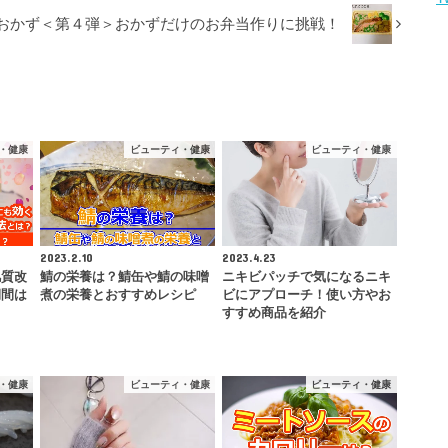
おかず＜第４弾＞おかずだけのお弁当作りに挑戦！
・健康
ビューティ・健康
ビューティ・健康
2023.2.10
2023.4.23
肌質改
鯖の栄養は？鯖缶や鯖の味噌
ニキビパッチで気になるニキ
期間は
煮の栄養とおすすめレシピ
ビにアプローチ！使い方やお
すすめ商品を紹介
・健康
ビューティ・健康
ビューティ・健康