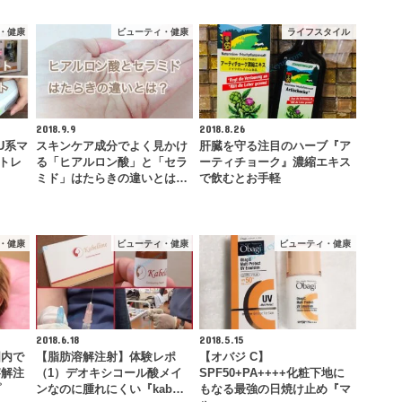
・健康
ビューティ・健康
ライフスタイル
2018.9.9
2018.8.26
U系マ
スキンケア成分でよく見かけ
肝臓を守る注目のハーブ『ア
ントレ
る「ヒアルロン酸」と「セラ
ーティチョーク』濃縮エキス
ミド」はたらきの違いとは…
で飲むとお手軽
・健康
ビューティ・健康
ビューティ・健康
2018.6.18
2018.5.15
国内で
【脂肪溶解注射】体験レポ
【オバジ C】
溶解注
（1）デオキシコール酸メイ
SPF50+PA++++化粧下地に
プ
ンなのに腫れにくい『kab…
もなる最強の日焼け止め『マ