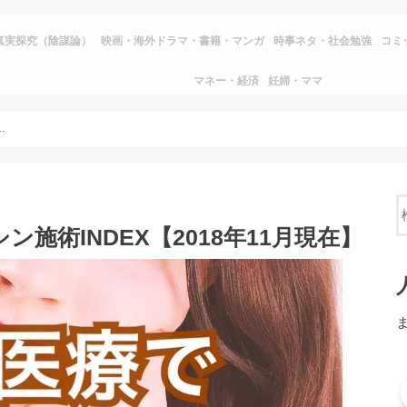
真実探究（陰謀論）
映画・海外ドラマ・書籍・マンガ
時事ネタ・社会勉強
コミ
マネー・経済
妊婦・ママ
INDEX【2018年11月現在】
。
ン施術INDEX【2018年11月現在】