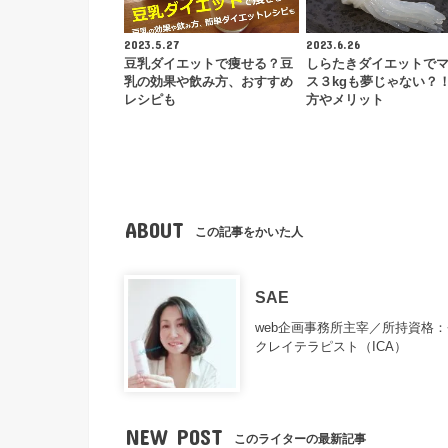
2023.5.27
2023.6.26
豆乳ダイエットで痩せる？豆
しらたきダイエットで
乳の効果や飲み方、おすすめ
ス３kgも夢じゃない？
レシピも
方やメリット
ABOUT
この記事をかいた人
SAE
web企画事務所主宰／所持資格
クレイテラピスト（ICA）
NEW POST
このライターの最新記事