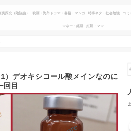
真実探究（陰謀論）
映画・海外ドラマ・書籍・マンガ
時事ネタ・社会勉強
コミ
マネー・経済
妊婦・ママ
1）デオキシコール酸メインなのに腫れにくい『kabelline』第一回目
。
（1）デオキシコール酸メインなのに
第一回目