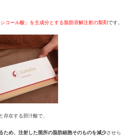
「デオキシコール酸」を主成分とする脂肪溶解注射の製剤
です。
と存在する胆汁酸で、
るため、注射した箇所の脂肪細胞そのものを減少
させら