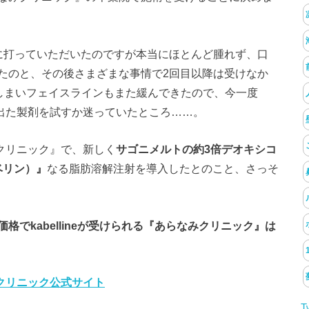
下に打っていただいたのですが本当にほとんど腫れず、口
たのと、その後さまざまな事情で2回目以降は受けなか
てしまいフェイスラインもまた緩んできたので、今一度
しく出た製剤を試すか迷っていたところ……。
みクリニック』で、新しく
サゴニメルトの約3倍デオキシコ
カベリン）』
なる脂肪溶解注射を導入したとのこと、さっそ
でkabellineが受けられる『あらなみクリニック』は
クリニック公式サイト
T