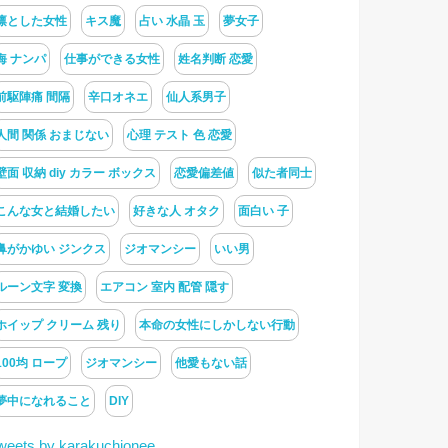
凛とした女性
キス魔
占い 水晶 玉
夢女子
海 ナンパ
仕事ができる女性
姓名判断 恋愛
前駆陣痛 間隔
辛口オネエ
仙人系男子
人間 関係 おまじない
心理 テスト 色 恋愛
壁面 収納 diy カラー ボックス
恋愛偏差値
似た者同士
こんな女と結婚したい
好きな人 オタク
面白い 子
鼻がかゆい ジンクス
ジオマンシー
いい男
ルーン文字 変換
エアコン 室内 配管 隠す
ホイップ クリーム 残り
本命の女性にしかしない行動
100均 ロープ
ジオマンシー
他愛もない話
夢中になれること
DIY
weets by karakuchionee