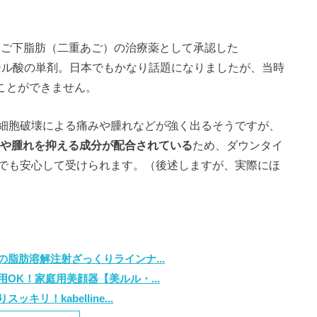
があご下脂肪（二重あご）の治療薬として承認した
シコール酸の単剤。日本でもかなり話題になりましたが、当時
ることができません。
細胞破壊による痛みや腫れなどが強く出るそうですが、
く痛みや腫れを抑える成分が配合されている
ため、ダウンタイ
でも安心して受けられます。（後述しますが、実際にほ
脂肪溶解注射ざっくりラインナ...
OK！家庭用美顔器【美ルル・...
リ！kabelline...