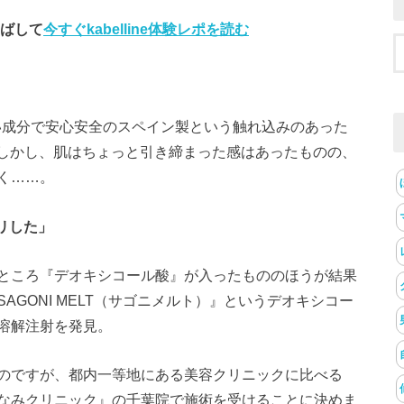
飛ばして
今すぐkabelline体験レポを読む
近い成分で安心安全のスペイン製という触れ込みのあった
。しかし、肌はちょっと引き締まった感はあったものの、
く……。
キリした」
ところ『デオキシコール酸』が入ったもののほうが結果
GONI MELT（サゴニメルト）』というデオキシコー
溶解注射を発見。
のですが、都内一等地にある美容クリニックに比べる
なみクリニック』の千葉院で施術を受けることに決めま