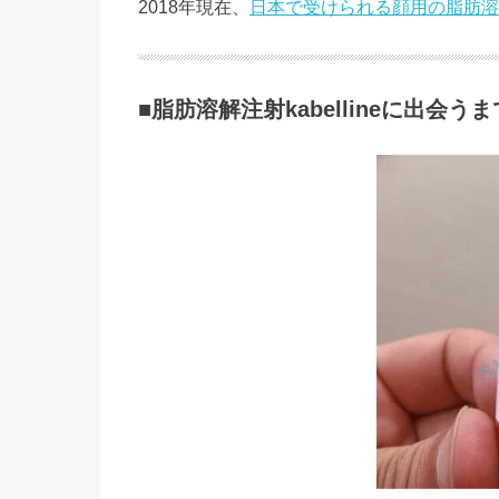
2018年現在、
日本で受けられる顔用の脂肪溶
■脂肪溶解注射kabellineに出会うま