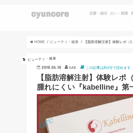
cyuncore
恋愛・婚活
占い・開運
HOME
ビューティ・健康
【脂肪溶解注射】体験レポ（
ビューティ・健康
2018.06.18
SAE
この記事は約2分で読めます
【脂肪溶解注射】体験レポ
腫れにくい『kabelline』