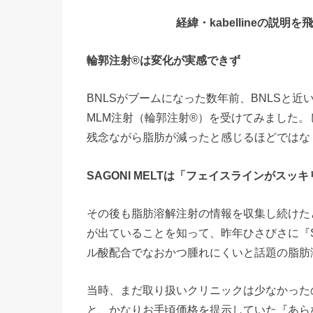
経緯・kabellineの説明を
輪郭注射®︎は変化が実感できず
BNLSがブームになった数年前、BNLSと
MLM注射（輪郭注射®︎）を受けてみました
残念ながら脂肪が減ったと感じるほどではな
SAGONI MELTは「フェイスラインがスッ
その後も脂肪溶解注射の情報を収集し続けた
が出ていることを知って、昨年ひさびさに『SA
ル酸配合でなおかつ腫れにくいと話題の脂肪
当時、まだ取り扱いクリニックは少なかった
と、かなりお手頃価格を提示していた『あら