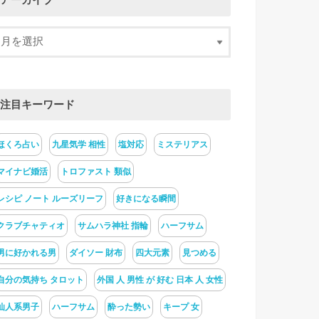
アーカイブ
注目キーワード
ほくろ占い
九星気学 相性
塩対応
ミステリアス
マイナビ婚活
トロファスト 類似
レシピ ノート ルーズリーフ
好きになる瞬間
クラブチャティオ
サムハラ神社 指輪
ハーフサム
男に好かれる男
ダイソー 財布
四大元素
見つめる
自分の気持ち タロット
外国 人 男性 が 好む 日本 人 女性
仙人系男子
ハーフサム
酔った勢い
キープ 女