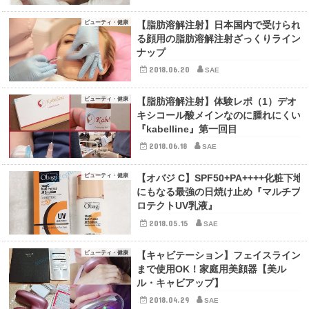
ビューティ・健康
【脂肪溶解注射】日本国内で受けられ
る顔用の脂肪溶解注射ざっくりライン
ナップ
2018.06.20
SAE
ビューティ・健康
【脂肪溶解注射】体験レポ（1）デオ
キシコール酸メインなのに腫れにくい
『kabelline』第一回目
2018.06.18
SAE
ビューティ・健康
【オバジ C】SPF50+PA++++化粧下地
にもなる最強の日焼け止め『マルチプ
ロテクトUV乳液』
2018.05.15
SAE
ビューティ・健康
【キャビテーション】フェイスライン
まで使用OK！家庭用美顔器【美ル
ル・キャビアップ】
2018.04.29
SAE