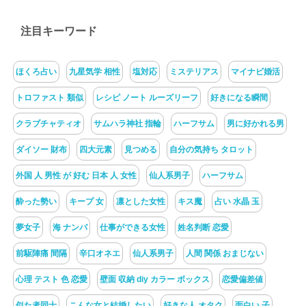
注目キーワード
ほくろ占い
九星気学 相性
塩対応
ミステリアス
マイナビ婚活
トロファスト 類似
レシピ ノート ルーズリーフ
好きになる瞬間
クラブチャティオ
サムハラ神社 指輪
ハーフサム
男に好かれる男
ダイソー 財布
四大元素
見つめる
自分の気持ち タロット
外国 人 男性 が 好む 日本 人 女性
仙人系男子
ハーフサム
酔った勢い
キープ 女
凛とした女性
キス魔
占い 水晶 玉
夢女子
海 ナンパ
仕事ができる女性
姓名判断 恋愛
前駆陣痛 間隔
辛口オネエ
仙人系男子
人間 関係 おまじない
心理 テスト 色 恋愛
壁面 収納 diy カラー ボックス
恋愛偏差値
似た者同士
こんな女と結婚したい
好きな人 オタク
面白い 子