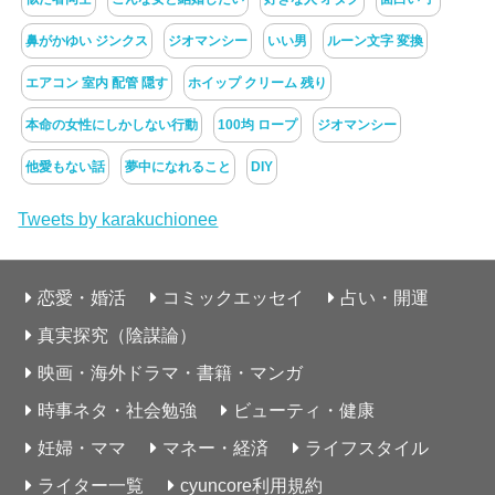
鼻がかゆい ジンクス
ジオマンシー
いい男
ルーン文字 変換
エアコン 室内 配管 隠す
ホイップ クリーム 残り
本命の女性にしかしない行動
100均 ロープ
ジオマンシー
他愛もない話
夢中になれること
DIY
Tweets by karakuchionee
恋愛・婚活
コミックエッセイ
占い・開運
真実探究（陰謀論）
映画・海外ドラマ・書籍・マンガ
時事ネタ・社会勉強
ビューティ・健康
妊婦・ママ
マネー・経済
ライフスタイル
ライター一覧
cyuncore利用規約