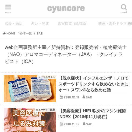
cyuncore
menu
search
恋愛・婚活
占い・開運
真実探究（陰謀論）
映画・海外ドラマ・
HOME
作者一覧
SAE
web企画事務所主宰／所持資格：登録販売者・植物療法士
（NAO）アロマコーディネーター（JAA）・クレイテラ
ピスト（ICA）
ライフスタイル
【脱水症状】インフルエンザ・ノロで
スポーツドリンクすら飲めないときに
オーエスワン®️なら飲めた話
2018.12.13
SAE
ビューティ・健康
【美容医療】HIFU以外のマシン施術
INDEX【2018年11月現在】
2018.11.22
SAE