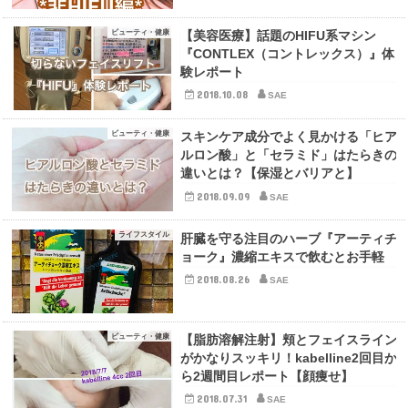
ビューティ・健康
【美容医療】話題のHIFU系マシン
『CONTLEX（コントレックス）』体
験レポート
2018.10.08
SAE
ビューティ・健康
スキンケア成分でよく見かける「ヒア
ルロン酸」と「セラミド」はたらきの
違いとは？【保湿とバリアと】
2018.09.09
SAE
ライフスタイル
肝臓を守る注目のハーブ『アーティチ
ョーク』濃縮エキスで飲むとお手軽
2018.08.26
SAE
ビューティ・健康
【脂肪溶解注射】頬とフェイスライン
がかなりスッキリ！kabelline2回目か
ら2週間目レポート【顔痩せ】
2018.07.31
SAE