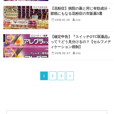
ライフスタイル
【花粉症】病院の薬と同じ有効成分・
節税にもなる花粉症の市販薬3選
2018.03.30
SAE
ビューティ・健康
【確定申告】『スイッチOTC医薬品』
って？どう見分けるの？【セルフメデ
ィケーション税制】
2018.02.27
SAE
1
2
3
>