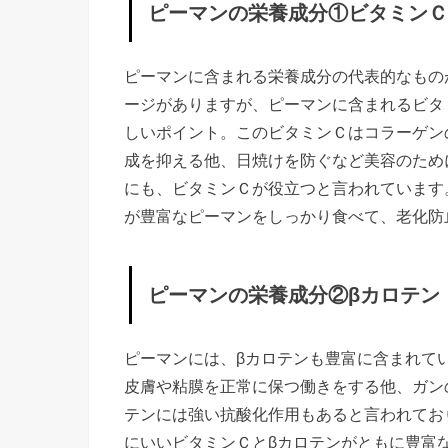
栄
ピーマンの栄養成分①ビタミンＣ
養
成
ピーマンに含まれる栄養成分の代表的なもの
分
ージがありますが、ピーマンに含まれるビタ
②
しいポイント。このビタミンＣはコラーゲン
β
成を抑える他、日焼けを防ぐなど美容のため
カ
にも、ビタミンＣが役立つと言われています
が豊富なピーマンをしっかり食べて、老化防
ロ
テ
ン
ピーマンの栄養成分②βカロテン
»
ピ
ピーマンには、βカロテンも豊富に含まれて
ー
皮膚や粘膜を正常に保つ働きをする他、ガン
マ
テンには強い抗酸化作用もあると言われてお
ン
にいいビタミンＣとβカロテンがともに豊富