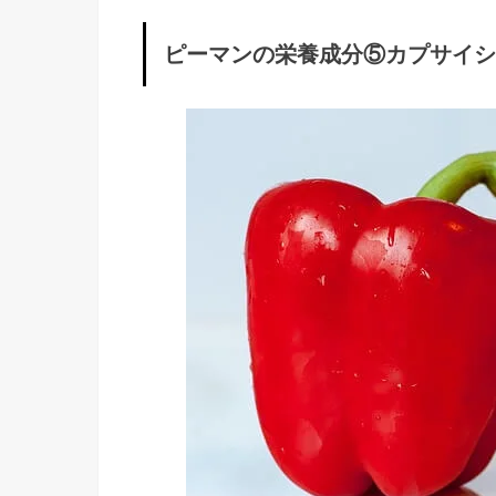
の
ピーマンの栄養成分⑤カプサイシ
栄
養
成
分
④
ク
エ
ル
シ
ト
リ
ン
»
ピ