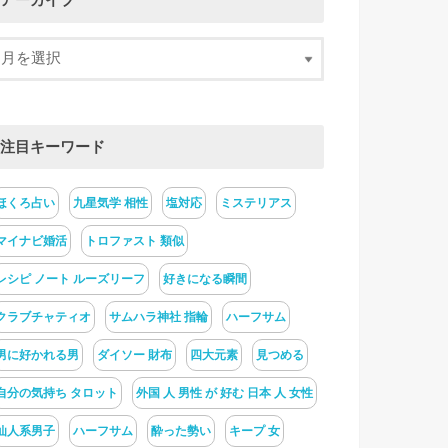
アーカイブ
注目キーワード
ほくろ占い
九星気学 相性
塩対応
ミステリアス
マイナビ婚活
トロファスト 類似
レシピ ノート ルーズリーフ
好きになる瞬間
クラブチャティオ
サムハラ神社 指輪
ハーフサム
男に好かれる男
ダイソー 財布
四大元素
見つめる
自分の気持ち タロット
外国 人 男性 が 好む 日本 人 女性
仙人系男子
ハーフサム
酔った勢い
キープ 女