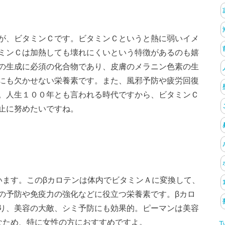
が、ビタミンＣです。ビタミンＣというと熱に弱いイメ
ミンＣは加熱しても壊れにくいという特徴があるのも嬉
の生成に必須の化合物であり、皮膚のメラニン色素の生
にも欠かせない栄養素です。また、風邪予防や疲労回復
。人生１００年とも言われる時代ですから、ビタミンＣ
止に努めたいですね。
います。このβカロテンは体内でビタミンＡに変換して、
の予防や免疫力の強化などに役立つ栄養素です。βカロ
り、美容の大敵、シミ予防にも効果的。ピーマンは美容
なため、特に女性の方におすすめですよ。
T