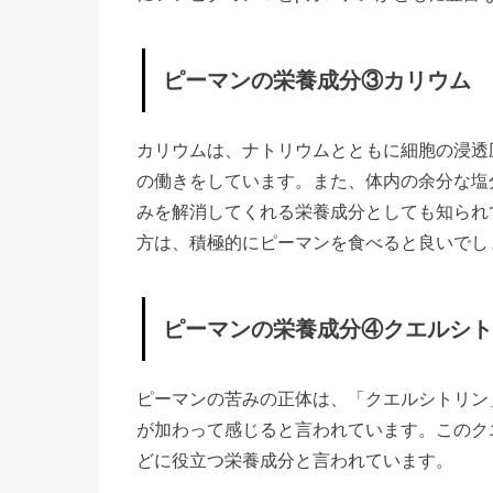
の
栄
ピーマンの栄養成分③カリウム
養
成
分
カリウムは、ナトリウムとともに細胞の浸透
③
の働きをしています。また、体内の余分な塩
みを解消してくれる栄養成分としても知られ
カ
方は、積極的にピーマンを食べると良いでし
リ
ウ
ム
ピーマンの栄養成分④クエルシト
»
ピ
ピーマンの苦みの正体は、「クエルシトリン
ー
が加わって感じると言われています。このク
マ
どに役立つ栄養成分と言われています。
ン