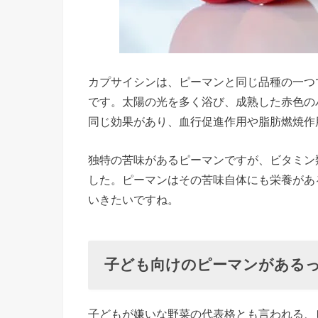
ー
マ
ン
カプサイシンは、ピーマンと同じ品種の一つ
の
です。太陽の光を多く浴び、成熟した赤色の
栄
同じ効果があり、血行促進作用や脂肪燃焼作
養
成
独特の苦味があるピーマンですが、ビタミン
分
した。ピーマンはその苦味自体にも栄養があ
⑤
いきたいですね。
カ
プ
サ
子ども向けのピーマンがある
イ
シ
子どもが嫌いな野菜の代表格とも言われる、
ン