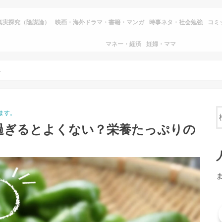
真実探究（陰謀論）
映画・海外ドラマ・書籍・マンガ
時事ネタ・社会勉強
コミ
マネー・経済
妊婦・ママ
ンレシピも
ます。
過ぎるとよくない？栄養たっぷりの