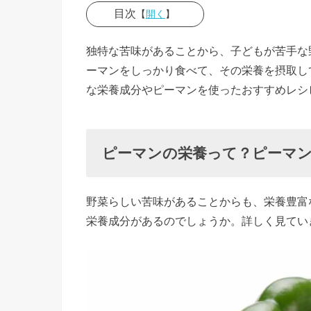
目次
【
開く
】
› ピーマ
独特な苦味があることから、子どもが苦手な
ンの栄養
ーマンをしっかり食べて、その栄養を摂取し
って？ピ
な栄養成分やピーマンを使ったおすすめレシ
ーマンに
含まれる
栄養成分
ピーマンの栄養って？ピーマ
»
ピ
野菜らしい苦味があることからも、栄養豊富
ー
栄養成分があるのでしょうか。詳しく見てい
マ
ン
の
栄
養