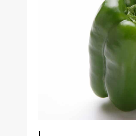
成
分
①
ビ
タ
ミ
ン
Ｃ
»
ピ
ー
マ
ン
の