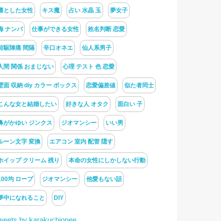
凛とした女性
キス魔
占い 水晶 玉
夢女子
海 ナンパ
仕事ができる女性
姓名判断 恋愛
前駆陣痛 間隔
辛口オネエ
仙人系男子
人間 関係 おまじない
心理 テスト 色 恋愛
壁面 収納 diy カラー ボックス
恋愛偏差値
似た者同士
こんな女と結婚したい
好きな人 オタク
面白い 子
鼻がかゆい ジンクス
ジオマンシー
いい男
ルーン文字 変換
エアコン 室内 配管 隠す
ホイップ クリーム 残り
本命の女性にしかしない行動
100均 ロープ
ジオマンシー
他愛もない話
夢中になれること
DIY
weets by karakuchionee