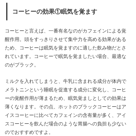
る
コーヒーの効果①眠気を覚ます
» コーヒ
ーの効
コーヒーと言えば、一番有名なのがカフェインによる覚
果⑤心
醒作用。頭をすっきりさせて集中力を高める効果がある
臓病や
ため、コーヒーは眠気を覚ますのに適した飲み物だとさ
脳卒
れています。コーヒーで眠気を覚ましたい場合、最適な
中、呼
のがブラック。
吸器疾
患の死
ミルクを入れてしまうと、牛乳に含まれる成分が体内で
亡リス
メラトニンという睡眠を促進する成分に変化し、コーヒ
クを低
ーの覚醒作用が薄まるため、眠気覚ましとしての効果は
下
薄くなります。その点、ホットのブラックコーヒーはア
イスコーヒーに比べてカフェインの含有量が多く、アイ
› インスタント
スコーヒーを飲んだ場合のような胃腸への負担も少ない
コーヒーでも
のでおすすめですよ。
効果はあ