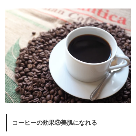
エット
効果
» 緑茶コ
ーヒー
の味っ
て？
› コーヒーの効
果を引き出す
ために最適な
量はどのくら
い？
› もっと知りた
い！コーヒー
コーヒーの効果③美肌になれる
のデメリット
って！？