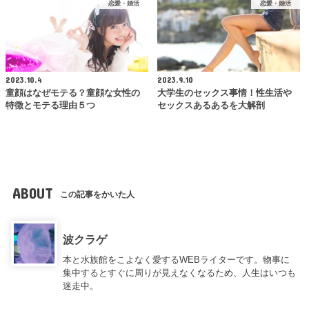
恋愛・婚活
恋愛・婚活
2023.10.4
2023.9.10
童顔はなぜモテる？童顔な女性の
大学生のセックス事情！性生活や
特徴とモテる理由５つ
セックスあるあるを大解剖
ABOUT
この記事をかいた人
波クラゲ
本と水族館をこよなく愛するWEBライターです。物事に
集中するとすぐに周りが見えなくなるため、人生はいつも
迷走中。