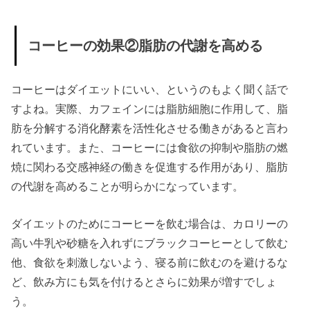
る！？
› 緑茶コーヒー
コーヒーの効果②脂肪の代謝を高める
で効果的にダ
イエットでき
コーヒーはダイエットにいい、というのもよく聞く話で
るって本
すよね。実際、カフェインには脂肪細胞に作用して、脂
当！？
肪を分解する消化酵素を活性化させる働きがあると言わ
れています。また、コーヒーには食欲の抑制や脂肪の燃
» 緑茶コ
焼に関わる交感神経の働きを促進する作用があり、脂肪
ーヒー
の代謝を高めることが明らかになっています。
ダイエ
ットの
ダイエットのためにコーヒーを飲む場合は、カロリーの
方法
高い牛乳や砂糖を入れずにブラックコーヒーとして飲む
» 緑茶コ
他、食欲を刺激しないよう、寝る前に飲むのを避けるな
ーヒー
ど、飲み方にも気を付けるとさらに効果が増すでしょ
のダイ
う。