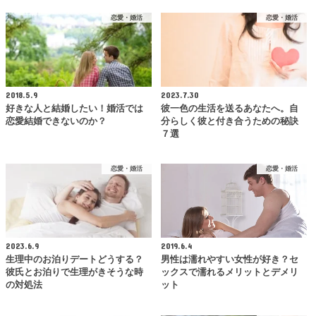
恋愛・婚活
恋愛・婚活
2018.5.9
2023.7.30
好きな人と結婚したい！婚活では
彼一色の生活を送るあなたへ。自
恋愛結婚できないのか？
分らしく彼と付き合うための秘訣
７選
恋愛・婚活
恋愛・婚活
2023.6.9
2019.6.4
生理中のお泊りデートどうする？
男性は濡れやすい女性が好き？セ
彼氏とお泊りで生理がきそうな時
ックスで濡れるメリットとデメリ
の対処法
ット