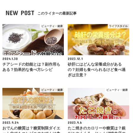
NEW POST
このライターの最新記事
ビューティ・健康
ライフスタイル
2024.1.30
2023.12.1
チアシードの効能とは？副作用も
砂肝にはどんな栄養成分がある
ある？効果的な食べ方レシピ
の？妊婦も食べられるけど食べ過
ぎは注意？
ビューティ・健康
ビューティ・健康
2023.9.24
2023.9.6
おでんの糖質は？糖質制限ダイエ
たこ焼きのカロリーや糖質は？銀