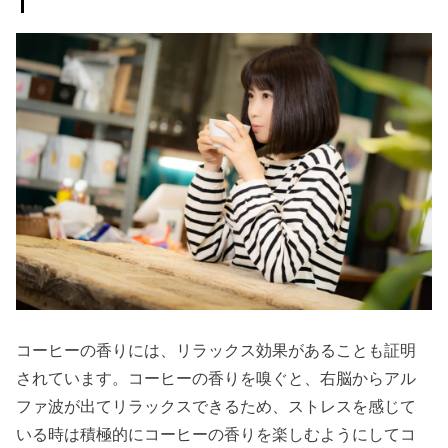
性
» コーヒ
ーのデ
メリッ
ト③乳
幼児や
妊婦へ
の悪影
響
› コーヒーは、
もともと食用
だった！？
コーヒーの香りには、リラックス効果があることも証明
されています。コーヒーの香りを嗅ぐと、右脳からアル
› 最後に
ファ波が出てリラックスできるため、ストレスを感じて
いる時は積極的にコーヒーの香りを楽しむようにしてコ