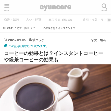
cyuncore
menu
search
恋愛・婚活
占い・開運
真実探究（陰謀論）
映画・海外ドラマ・
HOME
恋愛・婚活
コーヒーの効果とは？インスタントコーヒーや緑茶コーヒーの効果も
2023.09.05
波クラゲ
恋愛・婚活
この記事は約9分で読めます。
コーヒーの効果とは？インスタントコーヒー
や緑茶コーヒーの効果も