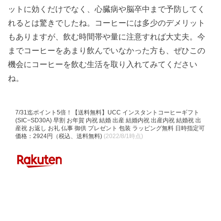
ットに効くだけでなく、心臓病や脳卒中まで予防してく
れるとは驚きでしたね。コーヒーには多少のデメリット
もありますが、飲む時間帯や量に注意すれば大丈夫。今
までコーヒーをあまり飲んでいなかった方も、ぜひこの
機会にコーヒーを飲む生活を取り入れてみてください
ね。
7/31迄ポイント5倍！【送料無料】UCC インスタントコーヒーギフト
(SIC−SD30A) 早割 お年賀 内祝 結婚 出産 結婚内祝 出産内祝 結婚祝 出
産祝 お返し お礼 仏事 御供 プレゼント 包装 ラッピング無料 日時指定可
価格：2924円（税込、送料無料)
(2022/8/1時点)