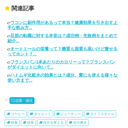
関連記事
ウコンに副作用があるって本当？健康効果を引き出す上
手な飲み方...
旦那の転職に対する本音は？成功例・失敗例をまとめて
紹介...
オートミールの栄養って？糖質も脂質も高いけど痩せる
ってホント？...
フランスパン1本あたりのカロリーって？フランスパン
がダイエットに向いて...
ハトムギ化粧水の効果とは？成分、髪にも使える様々な
使い方まで...
恋愛・婚活
コーヒー
ダイエット
ビューティー
ライフスタイル
効果
緑茶
自分を変える
自分磨き