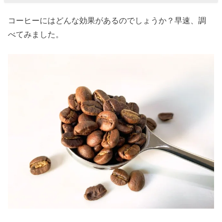
ーの効
果②脂
コーヒーにはどんな効果があるのでしょうか？早速、調
肪の代
べてみました。
謝を高
める
» コーヒ
ーの効
果③美
肌にな
れる
» コーヒ
ーの効
果④リ
ラック
スでき