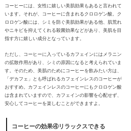
コーヒーには、女性に嬉しい美肌効果もあると言われて
» コーヒ
います。それが、コーヒーに含まれるクロロゲン酸。ク
ーのデ
ロロゲン酸には、シミを防ぐ美肌効果がある他、肌荒れ
メリッ
やニキビを抑えてくれる殺菌効果などがあり、美肌を目
ト①夜
指す方に嬉しい成分となっています。
に飲む
と不眠
ただし、コーヒーに入っているカフェインにはメラニン
になり
の拡散作用があり、シミの原因になると考えられていま
やすい
す。そのため、美肌のためにコーヒーを飲みたい方は、
「デカフェ」とも呼ばれるカフェインレスのコーヒーが
» コーヒ
おすすめ。カフェインレスのコーヒーにもクロロゲン酸
ーのデ
は含まれていますので、カフェインの影響を心配せず、
メリッ
安心してコーヒーを楽しむことができますよ。
ト②貧
血にな
る可能
コーヒーの効果④リラックスできる