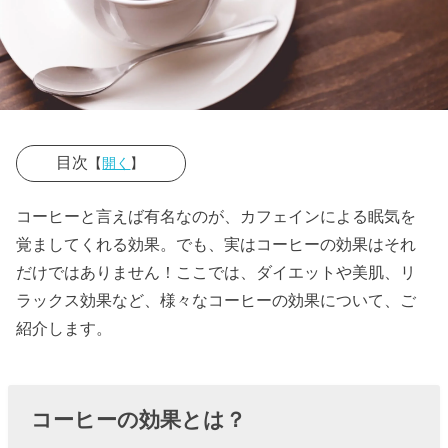
目次
【
開く
】
› コーヒーの効
コーヒーと言えば有名なのが、カフェインによる眠気を
果とは？
覚ましてくれる効果。でも、実はコーヒーの効果はそれ
» コーヒ
だけではありません！ここでは、ダイエットや美肌、リ
ラックス効果など、様々なコーヒーの効果について、ご
ーの効
紹介します。
果①眠
気を覚
ます
コーヒーの効果とは？
» コーヒ