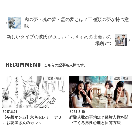
肉の夢・魂の夢・霊の夢とは？三種類の夢が持つ意
味
新しいタイプの彼氏が欲しい！おすすめの出会いの
場所7つ
RECOMMEND
こちらの記事も人気です。
恋愛・婚活
恋愛・婚活
2017.8.31
2023.3.10
【妄想マンガ】朱色セレナーデ３
経験人数の平均は？経験人数を聞
～お花屋さんのカレ～
いてくる男性心理と回答方法