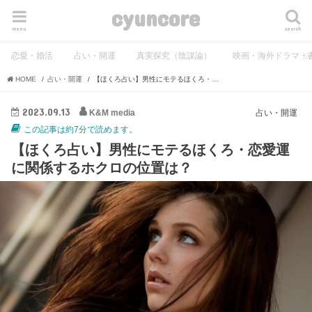
cyuncore
menu
search
恋愛・婚活
占い・開運
真実探究（陰謀論）
映画・海外ドラマ・
HOME
占い・開運
【ほくろ占い】男性にモテるほくろ・恋愛運に関係するホクロの位置は？
2023.09.13
K&M media
占い・開運
この記事は約7分で読めます。
【ほくろ占い】男性にモテるほくろ・恋愛運
に関係するホクロの位置は？