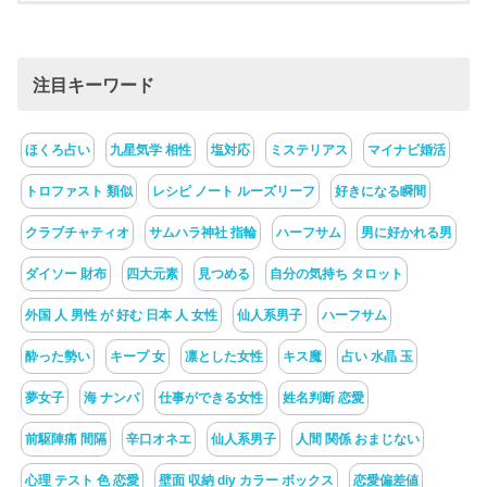
注目キーワード
ほくろ占い
九星気学 相性
塩対応
ミステリアス
マイナビ婚活
トロファスト 類似
レシピ ノート ルーズリーフ
好きになる瞬間
クラブチャティオ
サムハラ神社 指輪
ハーフサム
男に好かれる男
ダイソー 財布
四大元素
見つめる
自分の気持ち タロット
外国 人 男性 が 好む 日本 人 女性
仙人系男子
ハーフサム
酔った勢い
キープ 女
凛とした女性
キス魔
占い 水晶 玉
夢女子
海 ナンパ
仕事ができる女性
姓名判断 恋愛
前駆陣痛 間隔
辛口オネエ
仙人系男子
人間 関係 おまじない
心理 テスト 色 恋愛
壁面 収納 diy カラー ボックス
恋愛偏差値