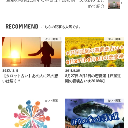
旦那の転職に対する本音は？成功例・失敗例をまと
めて紹介
RECOMMEND
こちらの記事も人気です。
占い・開運
占い・開運
2023.12.16
2018.8.25
【タロット占い】あの人に私の想
8月27日-9月2日の恋愛運【芦屋道
いは届く？
顕の音魂占い★2018年】
占い・開運
占い・開運