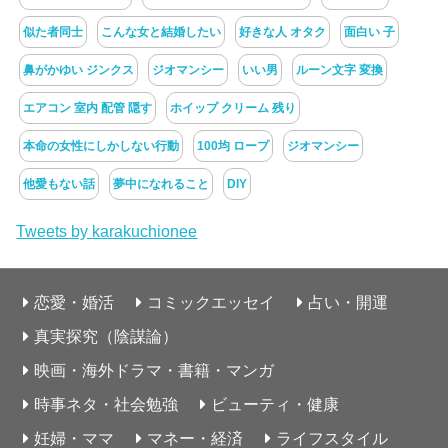
似た者同士
こんな女と結婚したい
好きな人 オタク
面白い 子
鼻がかゆい ジンクス
ジオマンシー
いい男
ルーン文字 変換
エアコン 室内 配管 隠す
ホイップ クリーム 残り
本命の女性にしかしない行動
100均 ロープ
ジオマンシー
他愛もない話
夢中になれること
DIY
Tweets by karakuchionee
恋愛・婚活
コミックエッセイ
占い・開運
真実探究（陰謀論）
映画・海外ドラマ・書籍・マンガ
時事ネタ・社会勉強
ビューティ・健康
妊婦・ママ
マネー・経済
ライフスタイル