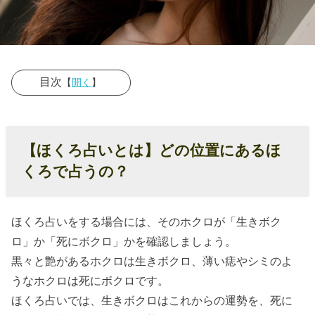
目次
【
開く
】
› 【ほくろ占い
とは】どの位
【ほくろ占いとは】どの位置にあるほ
置にあるほく
くろで占うの？
ろで占うの？
› 【ほくろ占
い】マリリ
ほくろ占いをする場合には、そのホクロが「生きボク
ロ」か「死にボクロ」かを確認しましょう。
ン・モンロー
黒々と艶があるホクロは生きボクロ、薄い痣やシミのよ
のほくろの位
うなホクロは死にボクロです。
置は左頬
ほくろ占いでは、生きボクロはこれからの運勢を、死に
› 【ほくろ占い