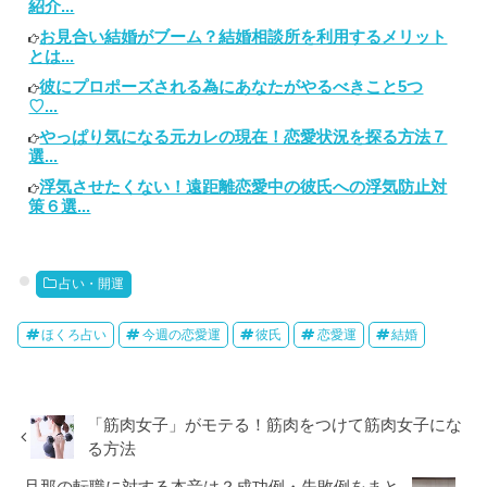
紹介...
お見合い結婚がブーム？結婚相談所を利用するメリット
とは...
彼にプロポーズされる為にあなたがやるべきこと5つ
♡...
やっぱり気になる元カレの現在！恋愛状況を探る方法７
選...
浮気させたくない！遠距離恋愛中の彼氏への浮気防止対
策６選...
占い・開運
ほくろ占い
今週の恋愛運
彼氏
恋愛運
結婚
「筋肉女子」がモテる！筋肉をつけて筋肉女子にな
る方法