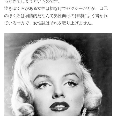
右側の
っときてしまうというのです。
頬にほ
泣きぼくろがある女性は切なげでセクシーだとか、口元
のほくろは扇情的だなんて男性向けの雑誌によく書かれ
くろが
ている一方で、女性誌はそれを取り上げません。
ある人
の運勢
は？
» ほくろ
占い：
顎の右
側にほ
くろが
ある人
の運勢
は？
» ほくろ