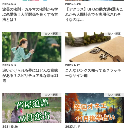
2023.5.3
2023.3.24
波長の法則・カルマの法則から学
【デクラス】UFOの動力源4選★こ
ぶ恋愛術！人間関係を良くする方
れから人間社会でも実用化されそ
法とは？
うなのは…
占い・開運
占い・開運
2023.5.3
2023.6.23
追いかけられる夢にはどんな意味
こんなジンクス知ってる？ラッキ
がある？スピリチュアルな暗示31
ーなサイン編
選
占い・開運
占い・開運
2021.10.16
2023.11.14