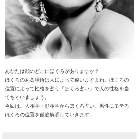
占い：
右の目
尻にほ
くろが
ある人
の運勢
は？
» ほくろ
あなたは顔のどこにほくろがありますか？
占い：
ほくろのある場所は人によって違いますよね。ほくろの
左の目
位置によって性格を占う「ほくろ占い」で人の性格を当
てちゃいましょう。
尻にほ
今回は、人相学・顔相学からほくろ占い。男性にモテる
くろが
ほくろの位置を徹底解明していきます。
ある人
の運勢
は？