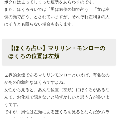
ボクロは去ってしまった運勢をあらわすのです。
で分かる運
また、ほくろ占いでは「男は右側の顔で占う」「女は左
勢】恋愛運が
側の顔で占う」とされていますが、それぞれ左利きの人
上がるほくろ
はそうとも限らない場合もあります。
の位置は？
» ほくろ
占い：
【ほくろ占い】
マリリン・モンローの
下唇の
ほくろの位置は左頬
近くの
ほくろ
世界的女優であるマリリンモンローといえば、有名なの
がある
があの印象的なほくろですよね。
人の運
女性から見ると、あんな位置（左頬）にほくろがあるな
勢は？
んて、お化粧で隠さないと恥ずかしいと思う方が多いよ
» ほくろ
うです。
占い：
ですが、男性は左頬にあるほくろを見るとなんだかムラ