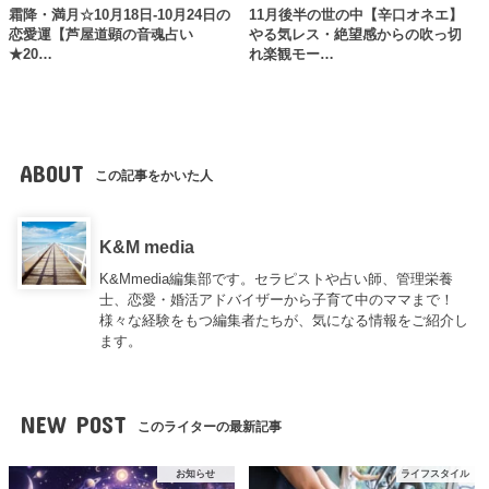
霜降・満月☆10月18日-10月24日の
11月後半の世の中【辛口オネエ】
恋愛運【芦屋道顕の音魂占い
やる気レス・絶望感からの吹っ切
★20…
れ楽観モー…
ABOUT
この記事をかいた人
K&M media
K&Mmedia編集部です。セラピストや占い師、管理栄養
士、恋愛・婚活アドバイザーから子育て中のママまで！
様々な経験をもつ編集者たちが、気になる情報をご紹介し
ます。
NEW POST
このライターの最新記事
お知らせ
ライフスタイル