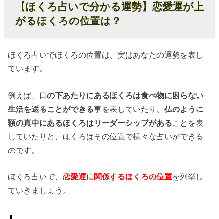
【ほくろ占いで分かる運勢】
恋愛運が上
› 【ほくろ占
がるほくろの位置は？
い】陰の恋愛
運と陽の恋愛
運とは？
ほくろ占いでほくろの位置は、実はあなたの運勢を表し
ています。
› 【ほくろ占
い】恋愛運を
例えば、口
の下あたりにあるほくろは食べ物に困らない
アップ！でも
生活を送ることができる
事を表していたり、
仏のように
ホクロがない
額の真中にあるほくろはリーダーシップがある
ことを表
人は？
していたりと、ほくろはその位置で様々な占いができる
のです。
ほくろ占いで、
恋愛運に関係するほくろの位置
を列挙し
ていきましょう。