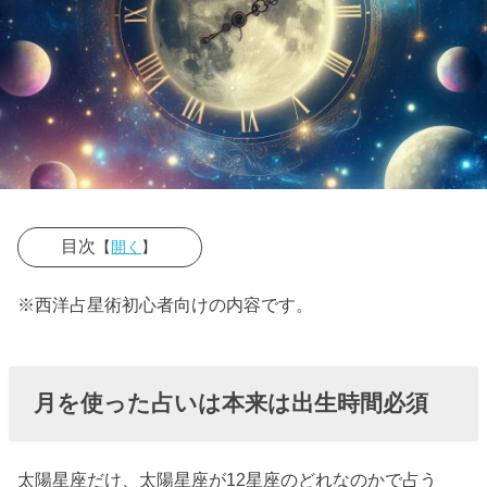
目次
【
開く
】
› 月を使った占
※西洋占星術初心者向けの内容です。
いは本来は出
生時間必須
› 月は1日12度
月を使った占いは本来は出生時間必須
近く移動する
› 月星座が移動
太陽星座だけ、太陽星座が12星座のどれなのかで占う