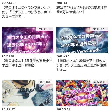
2017.1.22
2018.4.1
【辛口オネエのトランプ占い】た
2018年4月2日-4月8日の恋愛運【芦
だし「ドナルド」のほうね。ホロ
屋道顕の音魂占い】
スコープ見て…
辛口オネエ
辛口オネエ
2017.8.30
2018.4.28
【辛口オネエ】9月前半の運勢◆牡
【辛口オネエ】2018年下半期の大
羊座・獅子座・射手座
予言（2）天王星と海王星の45度を
ちょ…
占い・開運
辛口オネエ
2018.4.27
2020.3.30