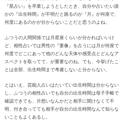
する日に生ま
『星占い』を卒業しようとしたとき、自分や占いたい誰
れた場合は出
かの『出生時間』が不明だと困るのが『月』が何座で、
生時間不明だ
何度にあるのかが分からないことだと思うのよね。
と『月星座不
ふつうの人間関係では月星座くらいが分かればいいけ
明』としてお
ど、相性占いでは男性の『妻像』を占うには月が何座で
くのが無難
何度でどこにあって他のどんな天体や感受点とどんなア
スペクトを取ってて、が重要なのね。でも、今挙げたこ
とは全部、出生時間まで考慮しないと分からない。
とはいえ、芸能人占いはたいてい出生時間は分からない
し、ふつうの相性占いでも自分の出生時間は母子手帳で
確認できても、片想いなんかだと相手に聞けなくて不
明、付き合ってても相手が自分の出生時間なんて知らな
いこともよくあるし。