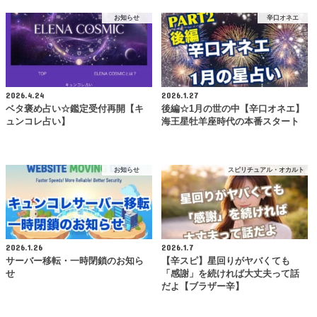
お知らせ
辛口オネエ
2026.4.24
2026.1.27
ベタ褒め占い☆鑑定受付再開【キ
後編☆1月の世の中【辛口オネエ】
ュンコレ占い】
海王星牡羊座時代の本番スタート
お知らせ
スピリチュアル・オカルト
2026.1.26
2026.1.7
サーバー移転・一時閉鎖のお知ら
【辛スピ】星回りがヤバくても
せ
「感謝」を続ければ大丈夫って話
だよ【ブラザー辛】