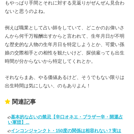
もやっぱり手間とそれに対する見返りがぜんぜん見合わ
ないと思うのよね。
例えば職業として占い師をしていて、どこかのお偉いさ
んから何千万報酬出すからと言われて、生年月日が不明
な歴史的な人物の生年月日を特定しようとか、可愛い孫
娘の交際相手との相性を観たいけど、探偵雇っても出生
時間が分からないから特定してくれとか。
それならまあ、やる価値あるけど、そうでもない限りは
出生時間は気にしない、のもありよん！
関連記事
基本的な占いの禁忌【辛口オネエ・ブラザー辛・開運占
い軍団】...
インコンジャンクト・150度の関係は相容れない？実は