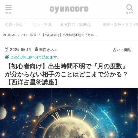
cyuncore
menu
search
恋愛・婚活
占い・開運
真実探究（陰謀論）
映画・海外ドラマ・
HOME
占い・開運
【初心者向け】出生時間不明で『月の度数』が分からない相手のことはどこまで分かる？【西洋占星術講座】
2024.06.19
辛口オネエ
占い・開運
この記事は約4分で読めます。
【初心者向け】出生時間不明で『月の度数』
が分からない相手のことはどこまで分かる？
【西洋占星術講座】