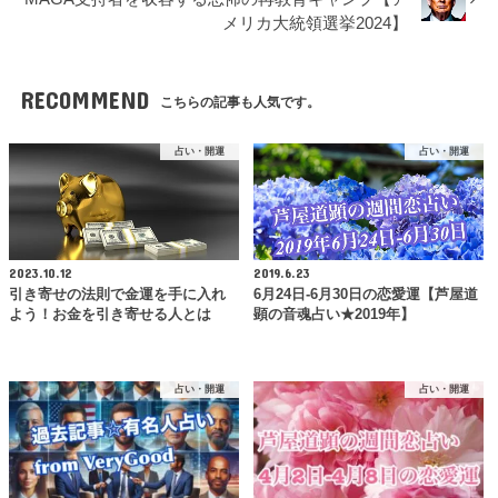
メリカ大統領選挙2024】
RECOMMEND
こちらの記事も人気です。
占い・開運
占い・開運
2023.10.12
2019.6.23
引き寄せの法則で金運を手に入れ
6月24日-6月30日の恋愛運【芦屋道
よう！お金を引き寄せる人とは
顕の音魂占い★2019年】
占い・開運
占い・開運