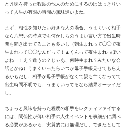
と興味を持った程度の他人のためにするのははっきりい
って人生の有限の時間の無駄遣いよね。
まず、相性を知りたい好きな人の場合、うまくいく相手
なら片想いの時点でも何かしらのうまい言い方で出生時
間を聞き出せてることも多いし（朝生まれって◯◯で夜
生まれって◯◯なんだって！▲くんって夜生まれっぽい
よねー！え？違うの？じゃあ、何時生まれ？みたいな会
話とかね）うまくいったらいつか母子手帳見せてもらえ
るかもだし、相手が母子手帳がなくて親も亡くなってて
出生時間不明でも、うまくいってるなら結果オーライだ
し。
ちょっと興味を持った程度の相手をレクティファイする
には、関係性が薄い相手の人生イベントを事細かに調べ
る必要があるから、実質的には無理だし、できたとして