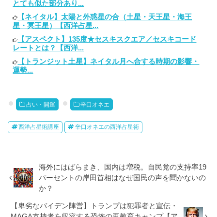
とても似た部分あり...
【ネイタル】太陽と外惑星の合（土星・天王星・海王
星・冥王星）【西洋占星...
【アスペクト】135度★セスキスクエア／セスキコード
レートとは？【西洋...
【トランジット土星】ネイタル月へ合する時期の影響・
運勢...
占い・開運
辛口オネエ
西洋占星術講座
辛口オネエの西洋占星術
海外にはばらまき、国内は増税。自民党の支持率19
パーセントの岸田首相はなぜ国民の声を聞かないの
か？
【卑劣なバイデン陣営】トランプは犯罪者と宣伝・
MAGA支持者を収容する恐怖の再教育キャンプ【ア