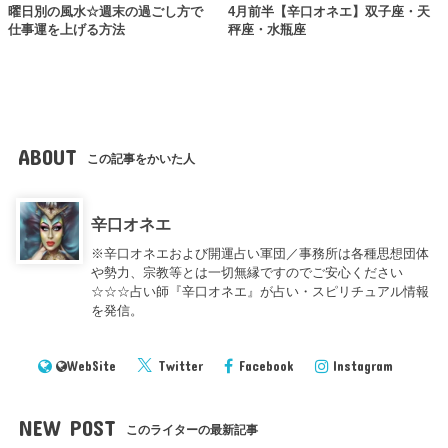
曜日別の風水☆週末の過ごし方で
4月前半【辛口オネエ】双子座・天
仕事運を上げる方法
秤座・水瓶座
ABOUT
この記事をかいた人
辛口オネエ
※辛口オネエおよび開運占い軍団／事務所は各種思想団体
や勢力、宗教等とは一切無縁ですのでご安心ください
☆☆☆占い師『辛口オネエ』が占い・スピリチュアル情報
を発信。
WebSite
Twitter
Facebook
Instagram
NEW POST
このライターの最新記事