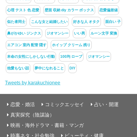
心理 テスト 色 恋愛
壁面 収納 diy カラー ボックス
恋愛偏差値
似た者同士
こんな女と結婚したい
好きな人 オタク
面白い 子
鼻がかゆい ジンクス
ジオマンシー
いい男
ルーン文字 変換
エアコン 室内 配管 隠す
ホイップ クリーム 残り
本命の女性にしかしない行動
100均 ロープ
ジオマンシー
他愛もない話
夢中になれること
DIY
Tweets by karakuchionee
恋愛・婚活
コミックエッセイ
占い・開運
真実探究（陰謀論）
映画・海外ドラマ・書籍・マンガ
時事ネタ・社会勉強
ビューティ・健康