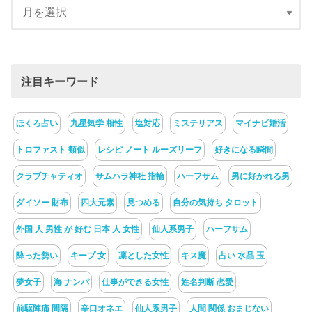
注目キーワード
ほくろ占い
九星気学 相性
塩対応
ミステリアス
マイナビ婚活
トロファスト 類似
レシピ ノート ルーズリーフ
好きになる瞬間
クラブチャティオ
サムハラ神社 指輪
ハーフサム
男に好かれる男
ダイソー 財布
四大元素
見つめる
自分の気持ち タロット
外国 人 男性 が 好む 日本 人 女性
仙人系男子
ハーフサム
酔った勢い
キープ 女
凛とした女性
キス魔
占い 水晶 玉
夢女子
海 ナンパ
仕事ができる女性
姓名判断 恋愛
前駆陣痛 間隔
辛口オネエ
仙人系男子
人間 関係 おまじない