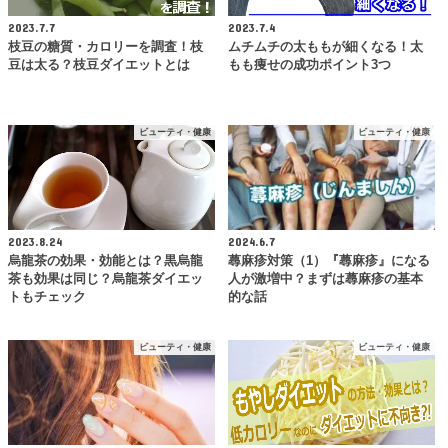
2023.7.7
2023.7.4
枝豆の糖質・カロリーを調査！枝
ムチムチの太ももが細くなる！太
豆は太る？枝豆ダイエットとは
もも痩せの成功ポイント3つ
ビューティ・健康
ビューティ・健康
2023.8.24
2024.6.7
烏龍茶の効果・効能とは？黒烏龍
蕁麻疹対策（1）『蕁麻疹』になる
茶も効果は同じ？烏龍茶ダイエッ
人が激増中？まずは蕁麻疹の基本
トもチェック
的な話
ビューティ・健康
ビューティ・健康