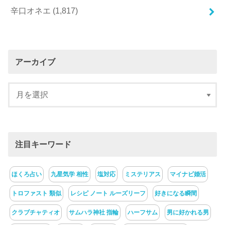
辛口オネエ
(1,817)
アーカイブ
注目キーワード
ほくろ占い
九星気学 相性
塩対応
ミステリアス
マイナビ婚活
トロファスト 類似
レシピ ノート ルーズリーフ
好きになる瞬間
クラブチャティオ
サムハラ神社 指輪
ハーフサム
男に好かれる男