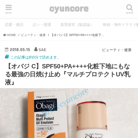
cyuncore
menu
search
恋愛・婚活
占い・開運
真実探究（陰謀論）
映画・海外ドラマ・
HOME
ビューティ・健康
【オバジ C】SPF50+PA++++化粧下地にもなる最強の日焼け止め『マルチプロテクトUV乳液』
2018.05.15
SAE
ビューティ・健康
この記事は約0分で読めます。
【オバジ C】SPF50+PA++++化粧下地にもな
る最強の日焼け止め『マルチプロテクトUV乳
液』