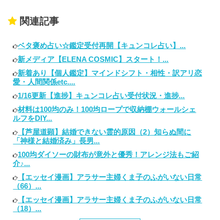
関連記事
ベタ褒め占い☆鑑定受付再開【キュンコレ占い】...
新メディア【ELENA COSMIC】スタート！...
新着あり【個人鑑定】マインドシフト・相性・訳アリ恋
愛・人間関係etc....
1/16更新【進捗】キュンコレ占い受付状況・進捗...
材料は100均のみ！100均ロープで収納棚ウォールシェ
ルフをDIY...
【芦屋道顕】結婚できない霊的原因（2）知らぬ間に
「神様と結婚済み」長男...
100均ダイソーの財布が意外と優秀！アレンジ法もご紹
介♪...
【エッセイ漫画】アラサー主婦くま子のふがいない日常
（66）...
【エッセイ漫画】アラサー主婦くま子のふがいない日常
（18）...