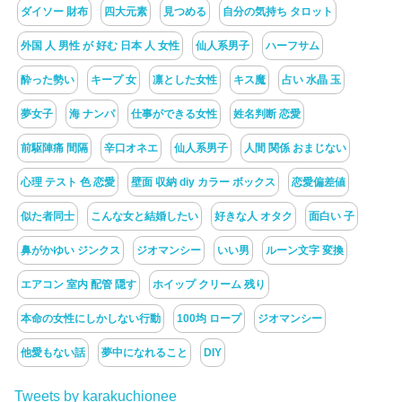
ダイソー 財布
四大元素
見つめる
自分の気持ち タロット
外国 人 男性 が 好む 日本 人 女性
仙人系男子
ハーフサム
酔った勢い
キープ 女
凛とした女性
キス魔
占い 水晶 玉
夢女子
海 ナンパ
仕事ができる女性
姓名判断 恋愛
前駆陣痛 間隔
辛口オネエ
仙人系男子
人間 関係 おまじない
心理 テスト 色 恋愛
壁面 収納 diy カラー ボックス
恋愛偏差値
似た者同士
こんな女と結婚したい
好きな人 オタク
面白い 子
鼻がかゆい ジンクス
ジオマンシー
いい男
ルーン文字 変換
エアコン 室内 配管 隠す
ホイップ クリーム 残り
本命の女性にしかしない行動
100均 ロープ
ジオマンシー
他愛もない話
夢中になれること
DIY
Tweets by karakuchionee