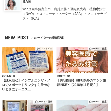
SAE
web企画事務所主宰／所持資格：登録販売者・植物療法士
（NAO）アロマコーディネーター（JAA）・クレイテラピ
スト（ICA）
NEW POST
このライターの最新記事
ライフスタイル
ビューティ・健康
2018.12.13
2018.11.22
【脱水症状】インフルエンザ・ノ
【美容医療】HIFU以外のマシン施
ロでスポーツドリンクすら飲めな
術INDEX【2018年11月現在】
いときにオーエス…
ビューティ・健康
ビューティ・健康