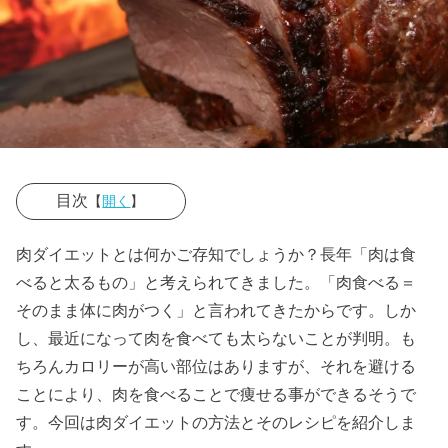
目次
【
開く
】
› 肉ダイエット
肉ダイエットとは何かご存知でしょうか？長年「肉は食
とは？
べると太るもの」と考えられてきました。「肉食べる＝
› 肉ダイエット
そのまま体に肉がつく」と言われてきたからです。しか
し、最近になって肉を食べても太らないことが判明。も
の効果って？
ちろんカロリーが高い部位はありますが、それを避ける
› 肉ダイエット
ことにより、肉を食べることで痩せる事ができるそうで
で選ぶべき肉
す。今回は肉ダイエットの方法とそのレシピを紹介しま
の種類はど