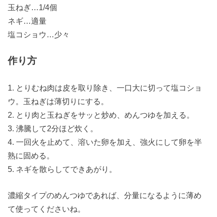
玉ねぎ…1/4個
ネギ…適量
塩コショウ…少々
作り方
1. とりむね肉は皮を取り除き、一口大に切って塩コショ
ウ。玉ねぎは薄切りにする。
2. とり肉と玉ねぎをサッと炒め、めんつゆを加える。
3. 沸騰して2分ほど炊く。
4. 一回火を止めて、溶いた卵を加え、強火にして卵を半
熟に固める。
5. ネギを散らしてできあがり。
濃縮タイプのめんつゆであれば、分量になるように薄め
て使ってくださいね。