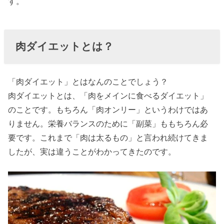
す。
れ？
› 肉ダイエット
のレシピを紹
肉ダイエットとは？
介
» 牛肉を
「肉ダイエット」とはなんのことでしょう？
使った
肉ダイエットとは、「肉をメインに食べるダイエット」
肉ダイ
のことです。もちろん「肉オンリー」というわけではあ
エット
りません。栄養バランスのために「副菜」ももちろん必
のレシ
要です。これまで「肉は太るもの」と言われ続けてきま
ピ「青
したが、実は違うことがわかってきたのです。
椒肉
絲」
» 鶏肉を
使った
肉ダイ