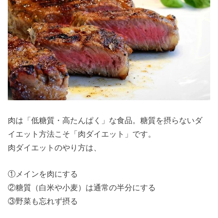
エット
のレシ
ピ「鶏
むね肉
の卵と
じ」
› 肉ダイエット
中だけどおや
肉は「低糖質・高たんぱく」な食品。糖質を摂らないダ
つが食べたい
イエット方法こそ「肉ダイエット」です。
肉ダイエットのやり方は、
時は「低GI食
品」を
①メインを肉にする
› 肉ダイエット
②糖質（白米や小麦）は通常の半分にする
に飽きてきた
③野菜も忘れず摂る
時の対策