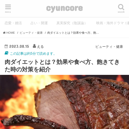
cyuncore
menu
search
恋愛・婚活
占い・開運
真実探究（陰謀論）
映画・海外ドラマ・
HOME
ビューティ・健康
肉ダイエットとは？効果や食べ方、飽きてきた時の対策を紹介
2023.08.15
える
ビューティ・健康
この記事は約5分で読めます。
肉ダイエットとは？効果や食べ方、飽きてき
た時の対策を紹介