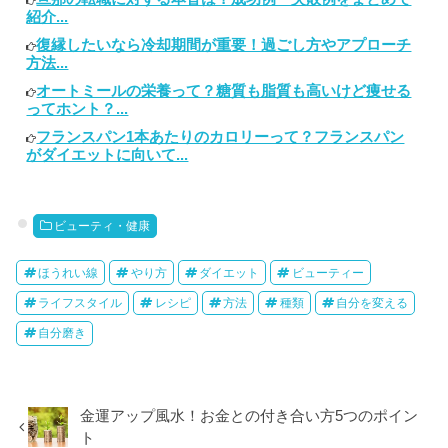
紹介...
復縁したいなら冷却期間が重要！過ごし方やアプローチ
方法...
オートミールの栄養って？糖質も脂質も高いけど痩せる
ってホント？...
フランスパン1本あたりのカロリーって？フランスパン
がダイエットに向いて...
ビューティ・健康
ほうれい線
やり方
ダイエット
ビューティー
ライフスタイル
レシピ
方法
種類
自分を変える
自分磨き
金運アップ風水！お金との付き合い方5つのポイン
ト