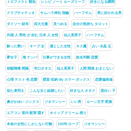
トロファスト 類似
レシピ ノート ルーズリーフ
好きになる瞬間
クラブチャティオ
サムハラ神社 指輪
ハーフサム
男に好かれる男
ダイソー 財布
四大元素
見つめる
自分の気持ち タロット
外国 人 男性 が 好む 日本 人 女性
仙人系男子
ハーフサム
酔った勢い
キープ 女
凛とした女性
キス魔
占い 水晶 玉
夢女子
海 ナンパ
仕事ができる女性
姓名判断 恋愛
前駆陣痛 間隔
辛口オネエ
仙人系男子
人間 関係 おまじない
心理 テスト 色 恋愛
壁面 収納 diy カラー ボックス
恋愛偏差値
似た者同士
こんな女と結婚したい
好きな人 オタク
面白い 子
鼻がかゆい ジンクス
ジオマンシー
いい男
ルーン文字 変換
エアコン 室内 配管 隠す
ホイップ クリーム 残り
本命の女性にしかしない行動
100均 ロープ
ジオマンシー