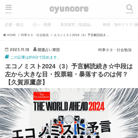
cyuncore
menu
search
恋愛・婚活
占い・開運
真実探究（陰謀論）
映画・海外ドラマ・
HOME
時事ネタ・社会勉強
エコノミスト2024（3）予言解読続き☆中段は左から大きな目・投票箱・暴落するのは何？【久賀原鷹彦】
2023.11.18
開運占い軍団
時事ネタ・社会勉強
この記事は約4分で読めます。
エコノミスト2024（3）予言解読続き☆中段は
左から大きな目・投票箱・暴落するのは何？
【久賀原鷹彦】