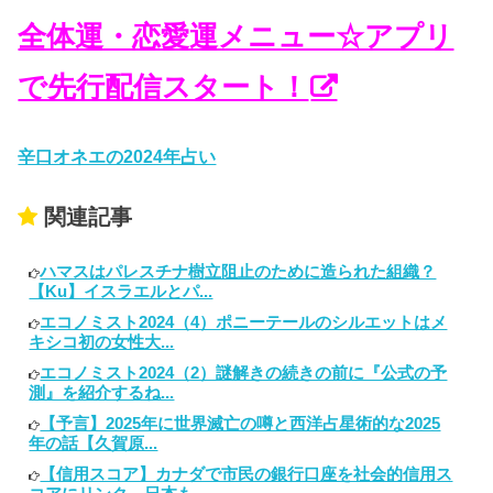
全体運・恋愛運メニュー☆アプリ
で先行配信スタート！
辛口オネエの2024年占い
関連記事
ハマスはパレスチナ樹立阻止のために造られた組織？
【Ku】イスラエルとパ...
エコノミスト2024（4）ポニーテールのシルエットはメ
キシコ初の女性大...
エコノミスト2024（2）謎解きの続きの前に『公式の予
測』を紹介するね...
【予言】2025年に世界滅亡の噂と西洋占星術的な2025
年の話【久賀原...
【信用スコア】カナダで市民の銀行口座を社会的信用ス