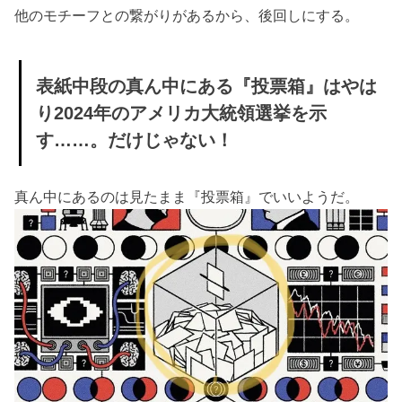
他のモチーフとの繋がりがあるから、後回しにする。
ューラ
リンク
が実用
表紙中段の真ん中にある『投票箱』はやは
化？
り2024年のアメリカ大統領選挙を示
» 大きな
す……。だけじゃない！
目は
『ビッ
真ん中にあるのは見たまま『投票箱』でいいようだ。
グブラ
ザー』
の監視
の目。
思考ま
で監視
される
こと