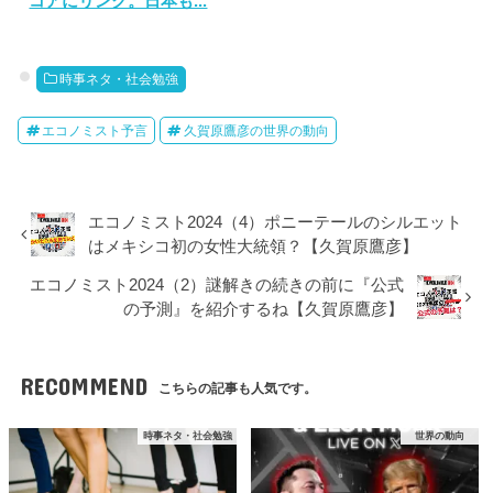
コアにリンク。日本も...
時事ネタ・社会勉強
エコノミスト予言
久賀原鷹彦の世界の動向
エコノミスト2024（4）ポニーテールのシルエット
はメキシコ初の女性大統領？【久賀原鷹彦】
エコノミスト2024（2）謎解きの続きの前に『公式
の予測』を紹介するね【久賀原鷹彦】
RECOMMEND
こちらの記事も人気です。
時事ネタ・社会勉強
世界の動向