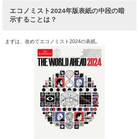
ん中に
エコノミスト2024年版表紙の中段の暗
ある
示することは？
『投票
箱』は
やはり
まずは、改めてエコノミスト2024の表紙。
2024年
のアメ
リカ大
統領選
挙を示
す……
。だけ
じゃな
い！
› 右側の右肩上