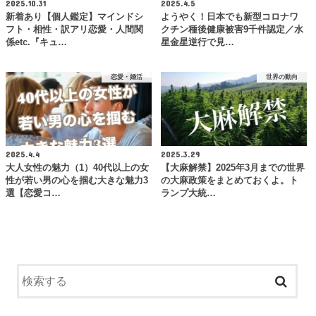
2025.10.31
2025.4.5
新着あり【個人鑑定】マインドシ
ようやく！日本でも新型コロナワ
フト・相性・訳アリ恋愛・人間関
クチン種後健康被害9千件認定／水
係etc.『キュ…
星金星逆行で見…
恋愛・婚活
世界の動向
2025.4.4
2025.3.29
大人女性の魅力（1）40代以上の女
【大麻解禁】2025年3月までの世界
性が若い男の心を掴む大きな魅力3
の大麻政策をまとめておくよ。ト
選【恋愛コ…
ランプ大統…