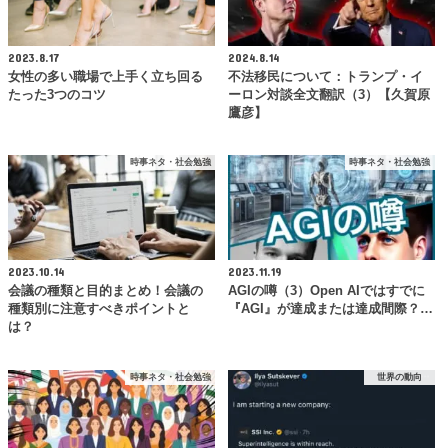
2023.8.17
2024.8.14
女性の多い職場で上手く立ち回る
不法移民について：トランプ・イ
たった3つのコツ
ーロン対談全文翻訳（3）【久賀原
鷹彦】
時事ネタ・社会勉強
時事ネタ・社会勉強
2023.10.14
2023.11.19
会議の種類と目的まとめ！会議の
AGIの噂（3）Open AIではすでに
種類別に注意すべきポイントと
『AGI』が達成または達成間際？…
は？
時事ネタ・社会勉強
世界の動向