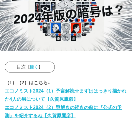
目次
【
開く
】
› エコノミスト
（1）（2）はこちら↓
2024年版表紙
エコノミスト2024（1）予言解読☆まずははっきり描かれ
の中段の暗示
た4人の男について【久賀原鷹彦】
することは？
エコノミスト2024（2）謎解きの続きの前に『公式の予
測』を紹介するね【久賀原鷹彦】
» 表紙中
段の真