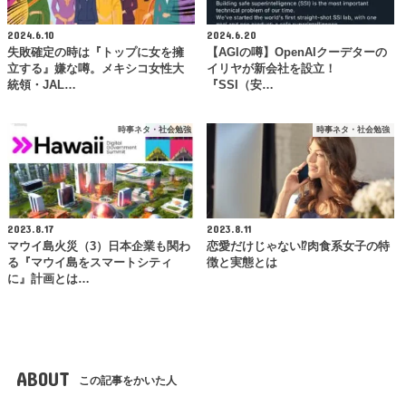
2024.6.10
2024.6.20
失敗確定の時は『トップに女を擁
【AGIの噂】OpenAIクーデターの
立する』嫌な噂。メキシコ女性大
イリヤが新会社を設立！
統領・JAL…
『SSI（安…
時事ネタ・社会勉強
時事ネタ・社会勉強
2023.8.17
2023.8.11
マウイ島火災（3）日本企業も関わ
恋愛だけじゃない⁉肉食系女子の特
る『マウイ島をスマートシティ
徴と実態とは
に』計画とは…
ABOUT
この記事をかいた人