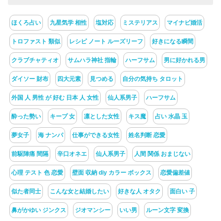
ほくろ占い
九星気学 相性
塩対応
ミステリアス
マイナビ婚活
トロファスト 類似
レシピ ノート ルーズリーフ
好きになる瞬間
クラブチャティオ
サムハラ神社 指輪
ハーフサム
男に好かれる男
ダイソー 財布
四大元素
見つめる
自分の気持ち タロット
外国 人 男性 が 好む 日本 人 女性
仙人系男子
ハーフサム
酔った勢い
キープ 女
凛とした女性
キス魔
占い 水晶 玉
夢女子
海 ナンパ
仕事ができる女性
姓名判断 恋愛
前駆陣痛 間隔
辛口オネエ
仙人系男子
人間 関係 おまじない
心理 テスト 色 恋愛
壁面 収納 diy カラー ボックス
恋愛偏差値
似た者同士
こんな女と結婚したい
好きな人 オタク
面白い 子
鼻がかゆい ジンクス
ジオマンシー
いい男
ルーン文字 変換