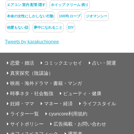
エアコン 室内 配管 隠す
ホイップ クリーム 残り
本命の女性にしかしない行動
100均 ロープ
ジオマンシー
他愛もない話
夢中になれること
DIY
Tweets by karakuchionee
恋愛・婚活
コミックエッセイ
占い・開運
真実探究（陰謀論）
映画・海外ドラマ・書籍・マンガ
時事ネタ・社会勉強
ビューティ・健康
妊婦・ママ
マネー・経済
ライフスタイル
ライター一覧
cyuncore利用規約
サイトポリシー
広告掲載・お問い合わせ
オフィスベネフィック
運営者