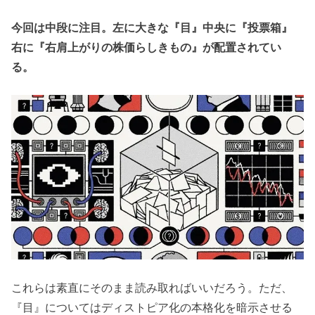
がりの株価チ
今回は中段に注目。左に大きな『目』中央に『投票箱』
ャートらしき
右に『右肩上がりの株価らしきもの』が配置されてい
ものは『株価
る。
暴落』を暗
示？
› 左の大きな目
は脳に繋がっ
ている。ニュ
ーラリンク？
完全監視・脳
ハック社会
に？
» イーロ
これらは素直にそのまま読み取ればいいだろう。ただ、
ンマス
『目』についてはディストピア化の本格化を暗示させる
クのニ