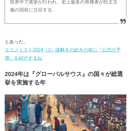
世界中で選挙が行われ、史上最多の有権者が民主主
義の現状に注目する
とあった。
エコノミスト2024（2）謎解きの続きの前に『公式の予
測』を紹介するね
2024年は『グローバルサウス』の国々が総選
挙を実施する年