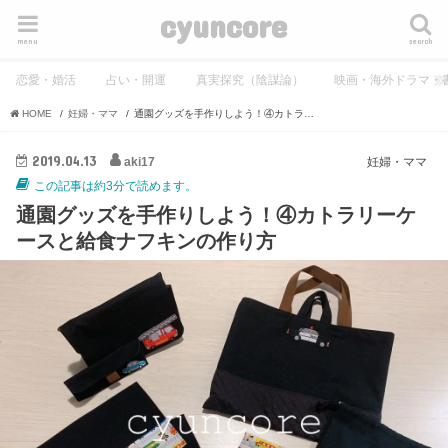
cyuncore
menu
search
恋愛・婚活
占い・開運
真実探究（陰謀論）
映画・海外ドラマ・
HOME
妊婦・ママ
通園グッズを手作りしよう！④カトラリーケースと給食ナフキンの作り方
2019.04.13
aki17
妊婦・ママ
この記事は約3分で読めます。
通園グッズを手作りしよう！④カトラリーケ
ースと給食ナフキンの作り方