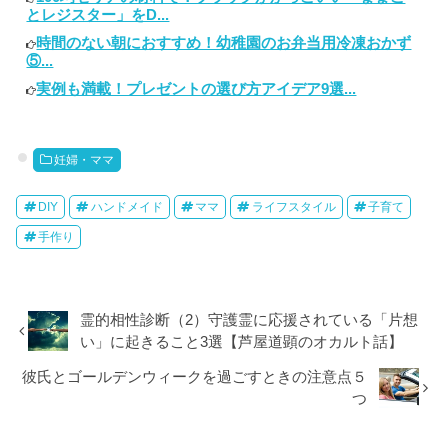
とレジスター」をD...
時間のない朝におすすめ！幼稚園のお弁当用冷凍おかず
⑤...
実例も満載！プレゼントの選び方アイデア9選...
妊婦・ママ
DIY
ハンドメイド
ママ
ライフスタイル
子育て
手作り
霊的相性診断（2）守護霊に応援されている「片想
い」に起きること3選【芦屋道顕のオカルト話】
彼氏とゴールデンウィークを過ごすときの注意点５
つ