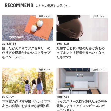
RECOMMEND
こちらの記事も人気です。
妊婦・ママ
妊婦・ママ
2018.10.25
2017.5.21
拾ったどんぐりでアクセサリーの
妊娠すると食べ物の好みが変わる
作り方☆簡単かわいいストラップ
ってホント？妊娠中食べたくなっ
をハンドメイ…
たもの5つ
妊婦・ママ
妊婦・ママ
2023.4.11
2018.7.21
ママ友の作り方が知りたい！ママ
キッズスペースDIY③押入れの中を
友との会話におすすめな話題4選
装飾しよう！アイロンビーズのガ
ーランドも♪