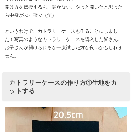
地をカットす
開け方を伝授するも、開かない。やっと開いたと思った
る
ら中身がぶっ飛ぶ（笑）
› 給食ナフキン
の作り方②柄
というわけで、カトラリーケースも作ることにしまし
布を縫い付け
た！写真のようなカトラリーケースを購入した皆さん、
る
お子さんが開けられるか一度試した方が良いかもしれま
せん。
› 給食ナフキン
の作り方③端
処理をする
カトラリーケースの作り方①生地をカ
› 給食ナフキン
ットする
の完成！
› 通園グッズが
全て完成しま
した♪