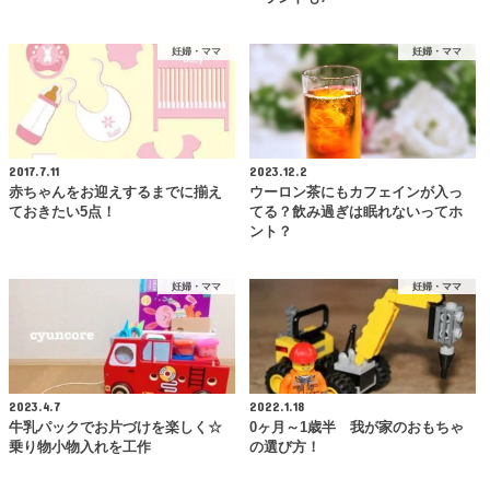
妊婦・ママ
妊婦・ママ
2017.7.11
2023.12.2
赤ちゃんをお迎えするまでに揃え
ウーロン茶にもカフェインが入っ
ておきたい5点！
てる？飲み過ぎは眠れないってホ
ント？
妊婦・ママ
妊婦・ママ
2023.4.7
2022.1.18
牛乳パックでお片づけを楽しく☆
0ヶ月～1歳半 我が家のおもちゃ
乗り物小物入れを工作
の選び方！