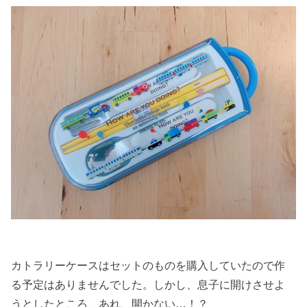
› カトラリーケ
ースの作り方
②マジックテ
ープと持ち手
を縫い付ける
› カトラリーケ
ースの作り方
③表布と裏布
を縫い合わせ
る
› カトラリーケ
ースの完成！
カトラリーケースはセットのものを購入していたので作
› 給食ナフキン
る予定はありませんでした。しかし、息子に開けさせよ
の作り方①生
うとしたところ、あれ、開かない…！？