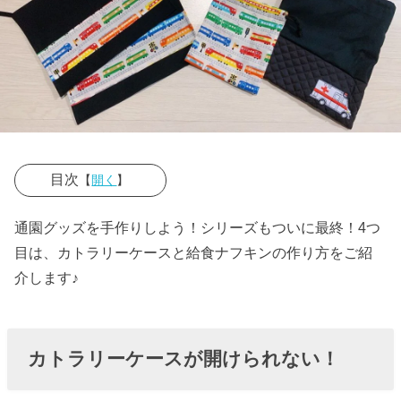
目次
【
開く
】
› カトラリーケ
通園グッズを手作りしよう！シリーズもついに最終！4つ
ースが開けら
目は、カトラリーケースと給食ナフキンの作り方をご紹
れない！
介します♪
› カトラリーケ
ースの作り方
カトラリーケースが開けられない！
①生地をカッ
トする