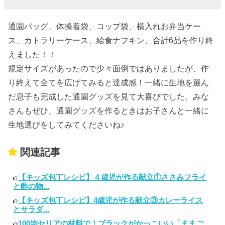
通園バッグ、体操着袋、コップ袋、横入れお弁当ケー
ス、カトラリーケース、給食ナフキン、合計6品を作り終
えました！！
規定サイズがあったので少々面倒ではありましたが、作
り終えて全てを広げてみると達成感！一緒に生地を選ん
だ息子も完成した通園グッズを見て大喜びでした。みな
さんもぜひ、通園グッズを作るときはお子さんと一緒に
生地選びをしてみてくださいね♪
関連記事
【キッズ包丁レシピ】４歳児が作る献立①ささみフライ
と酢の物...
【キッズ包丁レシピ】4歳児が作る献立③カレーライス
とサラダ...
100均セリアの材料で！ブラックがかっこいい「ままご