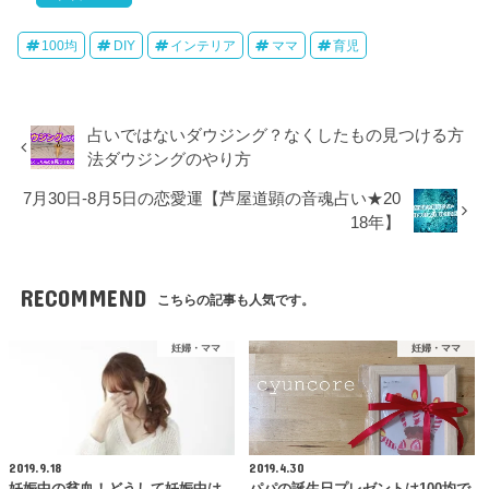
100均
DIY
インテリア
ママ
育児
占いではないダウジング？なくしたもの見つける方
法ダウジングのやり方
7月30日-8月5日の恋愛運【芦屋道顕の音魂占い★20
18年】
RECOMMEND
こちらの記事も人気です。
妊婦・ママ
妊婦・ママ
2019.9.18
2019.4.30
妊娠中の貧血！どうして妊娠中は
パパの誕生日プレゼントは100均で