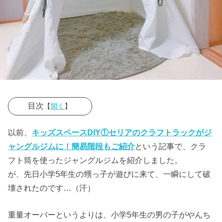
目次
【
開く
】
› ティピーテン
以前、
キッズスペースDIY①セリアのクラフトラックがジ
トDIY①クラフ
ャングルジムに！簡易階段もご紹介
という記事で、クラ
ト筒を長くす
フト筒を使ったジャングルジムを紹介しました。
る
が、先日小学5年生の甥っ子が遊びに来て、一瞬にして破
壊されたのです…（汗）
› ティピーテン
トDIY②シーツ
重量オーバーというよりは、小学5年生の男の子がやんち
をカットする