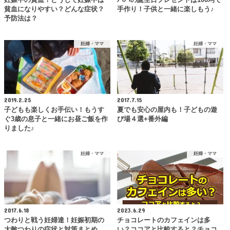
貧血になりやすい？どんな症状？
手作り！子供と一緒に楽しもう♪
予防法は？
妊婦・ママ
妊婦・ママ
2019.2.25
2017.7.15
子どもも楽しくお手伝い！もうす
夏でも安心の屋内も！子どもの遊
ぐ3歳の息子と一緒にお昼ご飯を作
び場４選+番外編
りました♪
妊婦・ママ
妊婦・ママ
2017.6.18
2023.6.29
つわりと戦う妊婦達！妊娠初期の
チョコレートのカフェインは多
大敵つわりの症状と対策まとめ
い？ココアと比較すると？チョコ