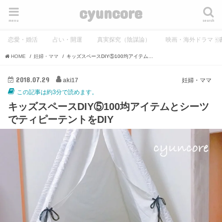
cyuncore
menu
search
恋愛・婚活
占い・開運
真実探究（陰謀論）
映画・海外ドラマ・
HOME
妊婦・ママ
キッズスペースDIY⑤100均アイテムとシーツでティピーテントをDIY
2018.07.29
aki17
妊婦・ママ
この記事は約3分で読めます。
キッズスペースDIY⑤100均アイテムとシーツ
でティピーテントをDIY