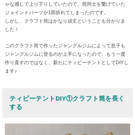
ゃな感じで上り下りしていたので、筒同士を繋げていた
› ティピーテン
ジョイントパーツが1部折れてしまったのです。
トDIY③シーツ
しかし、クラフト筒はかなり頑丈ということも分かりま
を縫い合わせ
した！
る
このクラフト筒で作ったジャングルジムによって息子も
› ティピーテン
ジャングルジムに登るのが上手になったので、もう一度
トDIY④クラフ
作り直すのではなく、新たにティピーテントとしてDIYし
ト筒とシーツ
ます♪
を組み立てる
› 100均×シーツ
で作ったティ
ティピーテントDIY①クラフト筒を長く
ピーテントが
する
完成！
› おわりに