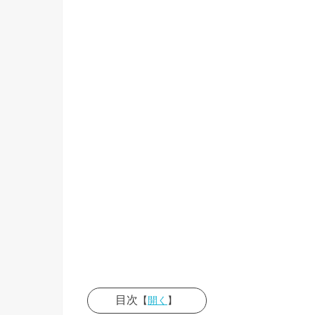
目次
【
開く
】