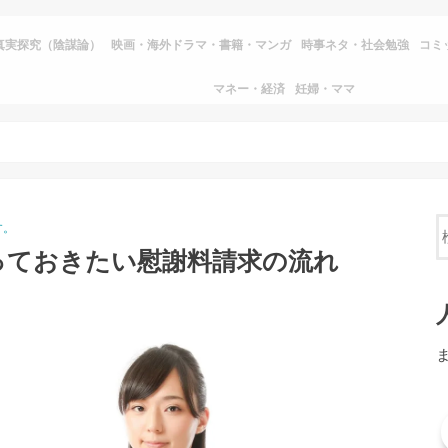
真実探究（陰謀論）
映画・海外ドラマ・書籍・マンガ
時事ネタ・社会勉強
コミ
マネー・経済
妊婦・ママ
す。
っておきたい慰謝料請求の流れ