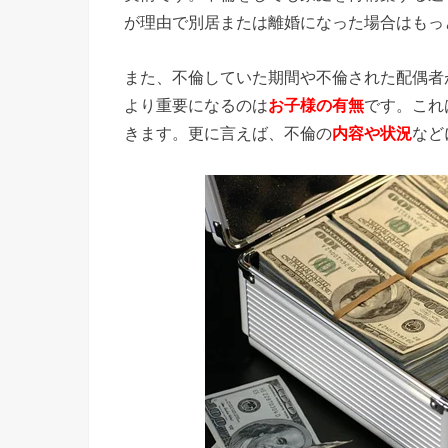
が理由で別居または離婚になった場合はもっ
› 調停を
行う場合
また、不倫していた期間や不倫された配偶者
より重要になるのは
お子様の有無
です。これ
きます。更に言えば、不倫の
内容や状況
など