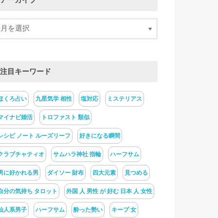
アーカイブ
注目キーワード
ほくろ占い
九星気学 相性
塩対応
ミステリアス
マイナビ婚活
トロファスト 類似
レシピ ノート ルーズリーフ
好きになる瞬間
クラブチャティオ
サムハラ神社 指輪
ハーフサム
男に好かれる男
ダイソー 財布
四大元素
見つめる
自分の気持ち タロット
外国 人 男性 が 好む 日本 人 女性
仙人系男子
ハーフサム
酔った勢い
キープ 女