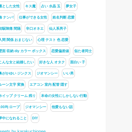
凛とした女性
キス魔
占い 水晶 玉
夢女子
海 ナンパ
仕事ができる女性
姓名判断 恋愛
前駆陣痛 間隔
辛口オネエ
仙人系男子
人間 関係 おまじない
心理 テスト 色 恋愛
壁面 収納 diy カラー ボックス
恋愛偏差値
似た者同士
こんな女と結婚したい
好きな人 オタク
面白い 子
鼻がかゆい ジンクス
ジオマンシー
いい男
ルーン文字 変換
エアコン 室内 配管 隠す
ホイップ クリーム 残り
本命の女性にしかしない行動
100均 ロープ
ジオマンシー
他愛もない話
夢中になれること
DIY
weets by karakuchionee