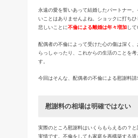
› 慰謝料
永遠の愛を誓いあって結婚したパートナー。
の相場は
いことはありませんよね。ショックに打ちひ
明確では
悲しいことに
不倫による離婚は年々増加
して
ない
› 内容証
配偶者の不倫によって受けた心の傷は深く、
明郵便に
らっしゃったり、これからの生活のことを考
て請求す
す。
る
今回はそんな、配偶者の不倫による慰謝料請
› 和解契
約書を交
わす
慰謝料の相場は明確ではない
› 公正証
書にサイ
実際のところ慰謝料はいくらもらえるの？と
ンをもら
実情です。不倫をしても家庭を再構築する道を
う