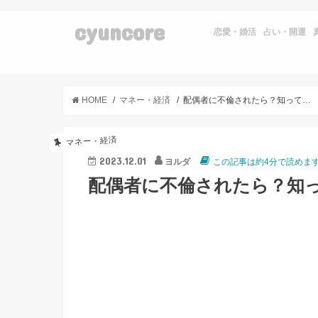
cyuncore
恋愛・婚活
占い・開運
HOME
マネー・経済
配偶者に不倫されたら？知っておきたい慰謝料請求の流れ
マネー・経済
2023.12.01
ヨルダ
この記事は約4分で読めま
配偶者に不倫されたら？知