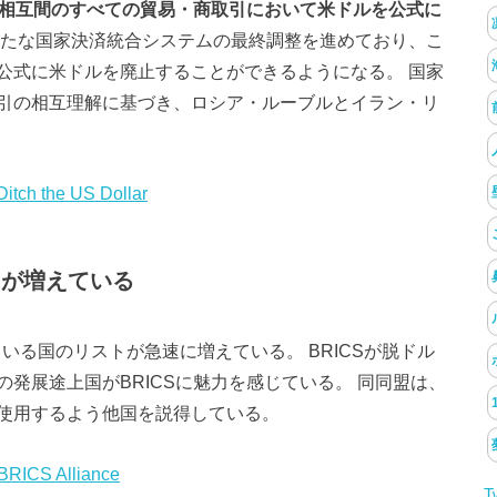
相互間のすべての貿易・商取引において米ドルを公式に
たな国家決済統合システムの最終調整を進めており、こ
公式に米ドルを廃止することができるようになる。 国家
引の相互理解に基づき、ロシア・ルーブルとイラン・リ
Ditch the US Dollar
国が増えている
ている国のリストが急速に増えている。 BRICSが脱ドル
発展途上国がBRICSに魅力を感じている。 同同盟は、
使用するよう他国を説得している。
 BRICS Alliance
T