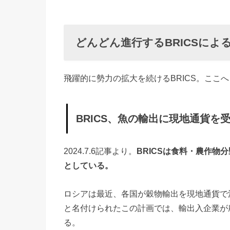
による
『ドル支
配からの
どんどん進行するBRICSに
脱却』作
戦
飛躍的に勢力の拡大を続けるBRICS。ここ
»
B
RI
BRICS、魚の輸出に現地通貨を
C
S
2024.7.6記事より。
BRICSは食料・農作
、
としている。
魚
の
ロシアは最近、各国が穀物輸出を現地通貨で
輸
と名付けられたこの計画では、輸出入企業が
出
る。