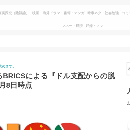
真実探究（陰謀論）
映画・海外ドラマ・書籍・マンガ
時事ネタ・社会勉強
コミ
マネー・経済
妊婦・ママ
読めます。
るBRICSによる『ドル支配からの脱
7月8日時点