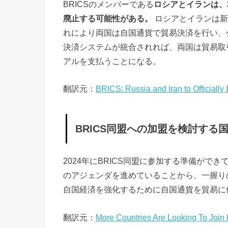
BRICSのメンバーである
ロシアとイランは、
除
廃止する可能性がある。
ロシアとイランは新
外
れにより両国は自国通貨で貿易決済を行い、
へ
決済システムが統合されれば、両国は貿易取
»
アルを支払うことになる。
B
RI
翻訳元：
BRICS: Russia and Iran to Officially 
C
S
BRICS同盟への加盟を検討する
：
ロ
2024年にBRICS同盟に参加する準備ができ
シ
のアジェンダを進めていることから、一握りの
ア
自国経済を強化するために自国通貨を貿易に
と
イ
翻訳元：
More Countries Are Looking To Join
ラ