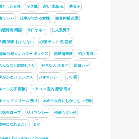
凛とした女性
キス魔
占い 水晶 玉
夢女子
海 ナンパ
仕事ができる女性
姓名判断 恋愛
前駆陣痛 間隔
辛口オネエ
仙人系男子
人間 関係 おまじない
心理 テスト 色 恋愛
壁面 収納 diy カラー ボックス
恋愛偏差値
似た者同士
こんな女と結婚したい
好きな人 オタク
面白い 子
鼻がかゆい ジンクス
ジオマンシー
いい男
ルーン文字 変換
エアコン 室内 配管 隠す
ホイップ クリーム 残り
本命の女性にしかしない行動
100均 ロープ
ジオマンシー
他愛もない話
夢中になれること
DIY
weets by karakuchionee