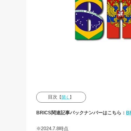
目次
【
開く
】
› どんど
BRICS関連記事バックナンバーはこちら：
B
ん進行す
るBRICS
※2024.7.8時点