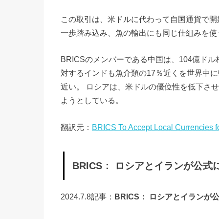
に
この取引は、米ドルに代わって自国通貨で開始
現
一歩踏み込み、魚の輸出にも同じ仕組みを使
地
通
BRICSのメンバーである中国は、104億
貨
対するインドも魚介類の17％近くを世界中に
を
近い。 ロシアは、米ドルの優位性を低下させ
受
ようとしている。
け
入
翻訳元：
BRICS To Accept Local Currencies fo
れ
、
BRICS： ロシアとイランが公
米
ド
2024.7.8記事：
BRICS： ロシアとイラン
ル
を