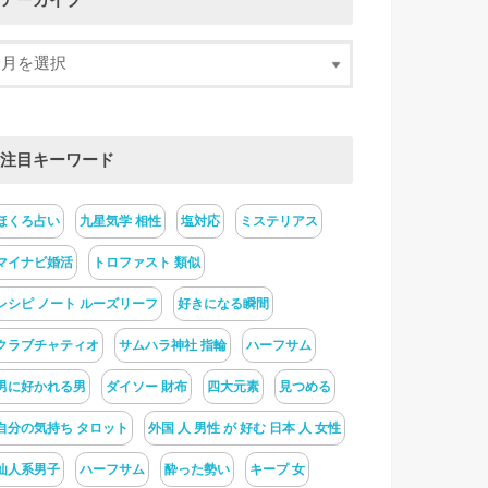
アーカイブ
注目キーワード
ほくろ占い
九星気学 相性
塩対応
ミステリアス
マイナビ婚活
トロファスト 類似
レシピ ノート ルーズリーフ
好きになる瞬間
クラブチャティオ
サムハラ神社 指輪
ハーフサム
男に好かれる男
ダイソー 財布
四大元素
見つめる
自分の気持ち タロット
外国 人 男性 が 好む 日本 人 女性
仙人系男子
ハーフサム
酔った勢い
キープ 女