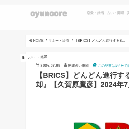
cyuncore
恋愛・婚活
占い・開運
HOME
マネー・経済
【BRICS】どんどん進行するBRICSによる『ドル支配からの脱却』【久賀原鷹彦】2024年7月8日時点
マネー・経済
2024.07.08
開運占い軍団
この記事は約4分で
【BRICS】どんどん進行す
却』【久賀原鷹彦】2024年