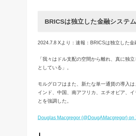
ン
が
BRICSは独立した金融システ
公
式
2024.7.8 Xより：速報：BRICSは独立
に
米
「我々はドル支配の空間から離れ、真に独立
ド
としている」。
ル
を
モルグロフはまた、新たな単一通貨の導入は
捨
インド、中国、南アフリカ、エチオピア、イラ
て
とを強調した。
る
»
Douglas Macgregor (@DougAMacgregor) on
B
RI