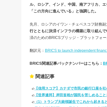
が
ル、ロシア、インド、中国、南アフリカ、エ
増
「この方向に進んでいる」と強調した。
え
て
先月、ロシアのイワン・チェベスコフ財務副
い
行とともに決済インフラの構築に取り組んで
る
済のためのBRICSブリッジ・プラットフォ
› BRICS
翻訳元：
BRICS to launch independent finan
は独立し
た金融シ
BRICS関連記事バックナンバーはこちら：
B
ステムを
立ち上げ
関連記事
る
»
【信用スコア】カナダで市民の銀行口座を社会
【世界連邦】岸田首相が国民を苦しめることし
B
（1）トランプ大統領誕生でこれから起きると
RI