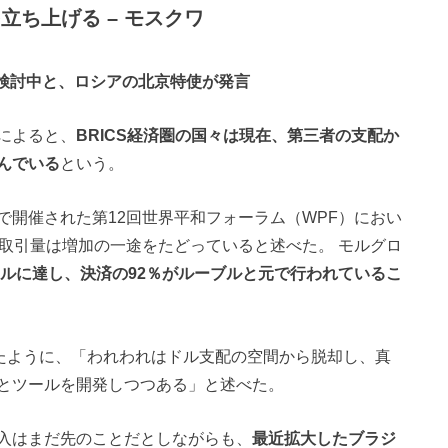
立ち上げる – モスクワ
検討中と、ロシアの北京特使が発言
によると、
BRICS経済圏の国々は現在、第三者の支配か
んでいる
という。
で開催された第12回世界平和フォーラム（WPF）におい
る取引量は増加の一途をたどっていると述べた。 モルグロ
ドルに達し、決済の92％がルーブルと元で行われているこ
したように、「われわれはドル支配の空間から脱却し、真
とツールを開発しつつある」と述べた。
入はまだ先のことだとしながらも、
最近拡大したブラジ