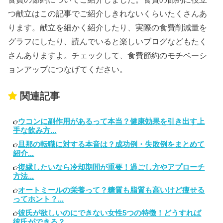
つ献立はこの記事でご紹介しきれないくらいたくさんあ
ります。献立を細かく紹介したり、実際の食費削減量を
グラフにしたり、読んでいると楽しいブログなどもたく
さんありますよ。チェックして、食費節約のモチベーシ
ョンアップにつなげてください。
関連記事
ウコンに副作用があるって本当？健康効果を引き出す上
手な飲み方...
旦那の転職に対する本音は？成功例・失敗例をまとめて
紹介...
復縁したいなら冷却期間が重要！過ごし方やアプローチ
方法...
オートミールの栄養って？糖質も脂質も高いけど痩せる
ってホント？...
彼氏が欲しいのにできない女性5つの特徴！どうすれば
彼氏ができる？...