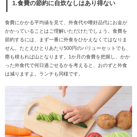
1.食費の節約に自炊なしはあり得ない
らしの
食費節
食費にかかる平均値を見て、外食代や嗜好品代にお金が
約術
かかっていることはご理解いただけたでしょう。食費を
» 夫婦ふ
節約するには、まず一番に外食をひかえなくてはなりま
たりの
せん。たとえひとりあたり500円のバリューセットでも、
食費節
塵も積もれば山となります。1か月の食費を把握し、かか
約術
った外食代で何日過ごせるかを考えると、おのずと外食
は減りますよ。ランチも同様です。
» 5人家
族の食
費節約
術
› 食費節約にお
すすめ献立
は？1週間の献