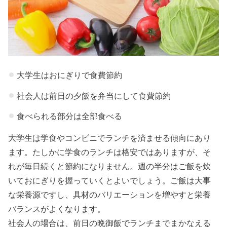
立
» 食費節
約はレ
シピを
工夫！
大学生はおにぎりで食費節約
節約し
社会人は前日の夕飯を弁当にして食費節約
すぎに
注意！
食べられる部分は全部食べる
› 最後に
大学生は学食やコンビニでランチを済ませる傾向にあり
ます。たしかに学食のランチは格安ではありますが、そ
れが毎日続くと節約になりません。週の半分はご飯を炊
いておにぎりを握っていくとよいでしょう。ご飯は大事
な栄養源ですし、具材のバリエーションを増やすと栄養
バランスがよくなります。
社会人の場合は、前日の晩御飯でランチまでまかなえる