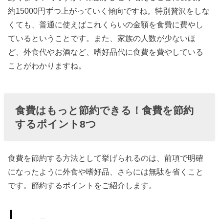
を節約
約15000円ずつ上がっていく傾向ですね。特別贅沢をしな
したい
くても、普通に使えばこれくらいの金額を食費に費やし
ならコ
ているということです。また、家族の人数が少ないほ
ンビニ
ど、外食代やお酒など、嗜好品代に食費を費やしている
へ行か
ことがわかりますね。
ない
» 8.飲み
食費はもっと節約できる！食費を節約
物はマ
するポイント8つ
イボト
ル
› 一人暮らしか
食費を節約する方法として挙げられるのは、前項で明確
ら5人家族ま
になったように外食や嗜好品、さらには無駄を省くこと
で！世帯別食
です。節約するポイントをご紹介します。
費の節約
» 一人暮