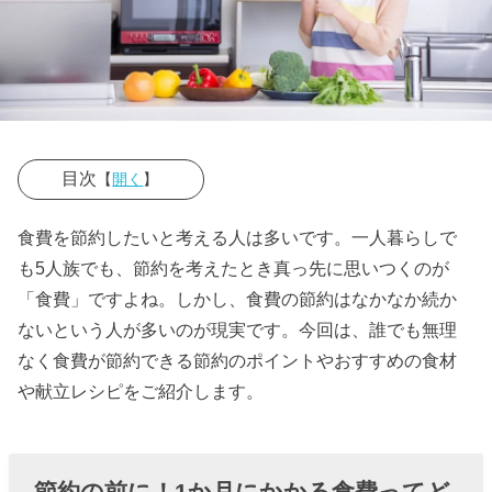
目次
【
開く
】
› 節約の前に！
食費を節約したいと考える人は多いです。一人暮らしで
1か月にかかる
も5人族でも、節約を考えたとき真っ先に思いつくのが
食費ってどれ
「食費」ですよね。しかし、食費の節約はなかなか続か
くらい？
ないという人が多いのが現実です。今回は、誰でも無理
なく食費が節約できる節約のポイントやおすすめの食材
» 節約し
や献立レシピをご紹介します。
ないと
いく
ら？一
節約の前に！1か月にかかる食費ってど