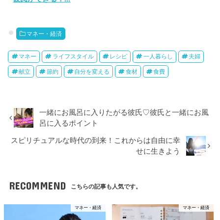
マネー・経済
マネー
ライフスタイル
レシピ
一人暮らし
夫婦
献立
節約
自分を変える
食材
食費
一緒にお風呂に入りたがる彼氏♡彼氏と一緒にお風
呂に入るポイント
スピリチュアルな時代の到来！これからは自由に幸
せに生きよう
RECOMMEND
こちらの記事も人気です。
マネー・経済
マネー・経済