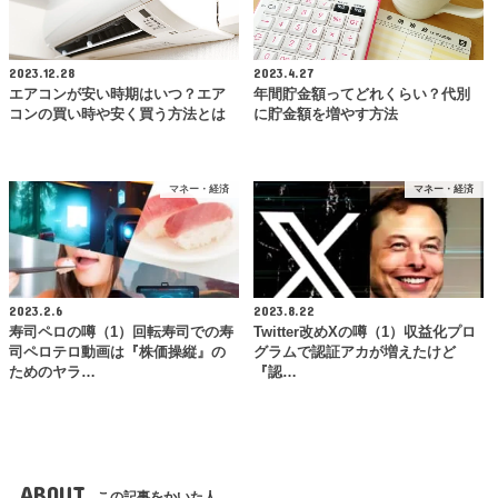
2023.12.28
2023.4.27
エアコンが安い時期はいつ？エア
年間貯金額ってどれくらい？代別
コンの買い時や安く買う方法とは
に貯金額を増やす方法
マネー・経済
マネー・経済
2023.2.6
2023.8.22
寿司ペロの噂（1）回転寿司での寿
Twitter改めXの噂（1）収益化プロ
司ペロテロ動画は『株価操縦』の
グラムで認証アカが増えたけど
ためのヤラ…
『認…
ABOUT
この記事をかいた人