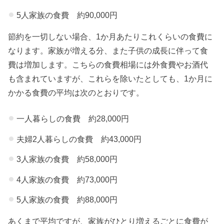
れない
5人家族の食費 約90,000円
» 5.食費
節約を一切しない場合、1か月あたりこれくらいの食費に
を節約
なります。家族が増える分、また子供の成長に伴って食
しやす
費は増加します。こちらの食費相場には外食費やお酒代
い食
も含まれていますが、これらを除いたとしても、1か月に
材・レ
かかる食費の平均は次のとおりです。
シピ
一人暮らしの食費 約28,000円
» 6.大家
族の食
夫婦2人暮らしの食費 約43,000円
費節約
3人家族の食費 約58,000円
はかさ
4人家族の食費 約73,000円
増し食
材で
5人家族の食費 約88,000円
» 7.食費
あくまで平均ですが、家族がひとり増えるごとに食費が