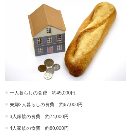
を節約
したい
ならま
とめ買
い
» 3.冷蔵
庫の在
庫把握
は食費
節約の
一人暮らしの食費 約45,000円
基本
» 4.割引
夫婦2人暮らしの食費 約67,000円
や特売
3人家族の食費 約74,000円
品には
4人家族の食費 約80,000円
惑わさ