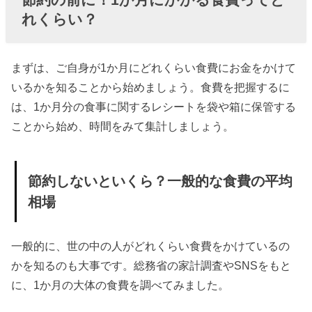
般的な
れくらい？
食費の
平均相
場
まずは、ご自身が1か月にどれくらい食費にお金をかけて
いるかを知ることから始めましょう。食費を把握するに
› 食費はもっと
は、1か月分の食事に関するレシートを袋や箱に保管する
節約できる！
ことから始め、時間をみて集計しましょう。
食費を節約す
るポイント8つ
» 1.食費
節約しないといくら？一般的な食費の平均
の節約
相場
に自炊
なしは
一般的に、世の中の人がどれくらい食費をかけているの
あり得
かを知るのも大事です。総務省の家計調査やSNSをもと
ない
に、1か月の大体の食費を調べてみました。
» 2.食費