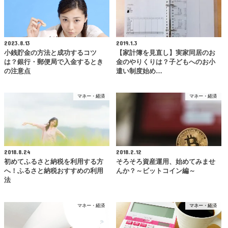
2023.8.13
2019.1.3
小銭貯金の方法と成功するコツ
【家計簿を見直し】実家同居のお
は？銀行・郵便局で入金するとき
金のやりくりは？子どもへのお小
の注意点
遣い制度始め…
マネー・経済
マネー・経済
2018.8.24
2018.2.12
初めてふるさと納税を利用する方
そろそろ資産運用、始めてみませ
へ！ふるさと納税おすすめの利用
んか？～ビットコイン編～
法
マネー・経済
マネー・経済