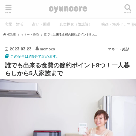
cyuncore
menu
search
恋愛・婚活
占い・開運
真実探究（陰謀論）
映画・海外ドラマ・
HOME
マネー・経済
誰でも出来る食費の節約ポイント8つ！一人暮らしから5人家族まで
2023.03.23
momoko
マネー・経済
この記事は約9分で読めます。
誰でも出来る食費の節約ポイント8つ！一人暮
らしから5人家族まで