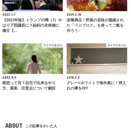
2023.1.7
2019.2.10
【2023年版】トランプの噂（3）や
栄養満点！野菜の旨味が凝縮され
はり下院議長に？紛糾の末候補に
た「ベジブロス」を使ってご飯を
擁立【…
作ろう♪
ライフスタイル
ライフスタイル
2023.8.9
2018.3.2
瞑想って何？自宅で出来るやり
グレー×ホワイトで海外風に！押入
方、服装、注意点について解説
れの襖をDIY
ABOUT
この記事をかいた人