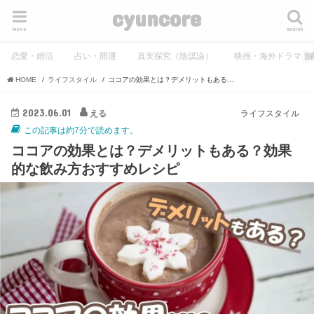
cyuncore
menu
search
恋愛・婚活
占い・開運
真実探究（陰謀論）
映画・海外ドラマ・
HOME
ライフスタイル
ココアの効果とは？デメリットもある？効果的な飲み方おすすめレシピ
2023.06.01
える
ライフスタイル
この記事は約7分で読めます。
ココアの効果とは？デメリットもある？効果
的な飲み方おすすめレシピ