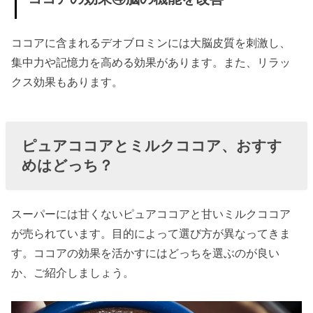
ャイ風
ココア
ココアに含まれるデオブロミンには大脳皮質を刺激し、
» ココア
集中力や記憶力を高める効果があります。また、リラッ
におす
クス効果もあります。
すめの
トッピ
ング
ピュアココアとミルクココア、おすす
めはどっち？
› ココアにもデ
メリットがあ
る？
スーパーには甘くないピュアココアと甘いミルクココア
» ココア
が売られています。目的によって選び方が異なってきま
のデメ
す。ココアの効果を活かすにはどっちを選ぶのが良い
か、ご紹介しましょう。
リット
①太る