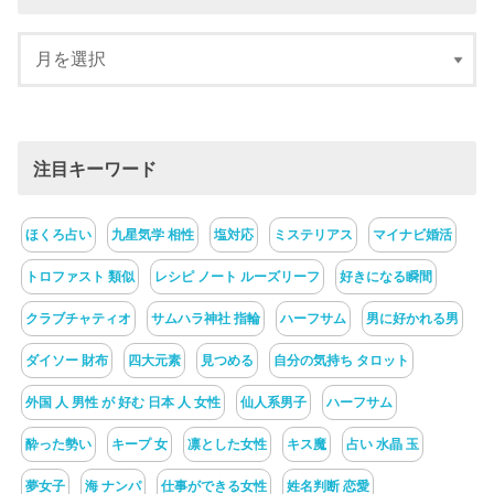
注目キーワード
ほくろ占い
九星気学 相性
塩対応
ミステリアス
マイナビ婚活
トロファスト 類似
レシピ ノート ルーズリーフ
好きになる瞬間
クラブチャティオ
サムハラ神社 指輪
ハーフサム
男に好かれる男
ダイソー 財布
四大元素
見つめる
自分の気持ち タロット
外国 人 男性 が 好む 日本 人 女性
仙人系男子
ハーフサム
酔った勢い
キープ 女
凛とした女性
キス魔
占い 水晶 玉
夢女子
海 ナンパ
仕事ができる女性
姓名判断 恋愛