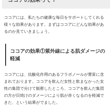
の軽減
» ココア
の効果
ココアには、私たちの健康な毎日をサポートしてくれる
②血流
様々な効果があります。まずはココアにどんな効果があ
るのか見ていきましょう。
促進、
冷えや
むくみ
ココアの効果①紫外線による肌ダメージの
を解消
軽減
» ココア
の効果
ココアには、抗酸化作用のあるフラボノールが豊富に含
③肥満
まれております。ココアを飲んだ女性と飲まなかった女
の抑制
性の集団で分けて観察したところ、ココアを飲んだ集団
» ココア
の方が日焼けのダメージにより肌が赤くなるのを軽減で
の効果
きた、という結果がでました。
④脳の