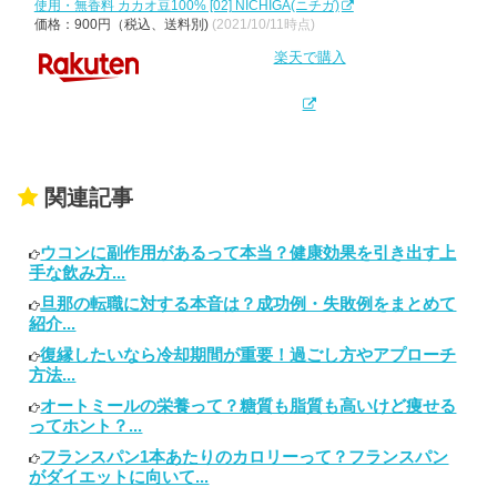
使用・無香料 カカオ豆100% [02] NICHIGA(ニチガ)
価格：900円（税込、送料別)
(2021/10/11時点)
楽天で購入
関連記事
ウコンに副作用があるって本当？健康効果を引き出す上
手な飲み方...
旦那の転職に対する本音は？成功例・失敗例をまとめて
紹介...
復縁したいなら冷却期間が重要！過ごし方やアプローチ
方法...
オートミールの栄養って？糖質も脂質も高いけど痩せる
ってホント？...
フランスパン1本あたりのカロリーって？フランスパン
がダイエットに向いて...