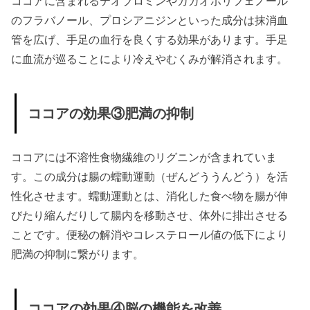
ココアに含まれるテオブロミンやカカオポリフェノール
は？
のフラバノール、プロシアニジンといった成分は抹消血
› ココアのおす
管を広げ、手足の血行を良くする効果があります。手足
すめ！効果的
に血流が巡ることにより冷えやむくみが解消されます。
な飲み方レシ
ピ
ココアの効果③肥満の抑制
» 効果的
な飲み
方レシ
ココアには不溶性食物繊維のリグニンが含まれていま
ピ①豆
す。この成分は腸の蠕動運動（ぜんどううんどう）を活
性化させます。蠕動運動とは、消化した食べ物を腸が伸
乳ココ
びたり縮んだりして腸内を移動させ、体外に排出させる
ア
ことです。便秘の解消やコレステロール値の低下により
» 効果的
肥満の抑制に繋がります。
な飲み
方レシ
ピ②チ
ココアの効果④脳の機能を改善