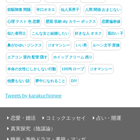
前駆陣痛 間隔
辛口オネエ
仙人系男子
人間 関係 おまじない
心理 テスト 色 恋愛
壁面 収納 diy カラー ボックス
恋愛偏差値
似た者同士
こんな女と結婚したい
好きな人 オタク
面白い 子
鼻がかゆい ジンクス
ジオマンシー
いい男
ルーン文字 変換
エアコン 室内 配管 隠す
ホイップ クリーム 残り
本命の女性にしかしない行動
100均 ロープ
ジオマンシー
他愛もない話
夢中になれること
DIY
Tweets by karakuchionee
恋愛・婚活
コミックエッセイ
占い・開運
真実探究（陰謀論）
映画・海外ドラマ・書籍・マンガ