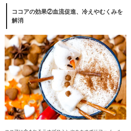
機能を
ココアの効果②血流促進、冷えやむくみを
改善
解消
› ピュアココア
とミルクココ
ア、おすすめ
はどっち？
» ピュア
ココア
とは
» ミルク
ココア
とは
› ココアの効果
的な飲み方と