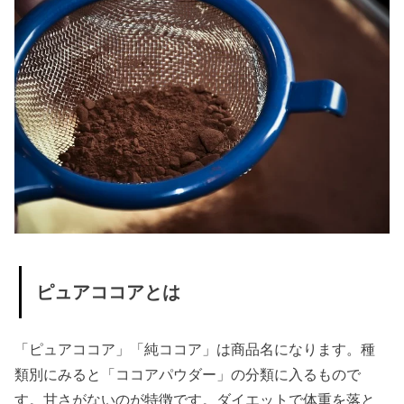
» ココア
のデメ
リット
②下痢
» ココア
のデメ
リット
③頭痛
» ココア
のデメ
リット
ピュアココアとは
④気持
ち悪く
「ピュアココア」「純ココア」は商品名になります。種
なる
類別にみると「ココアパウダー」の分類に入るもので
› 最後に
す。甘さがないのが特徴です。ダイエットで体重を落と