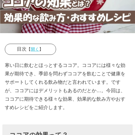
目次
【
開く
】
› ココアの効果
寒い日に飲むとほっとするココア。ココアには様々な効
って？
果が期待でき、季節を問わずココアを飲むことで健康を
» ココア
サポートしてくれる飲み物だと言われています。です
が、ココアにはデメリットもあるのだとか…。今回は、
の効果
ココアに期待できる様々な効果、効果的な飲み方やおす
①紫外
すめレシピをご紹介します。
線によ
る肌ダ
メージ
ココアの効果って？