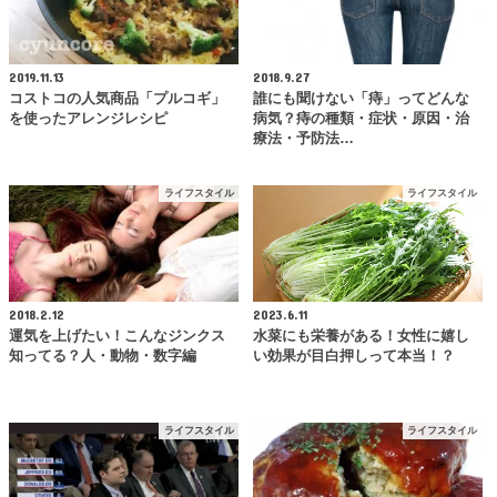
2019.11.13
2018.9.27
コストコの人気商品「プルコギ」
誰にも聞けない「痔」ってどんな
を使ったアレンジレシピ
病気？痔の種類・症状・原因・治
療法・予防法…
ライフスタイル
ライフスタイル
2018.2.12
2023.6.11
運気を上げたい！こんなジンクス
水菜にも栄養がある！女性に嬉し
知ってる？人・動物・数字編
い効果が目白押しって本当！？
ライフスタイル
ライフスタイル