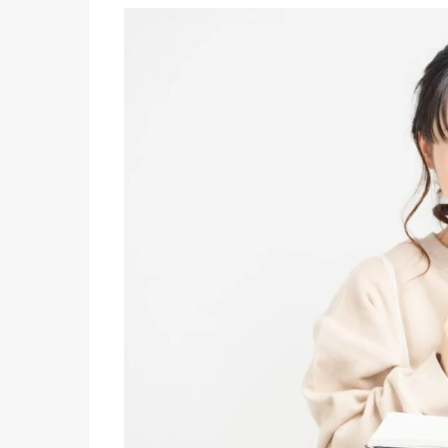
› 手帳に
書くこと
アイデア
⑥買い物
リスト
› 手帳に
書くこと
アイデア
⑦簡単家
計簿
› 手帳に
書くこと
アイデア
⑧贈答品