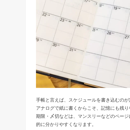
書
く
内
容
を
決
め
る
»
２
）
書
手帳と言えば、スケジュールを書き込むのが
く
アナログで紙に書くからこそ、記憶にも残り
期限・〆切などは、マンスリーなどのページ
時
的に分かりやすくなります。
間