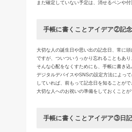
まだ確定していない予定は、消せるペンや付
を
決
め
手帳に書くことアイデア②記
る
› 手帳に
書くこと
大切な人の誕生日や思い出の記念日、常に頭
アイデア
ですが、ついついうっかり忘れることもあり
そんな心配をなくすためにも、手帳に書き込
④体調管
デジタルデバイスやSNSの設定方法によっ
理
していれば、前もって記念日を知ることがで
› 手帳に
大切な人へのお祝いの準備をしておくことが
書くこと
アイデア
⑤TO
手帳に書くことアイデア③日
DOリス
ト