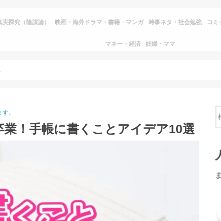
真実探究（陰謀論）
映画・海外ドラマ・書籍・マンガ
時事ネタ・社会勉強
コミ
マネー・経済
妊婦・ママ
ア10選
ます。
業！手帳に書くことアイデア10選