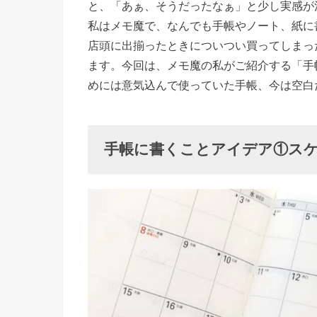
と、「あぁ、そうだったなぁ」と少し実感が
アイデア
私はメモ魔で、なんでも手帳やノート、紙に
①スケジ
店頭に出揃ったときについつい買ってしまっ
ュール
ます。今回は、メモ魔の私がご紹介する「手
› 手帳に
めには意気込んで使っていた手帳、今は空白
書くこと
アイデア
②記念日
手帳に書くことアイデア①ス
› 手帳に
書くこと
アイデア
③日記
»
１
）