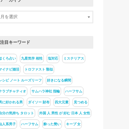
アーカイブ
注目キーワード
ほくろ占い
九星気学 相性
塩対応
ミステリアス
マイナビ婚活
トロファスト 類似
レシピ ノート ルーズリーフ
好きになる瞬間
クラブチャティオ
サムハラ神社 指輪
ハーフサム
男に好かれる男
ダイソー 財布
四大元素
見つめる
自分の気持ち タロット
外国 人 男性 が 好む 日本 人 女性
仙人系男子
ハーフサム
酔った勢い
キープ 女