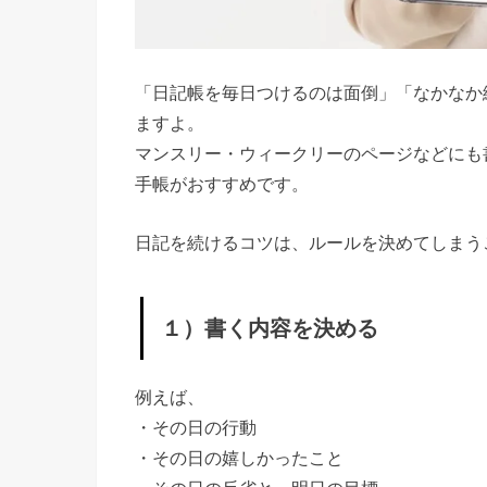
の記録
› 手帳に
書くこと
「日記帳を毎日つけるのは面倒」「なかなか
アイデア
ますよ。
⑨断捨離
マンスリー・ウィークリーのページなどにも
記録
手帳がおすすめです。
› 手帳に
日記を続けるコツは、ルールを決めてしまう
書くこと
アイデア
⑩読書記
１）書く内容を決める
録
› 最後に
例えば、
»
・その日の行動
◎
・その日の嬉しかったこと
可