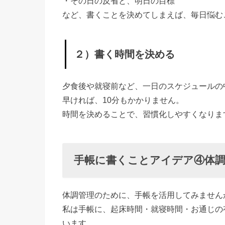
・その日の反省と、明日の目標
愛
など、書くことを決めてしまえば、毎日悩む
い
文
２）書く時間を決める
房
具
夕食後や就寝前など、一日のスケジュールの
を
早ければ、10分もかかりません。
活
時間を決めることで、習慣化しやすくなりま
用
す
る
手帳に書くことアイデア④体調
»
◎
体調管理のために、手帳を活用してみません
書
私は手帳に、起床時間・就寝時間・お通じの
く
います。