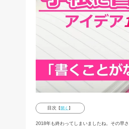
目次
【
開く
】
› 手帳に
2018年も終わってしまいましたね。その早
書くこと