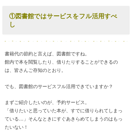
持参する
› ④ネットは事
①図書館ではサービスをフル活用すべ
前に中身の確
し
認・送料の確
認
› ⑤フリマアプ
書籍代の節約と言えば、図書館ですね。
リ「メルカ
館内で本を閲覧したり、借りたりすることができるの
リ」でも本が
は、皆さんご存知のとおり。
買える
でも、図書館のサービスフル活用できていますか？
まずご紹介したいのが、予約サービス。
「借りたいと思っていた本が、すでに借りられてしまっ
ている…」そんなときにすぐあきらめてしまうのはもっ
たいない！