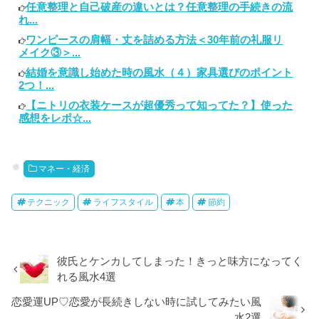
任意整理と自己破産の違いとは？任意整理の手続きの流
れ...
ワンピースの肩幅・丈を詰める方法＜30年前の礼服リ
メイク③＞...
結婚を意識し始めた時の風水（４）家具選びのポイント
2つ！...
【ニトリの衣装ケースが超優秀って知ってた？】使った
感想をレポ☆...
マネー・経済
テクニック
ライフスタイル
本
節約
彼氏とケンカしてしまった！きっと味方になってく
れる風水4選
恋愛運UP♡恋愛が長続きしない時に試してみたい風
水2選