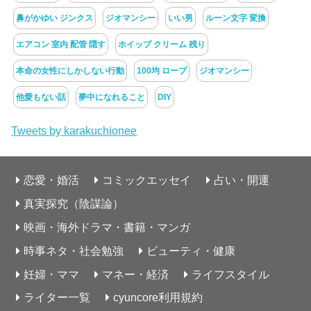
鼻がかゆい ジンクス
ジオマンシー
いい男
ルーン文字 変換
エアコン 室内 配管 隠す
ホイップ クリーム 残り
本命の女性にしかしない行動
100均 ロープ
ジオマンシー
他愛もない話
夢中になれること
DIY
Tweets by karakuchionee
恋愛・婚活
コミックエッセイ
占い・開運
真実探究（陰謀論）
映画・海外ドラマ・書籍・マンガ
時事ネタ・社会勉強
ビューティ・健康
妊婦・ママ
マネー・経済
ライフスタイル
ライター一覧
cyuncore利用規約