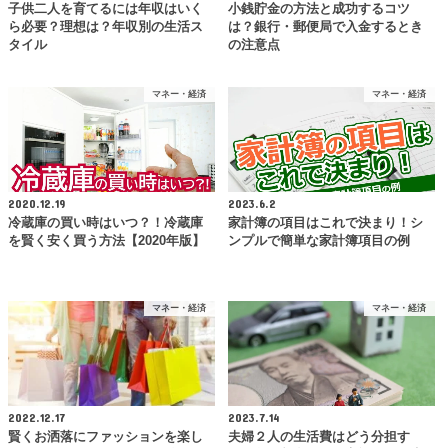
子供二人を育てるには年収はいく
小銭貯金の方法と成功するコツ
ら必要？理想は？年収別の生活ス
は？銀行・郵便局で入金するとき
タイル
の注意点
マネー・経済
マネー・経済
2020.12.19
2023.6.2
冷蔵庫の買い時はいつ？！冷蔵庫
家計簿の項目はこれで決まり！シ
を賢く安く買う方法【2020年版】
ンプルで簡単な家計簿項目の例
マネー・経済
マネー・経済
2022.12.17
2023.7.14
賢くお洒落にファッションを楽し
夫婦２人の生活費はどう分担す