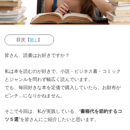
目次
【
開く
】
› ①図書館では
皆さん、読書はお好きですか？
サービスをフ
ル活用すべし
私は本を読むのが好きで、小説・ビジネス書・コミック
とジャンルを問わず幅広く読んでいます。
› ②リアル店舗
でも、毎回好きな本を定価で購入していたら、お財布が
（書店）に行
ピンチ…になりかねません。
く前には金券
ショップへ
そこで今回は、私が実践している、“
書籍代を節約するコ
› ③古本屋に
ツ５選
”を皆さんにご紹介したいと思います。
は“リスト”を