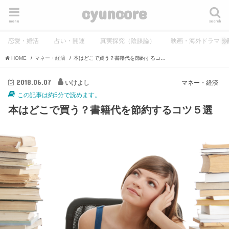
cyuncore
menu
search
恋愛・婚活
占い・開運
真実探究（陰謀論）
映画・海外ドラマ・
HOME
マネー・経済
本はどこで買う？書籍代を節約するコツ５選
2018.06.07
いけよし
マネー・経済
この記事は約5分で読めます。
本はどこで買う？書籍代を節約するコツ５選