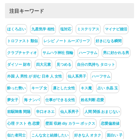
注目キーワード
ほくろ占い
九星気学 相性
塩対応
ミステリアス
マイナビ婚活
トロファスト 類似
レシピ ノート ルーズリーフ
好きになる瞬間
クラブチャティオ
サムハラ神社 指輪
ハーフサム
男に好かれる男
ダイソー 財布
四大元素
見つめる
自分の気持ち タロット
外国 人 男性 が 好む 日本 人 女性
仙人系男子
ハーフサム
酔った勢い
キープ 女
凛とした女性
キス魔
占い 水晶 玉
夢女子
海 ナンパ
仕事ができる女性
姓名判断 恋愛
前駆陣痛 間隔
辛口オネエ
仙人系男子
人間 関係 おまじない
心理 テスト 色 恋愛
壁面 収納 diy カラー ボックス
恋愛偏差値
似た者同士
こんな女と結婚したい
好きな人 オタク
面白い 子