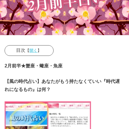
目次
【
開く
】
» ＜2023年2
2月前半★蟹座・蠍座・魚座
月前半by辛口
オネエ＞
【風の時代占い】あなたがもう持たなくていい『時代遅
» 【蟹座】
れになるもの』は何？
» 【蠍座】
» 【魚座】