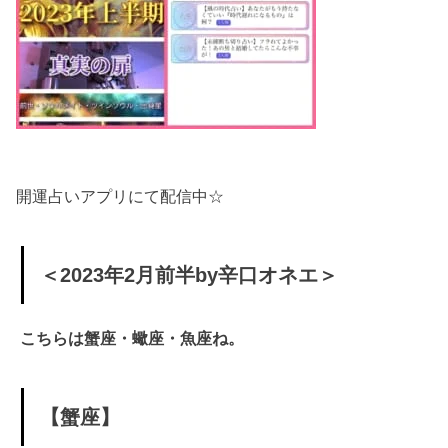
開運占いアプリにて配信中☆
＜2023年2月前半by辛口オネエ＞
こちらは蟹座・蠍座・魚座ね。
【蟹座】