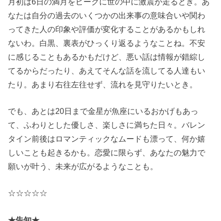
月初は6日の満月をピークに世の中に激震が走るとき。あ
なたは自分の過去のいくつかの出来事の意味合いや関わ
ってきた人の印象や評価が変化することがあるかもしれ
ないわ。白黒、裏表がひっくり返るようなことね。不安
に感じることもあるかもだけど、悪い話は情報が錯綜し
てるからだったり、あえてそんな話を流してる人達もい
たり。あまり右往左往せず、流れを見守りたいとき。
でも、あとは20日まで金星が魚座にいるおかげもあっ
て、ふわりとした優しさ、楽しさに満ちた日々。バレン
タイン前後はロマンティックなムードも漂って、何か嬉
しいことも起きるかも。恋愛に限らず、あなたの魅力で
願いが叶う、未来が広がるようなことも。
☆☆☆☆☆
★告知★