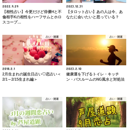
2022.9.29
2023.12.31
【相性占い】今更だけど俳優Hと不
【タロット占い】あの人は今、あ
倫相手Kの相性をハーフサムとホロ
なたに会いたいと思っている？
スコープ…
占い・開運
占い・開運
2018.2.1
2023.2.10
2月生まれの誕生日占い♡恋占い＜
健康運を下げるトイレ・キッチ
2/1～2/15生まれ編＞
ン・バスルームのNG風水と対処法
占い・開運
占い・開運