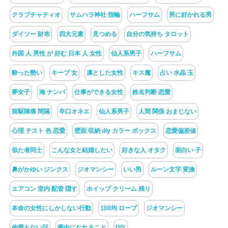
クラブチャティオ
サムハラ神社 指輪
ハーフサム
男に好かれる男
ダイソー 財布
四大元素
見つめる
自分の気持ち タロット
外国 人 男性 が 好む 日本 人 女性
仙人系男子
ハーフサム
酔った勢い
キープ 女
凛とした女性
キス魔
占い 水晶 玉
夢女子
海 ナンパ
仕事ができる女性
姓名判断 恋愛
前駆陣痛 間隔
辛口オネエ
仙人系男子
人間 関係 おまじない
心理 テスト 色 恋愛
壁面 収納 diy カラー ボックス
恋愛偏差値
似た者同士
こんな女と結婚したい
好きな人 オタク
面白い 子
鼻がかゆい ジンクス
ジオマンシー
いい男
ルーン文字 変換
エアコン 室内 配管 隠す
ホイップ クリーム 残り
本命の女性にしかしない行動
100均 ロープ
ジオマンシー
他愛もない話
夢中になれること
DIY