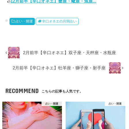
12月前半【辛口オネエ】蟹座・蠍座・魚座...
占い・開運
辛口オネエの月間占い
2月前半【辛口オネエ】双子座・天秤座・水瓶座
2月前半【辛口オネエ】牡羊座・獅子座・射手座
RECOMMEND
こちらの記事も人気です。
占い・開運
占い・開運