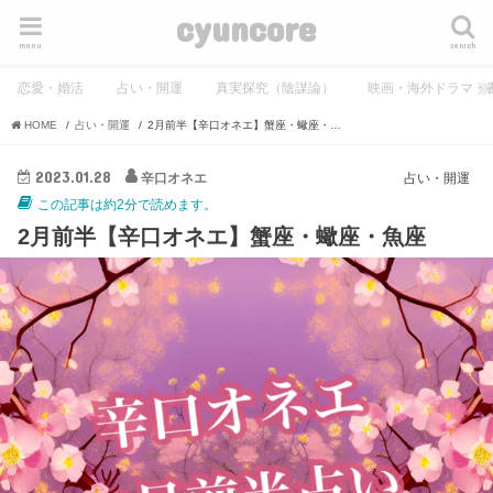
cyuncore
menu
search
恋愛・婚活
占い・開運
真実探究（陰謀論）
映画・海外ドラマ・
HOME
占い・開運
2月前半【辛口オネエ】蟹座・蠍座・魚座
2023.01.28
辛口オネエ
占い・開運
この記事は約2分で読めます。
2月前半【辛口オネエ】蟹座・蠍座・魚座