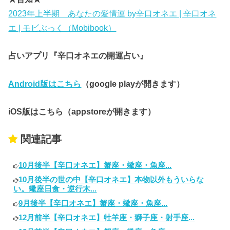
2023年上半期 あなたの愛情運 by辛口オネエ | 辛口オネ
エ | モビぶっく（Mobibook）
占いアプリ『辛口オネエの開運占い』
Android版はこちら
（google playが開きます）
iOS版はこちら（appstoreが開きます）
関連記事
10月後半【辛口オネエ】蟹座・蠍座・魚座...
10月後半の世の中【辛口オネエ】本物以外もういらな
い。蠍座日食・逆行木...
9月後半【辛口オネエ】蟹座・蠍座・魚座...
12月前半【辛口オネエ】牡羊座・獅子座・射手座...