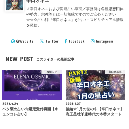
辛口オネエ
※辛口オネエおよび開運占い軍団／事務所は各種思想団体
や勢力、宗教等とは一切無縁ですのでご安心ください
☆☆☆占い師『辛口オネエ』が占い・スピリチュアル情報
を発信。
WebSite
Twitter
Facebook
Instagram
NEW POST
このライターの最新記事
お知らせ
辛口オネエ
2026.4.24
2026.1.27
ベタ褒め占い☆鑑定受付再開【キ
後編☆1月の世の中【辛口オネエ】
ュンコレ占い】
海王星牡羊座時代の本番スタート