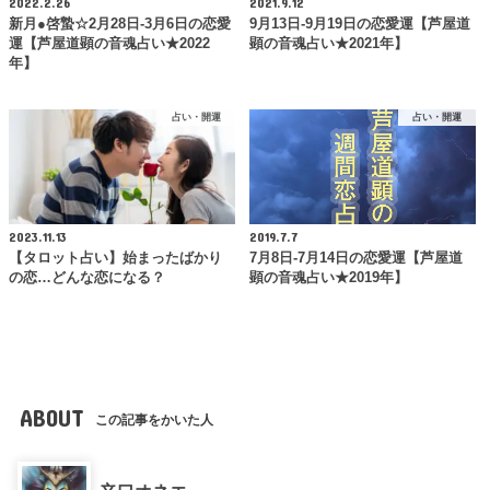
2022.2.26
2021.9.12
新月●啓蟄☆2月28日-3月6日の恋愛
9月13日-9月19日の恋愛運【芦屋道
運【芦屋道顕の音魂占い★2022
顕の音魂占い★2021年】
年】
占い・開運
占い・開運
2023.11.13
2019.7.7
【タロット占い】始まったばかり
7月8日-7月14日の恋愛運【芦屋道
の恋…どんな恋になる？
顕の音魂占い★2019年】
ABOUT
この記事をかいた人