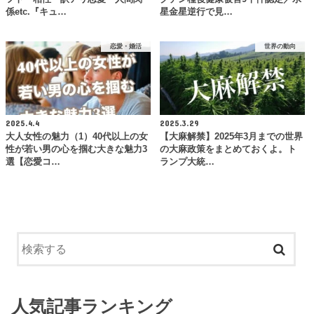
係etc.『キュ…
星金星逆行で見…
恋愛・婚活
世界の動向
2025.4.4
2025.3.29
大人女性の魅力（1）40代以上の女
【大麻解禁】2025年3月までの世界
性が若い男の心を掴む大きな魅力3
の大麻政策をまとめておくよ。ト
選【恋愛コ…
ランプ大統…
人気記事ランキング