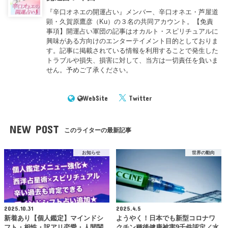
『辛口オネエの開運占い』メンバー、辛口オネエ・芦屋道
顕・久賀原鷹彦（Ku）の３名の共同アカウント。【免責
事項】開運占い軍団の記事はオカルト・スピリチュアルに
興味がある方向けのエンターテイメント目的としておりま
す。記事に掲載されている情報を利用することで発生した
トラブルや損失、損害に対して、当方は一切責任を負いま
せん。予めご了承ください。
WebSite
Twitter
NEW POST
このライターの最新記事
お知らせ
世界の動向
2025.10.31
2025.4.5
新着あり【個人鑑定】マインドシ
ようやく！日本でも新型コロナワ
フト・相性・訳アリ恋愛・人間関
クチン種後健康被害9千件認定／水