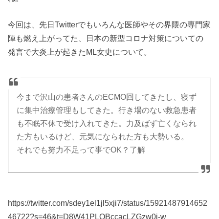
すい？気にな
る太陽のアス
今回は、先日Twitterでもいろんな医師やその界隈の専門家
ペクト
陣も燃え上がってた、日本の新型コロナ対策についての
発言で大炎上が起きたML女史について。
今まで沢山の患者さんのECMO回してきたし、寝ず
に集中治療管理もしてきた。行き場のない救急患者
も不眠不休で受け入れてきた。力及ばず亡くなられ
た方もいるけど、元気になられた方も大勢いる。
それでも努力不足って事でOK？了解
https://twitter.com/sdey1el1jl5xji7/status/15921487914652
46722?s=46&t=D8W41PLOBccacLZGzw0j-w