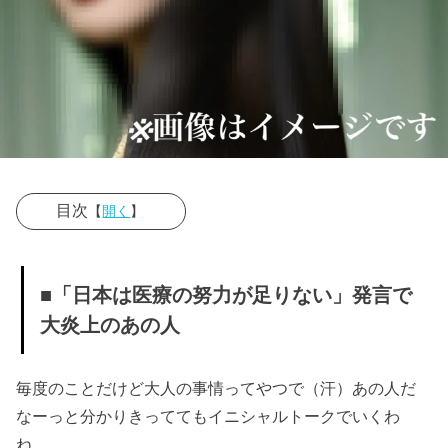
目次
【
開く
】
» ■「日本は
医療の努力が
■「日本は医療の努力が足りない」発言で
足りない」発
大炎上のあの人
言で大炎上の
あの人
» 【ML女史出
毎度のことだけど大人の事情ってやつで（汗）あの人だ
生図】
なーっと分かりきっててもイニシャルトークでいくわ
» ■嫌われや
ね。