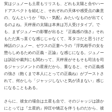
実はジュノーも土星もリリスも、どれも太陽と合やハー
ドアスペクトを組むと、それぞれの天体や感受点の象意
の、なんというか『匂い・気配』みたいなものが出てく
るのよね。天秤座の太陽は本来は万人受けタイプ。で
も、まずジュノーの影響が出ると『正義感の強さ』それ
もただ真っ直ぐな感じじゃなくて、耳タコだと思うけど
神話のジュノー、ゼウスの正妻ヘラの『浮気相手の女を
懲らしめるための正義・正論』な感じになる。ジュノー
は訴訟や裁判にも関わって、天秤座がそもそも司法を司
るジャッジメントの星座だから、重なると、その正義感
の強さ（飽くまで本人にとっての正義ね）がブーストさ
れて、何かしら「ジャッジしないと気が済まない」感じ
になることもある。
さらに、彼女の場合は土星も合で、そのジャッジは誰か
にとっては『土星的』抑圧や矯正を伴うものだから、彼