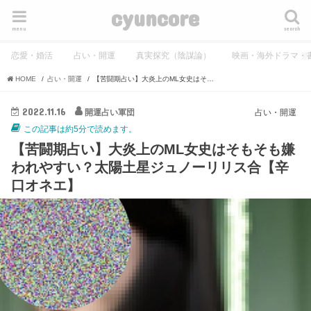
cyuncore
menu
search
恋愛・婚活
占い・開運
真実探究（陰謀論）
映画・海外ドラマ・
HOME
占い・開運
【苦闘期占い】大炎上のML女史はそもそも嫌われやすい？太陽土星ジュノーリリス合【辛口オネエ】
2022.11.16
開運占い軍団
占い・開運
この記事は約5分で読めます。
【苦闘期占い】大炎上のML女史はそもそも嫌
われやすい？太陽土星ジュノーリリス合【辛
口オネエ】