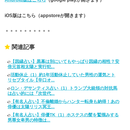
iOS版はこちら（appstoreが開きます）
＊＊＊＊＊＊＊＊＊＊
関連記事
【因縁占い】黒幕は別にいてもやっぱり因縁の相性？安
倍元首相太陽と実行犯...
活動休止（1）約1年活動休止していた男性の運気とト
リセプタイル【辛口オ...
ロン・デサンティス占い（1）トランプ大統領の対抗馬
は占い的には『次世代...
【有名人占い】不倫離婚からハンター転身も納得！あの
俳優は太陽リリス冥王...
【有名人占い】俳優TK（1）ホステスの髪を鷲掴みする
男尊女卑男の特徴は...