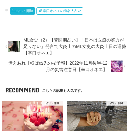
占い・開運
辛口オネエの有名人占い
ML女史（2）【苦闘期占い】「日本は医療の努力が
足りない」発言で大炎上のML女史の大炎上日の運勢
【辛口オネエ】
備えあれ【転ばぬ先の杖予報】2022年11月後半-12
月の災害注意日【辛口オネエ】
RECOMMEND
こちらの記事も人気です。
占い・開運
占い・開運