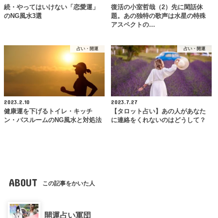
続・やってはいけない「恋愛運」
復活の小室哲哉（2）先に閑話休
のNG風水3選
題。あの独特の歌声は水星の特殊
アスペクトの…
占い・開運
占い・開運
2023.2.10
2023.7.27
健康運を下げるトイレ・キッチ
【タロット占い】あの人があなた
ン・バスルームのNG風水と対処法
に連絡をくれないのはどうして？
ABOUT
この記事をかいた人
開運占い軍団