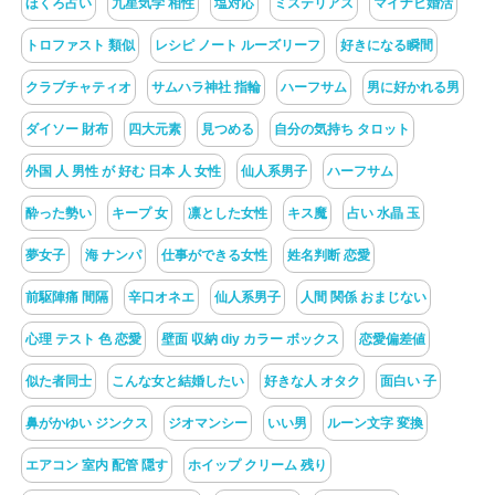
ほくろ占い
九星気学 相性
塩対応
ミステリアス
マイナビ婚活
トロファスト 類似
レシピ ノート ルーズリーフ
好きになる瞬間
クラブチャティオ
サムハラ神社 指輪
ハーフサム
男に好かれる男
ダイソー 財布
四大元素
見つめる
自分の気持ち タロット
外国 人 男性 が 好む 日本 人 女性
仙人系男子
ハーフサム
酔った勢い
キープ 女
凛とした女性
キス魔
占い 水晶 玉
夢女子
海 ナンパ
仕事ができる女性
姓名判断 恋愛
前駆陣痛 間隔
辛口オネエ
仙人系男子
人間 関係 おまじない
心理 テスト 色 恋愛
壁面 収納 diy カラー ボックス
恋愛偏差値
似た者同士
こんな女と結婚したい
好きな人 オタク
面白い 子
鼻がかゆい ジンクス
ジオマンシー
いい男
ルーン文字 変換
エアコン 室内 配管 隠す
ホイップ クリーム 残り