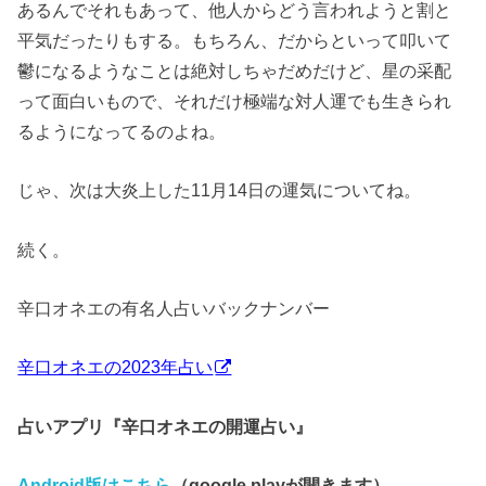
あるんでそれもあって、他人からどう言われようと割と
平気だったりもする。もちろん、だからといって叩いて
鬱になるようなことは絶対しちゃだめだけど、星の采配
って面白いもので、それだけ極端な対人運でも生きられ
るようになってるのよね。
じゃ、次は大炎上した11月14日の運気についてね。
続く。
辛口オネエの有名人占いバックナンバー
辛口オネエの2023年占い
占いアプリ『辛口オネエの開運占い』
Android版はこちら
（google playが開きます）