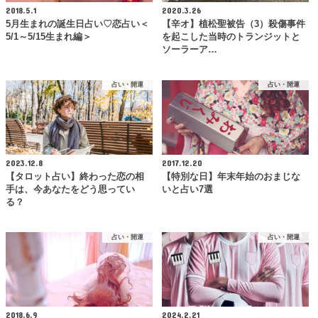
2018.5.1
2020.3.26
5月生まれの誕生日占い♡恋占い＜
【辛オ】植松聖被告（3）殺傷事件
5/1～5/15生まれ編＞
を起こした当時のトランジットと
ソーラーア…
占い・開運
占い・開運
2023.12.8
2017.12.20
【タロット占い】終わった恋の相
【特別な日】年末年始のおまじな
手は、今あなたをどう思ってい
いと占い7選
る？
占い・開運
占い・開運
2018.6.9
2024.2.21