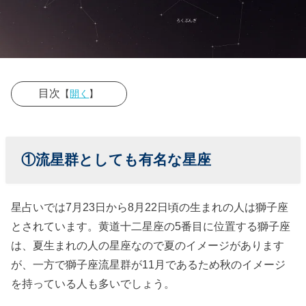
目次
【
開く
】
› ①流星群とし
ても有名な星
①流星群としても有名な星座
座
› ②獅子座の神
星占いでは7月23日から8月22日頃の生まれの人は獅子座
話
とされています。黄道十二星座の5番目に位置する獅子座
› ③獅子座の人
は、夏生まれの人の星座なので夏のイメージがあります
の特徴とは？
が、一方で獅子座流星群が11月であるため秋のイメージ
を持っている人も多いでしょう。