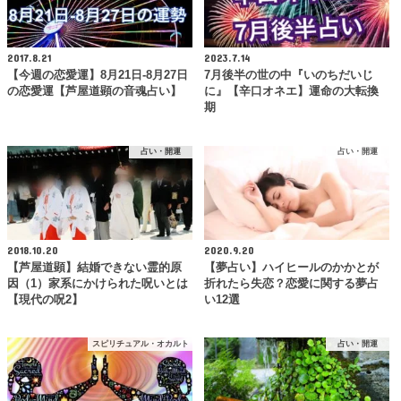
2017.8.21
2023.7.14
【今週の恋愛運】8月21日-8月27日
7月後半の世の中『いのちだいじ
の恋愛運【芦屋道顕の音魂占い】
に』【辛口オネエ】運命の大転換
期
占い・開運
占い・開運
2018.10.20
2020.9.20
【芦屋道顕】結婚できない霊的原
【夢占い】ハイヒールのかかとが
因（1）家系にかけられた呪いとは
折れたら失恋？恋愛に関する夢占
【現代の呪2】
い12選
スピリチュアル・オカルト
占い・開運