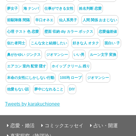
夢女子
海 ナンパ
仕事ができる女性
姓名判断 恋愛
前駆陣痛 間隔
辛口オネエ
仙人系男子
人間 関係 おまじない
心理 テスト 色 恋愛
壁面 収納 diy カラー ボックス
恋愛偏差値
似た者同士
こんな女と結婚したい
好きな人 オタク
面白い 子
鼻がかゆい ジンクス
ジオマンシー
いい男
ルーン文字 変換
エアコン 室内 配管 隠す
ホイップ クリーム 残り
本命の女性にしかしない行動
100均 ロープ
ジオマンシー
他愛もない話
夢中になれること
DIY
Tweets by karakuchionee
恋愛・婚活
コミックエッセイ
占い・開運
真実探究（陰謀論）