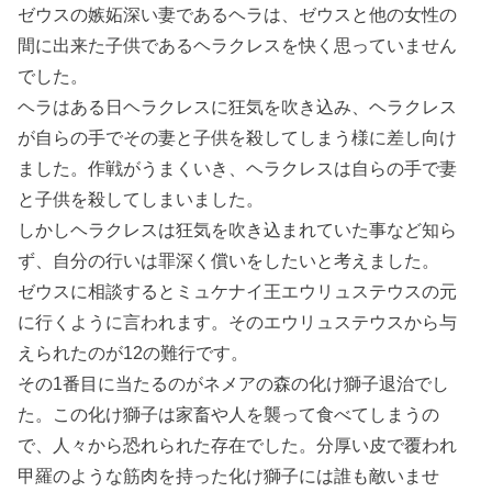
ゼウスの嫉妬深い妻であるヘラは、ゼウスと他の女性の
間に出来た子供であるヘラクレスを快く思っていません
でした。
ヘラはある日ヘラクレスに狂気を吹き込み、ヘラクレス
が自らの手でその妻と子供を殺してしまう様に差し向け
ました。作戦がうまくいき、ヘラクレスは自らの手で妻
と子供を殺してしまいました。
しかしヘラクレスは狂気を吹き込まれていた事など知ら
ず、自分の行いは罪深く償いをしたいと考えました。
ゼウスに相談するとミュケナイ王エウリュステウスの元
に行くように言われます。そのエウリュステウスから与
えられたのが12の難行です。
その1番目に当たるのがネメアの森の化け獅子退治でし
た。この化け獅子は家畜や人を襲って食べてしまうの
で、人々から恐れられた存在でした。分厚い皮で覆われ
甲羅のような筋肉を持った化け獅子には誰も敵いませ