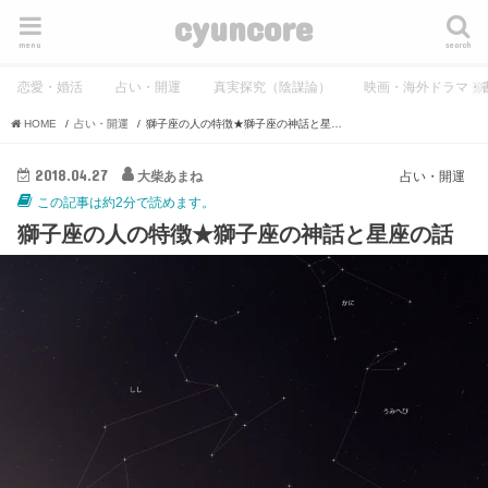
cyuncore
menu
search
恋愛・婚活
占い・開運
真実探究（陰謀論）
映画・海外ドラマ・
HOME
占い・開運
獅子座の人の特徴★獅子座の神話と星座の話
2018.04.27
大柴あまね
占い・開運
この記事は約2分で読めます。
獅子座の人の特徴★獅子座の神話と星座の話