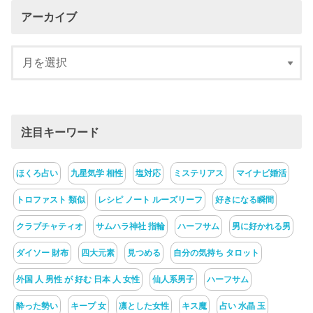
アーカイブ
注目キーワード
ほくろ占い
九星気学 相性
塩対応
ミステリアス
マイナビ婚活
トロファスト 類似
レシピ ノート ルーズリーフ
好きになる瞬間
クラブチャティオ
サムハラ神社 指輪
ハーフサム
男に好かれる男
ダイソー 財布
四大元素
見つめる
自分の気持ち タロット
外国 人 男性 が 好む 日本 人 女性
仙人系男子
ハーフサム
酔った勢い
キープ 女
凛とした女性
キス魔
占い 水晶 玉