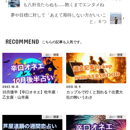
も八卦当たらぬも......飽くまでエンタメね
夢や目標に対して「あえて期待しない方がいいこ
と」６つ
RECOMMEND
こちらの記事も人気です。
占い・開運
占い・開運
2023.10.13
2013.12.9
10月後半【辛口オネエ】牡牛座・
カップルで行くと別れる？出雲大
乙女座・山羊座
社の怖いうわさ
占い・開運
占い・開運