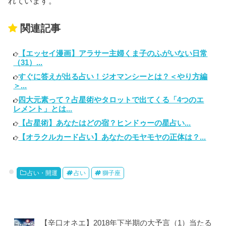
れています。
関連記事
【エッセイ漫画】アラサー主婦くま子のふがいない日常
（31）...
すぐに答えが出る占い！ジオマンシーとは？＜やり方編
＞...
四大元素って？占星術やタロットで出てくる「4つのエ
レメント」とは...
【占星術】あなたはどの宿？ヒンドゥーの星占い...
【オラクルカード占い】あなたのモヤモヤの正体は？...
占い・開運
占い
獅子座
【辛口オネエ】2018年下半期の大予言（1）当たる