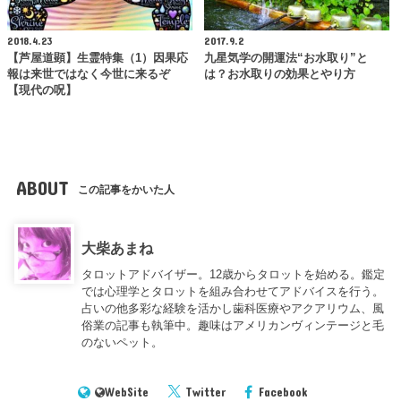
2018.4.23
2017.9.2
【芦屋道顕】生霊特集（1）因果応
九星気学の開運法“お水取り”と
報は来世ではなく今世に来るぞ
は？お水取りの効果とやり方
【現代の呪】
ABOUT
この記事をかいた人
大柴あまね
タロットアドバイザー。12歳からタロットを始める。鑑定
では心理学とタロットを組み合わせてアドバイスを行う。
占いの他多彩な経験を活かし歯科医療やアクアリウム、風
俗業の記事も執筆中。趣味はアメリカンヴィンテージと毛
のないペット。
WebSite
Twitter
Facebook