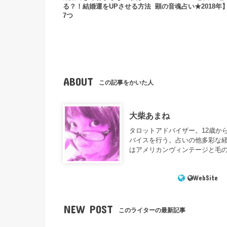
る？！結婚運をUPさせる方法
顕の音魂占い★2018年
7つ
ABOUT
この記事をかいた人
大柴あまね
タロットアドバイザー。12歳か
バイスを行う。占いの他多彩な
はアメリカンヴィンテージと毛
WebSite
NEW POST
このライターの最新記事