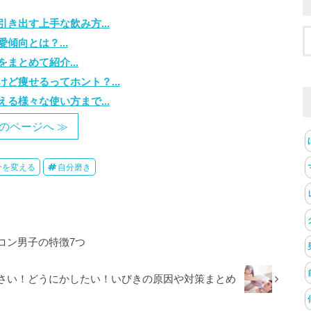
き出す上手な飲み方...
傾向とは？...
まとめて紹介...
ど痩せるってホント？...
る様々な使い方まで...
のページへ ≫
分を変える
自分磨き
コン男子の特徴7つ
さい！どうにかしたい！いびきの原因や対策まとめ