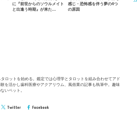
】
に『前世からのソウルメイト
感じ・恐怖感を伴う夢の4つ
と出逢う時期』が来た…
の原因
らタロットを始める。鑑定では心理学とタロットを組み合わせてアド
経験を活かし歯科医療やアクアリウム、風俗業の記事も執筆中。趣味
のないペット。
Twitter
Facebook