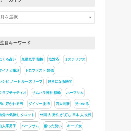
アーカイブ
注目キーワード
ほくろ占い
九星気学 相性
塩対応
ミステリアス
マイナビ婚活
トロファスト 類似
レシピ ノート ルーズリーフ
好きになる瞬間
クラブチャティオ
サムハラ神社 指輪
ハーフサム
男に好かれる男
ダイソー 財布
四大元素
見つめる
自分の気持ち タロット
外国 人 男性 が 好む 日本 人 女性
仙人系男子
ハーフサム
酔った勢い
キープ 女