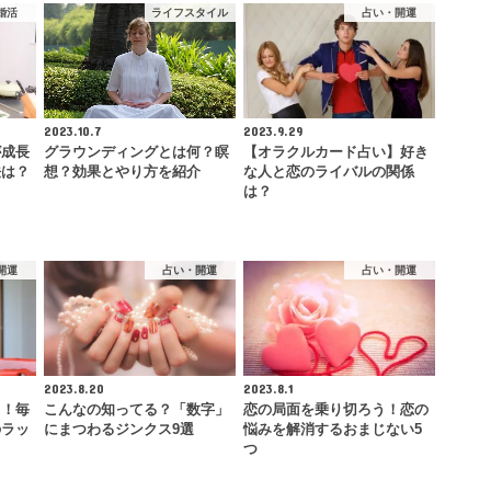
婚活
ライフスタイル
占い・開運
2023.10.7
2023.9.29
が成長
グラウンディングとは何？瞑
【オラクルカード占い】好き
法は？
想？効果とやり方を紹介
な人と恋のライバルの関係
は？
開運
占い・開運
占い・開運
2023.8.20
2023.8.1
る！毎
こんなの知ってる？「数字」
恋の局面を乗り切ろう！恋の
のラッ
にまつわるジンクス9選
悩みを解消するおまじない5
つ