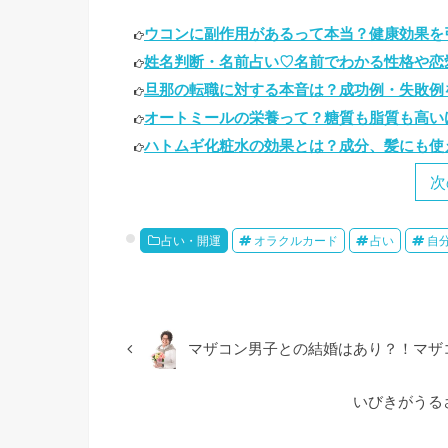
ウコンに副作用があるって本当？健康効果を引
姓名判断・名前占い♡名前でわかる性格や恋愛
旦那の転職に対する本音は？成功例・失敗例を
オートミールの栄養って？糖質も脂質も高いけ
ハトムギ化粧水の効果とは？成分、髪にも使え
次
占い・開運
オラクルカード
占い
自
マザコン男子との結婚はあり？！マザ
いびきがうる