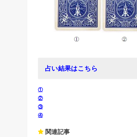
占い結果はこちら
①
②
③
④
関連記事