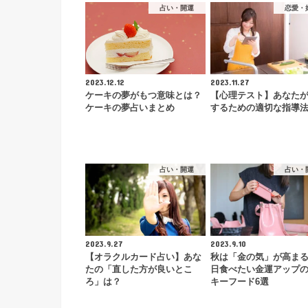
占い・開運
恋愛・
2023.12.12
2023.11.27
ケーキの夢がもつ意味とは？
【心理テスト】あなた
ケーキの夢占いまとめ
するための適切な指導
占い・開運
占い・
2023.9.27
2023.9.10
【オラクルカード占い】あな
秋は「金の気」が高ま
たの「直した方が良いとこ
日食べたい金運アップ
ろ」は？
キーフード6選