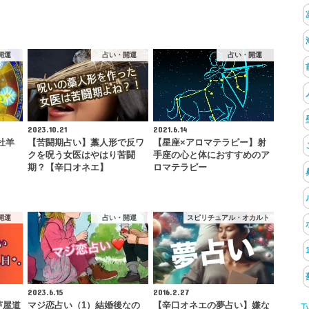
開運
占い・開運
占い・開運
2023.10.21
2021.6.14
牡羊
【苦闘期占い】藁人形で反ワ
【星座×アロマテラピー】射
クを呪う女医はやはり苦闘
手座の心と体におすすめのア
期？【辛口オネエ】
ロマテラピー
開運
占い・開運
スピリチュアル・オカルト
2023.6.15
2016.2.27
【芦屋道
マジ恋占い（1）結婚後なの
【辛口オネエの夢占い】嫌な
T