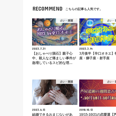
RECOMMEND
こちらの記事も人気です。
占い・開運
占い・
2023.7.31
2023.3.14
【おしゃべり隕石】親子心
3月後半【辛口オネエ】
中、殺人など痛ましい事件が
座・獅子座・射手座
急増しているスピ的な理…
占い・開運
占い・
2023.6.13
2018.10.13
結婚できるおまじないがあ
10/15-10/21の恋愛運