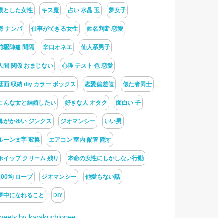
凛とした女性
キス魔
占い 水晶 玉
夢女子
海 ナンパ
仕事ができる女性
姓名判断 恋愛
前駆陣痛 間隔
辛口オネエ
仙人系男子
人間 関係 おまじない
心理 テスト 色 恋愛
壁面 収納 diy カラー ボックス
恋愛偏差値
似た者同士
こんな女と結婚したい
好きな人 オタク
面白い 子
鼻がかゆい ジンクス
ジオマンシー
いい男
ルーン文字 変換
エアコン 室内 配管 隠す
ホイップ クリーム 残り
本命の女性にしかしない行動
100均 ロープ
ジオマンシー
他愛もない話
夢中になれること
DIY
weets by karakuchionee