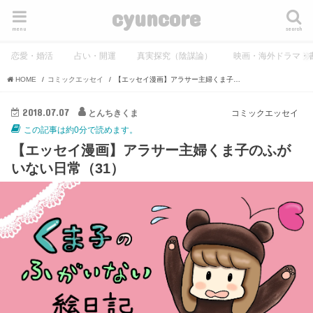
cyuncore
menu
search
恋愛・婚活
占い・開運
真実探究（陰謀論）
映画・海外ドラマ・
HOME
コミックエッセイ
【エッセイ漫画】アラサー主婦くま子のふがいない日常（31）
2018.07.07
とんちきくま
コミックエッセイ
この記事は約0分で読めます。
【エッセイ漫画】アラサー主婦くま子のふが
いない日常（31）