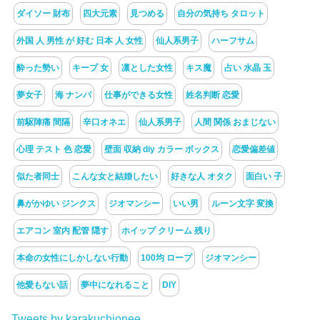
ダイソー 財布
四大元素
見つめる
自分の気持ち タロット
外国 人 男性 が 好む 日本 人 女性
仙人系男子
ハーフサム
酔った勢い
キープ 女
凛とした女性
キス魔
占い 水晶 玉
夢女子
海 ナンパ
仕事ができる女性
姓名判断 恋愛
前駆陣痛 間隔
辛口オネエ
仙人系男子
人間 関係 おまじない
心理 テスト 色 恋愛
壁面 収納 diy カラー ボックス
恋愛偏差値
似た者同士
こんな女と結婚したい
好きな人 オタク
面白い 子
鼻がかゆい ジンクス
ジオマンシー
いい男
ルーン文字 変換
エアコン 室内 配管 隠す
ホイップ クリーム 残り
本命の女性にしかしない行動
100均 ロープ
ジオマンシー
他愛もない話
夢中になれること
DIY
Tweets by karakuchionee