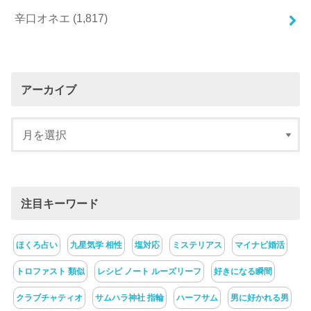
辛口オネエ
(1,817)
アーカイブ
注目キーワード
ほくろ占い
九星気学 相性
塩対応
ミステリアス
マイナビ婚活
トロファスト 類似
レシピ ノート ルーズリーフ
好きになる瞬間
クラブチャティオ
サムハラ神社 指輪
ハーフサム
男に好かれる男