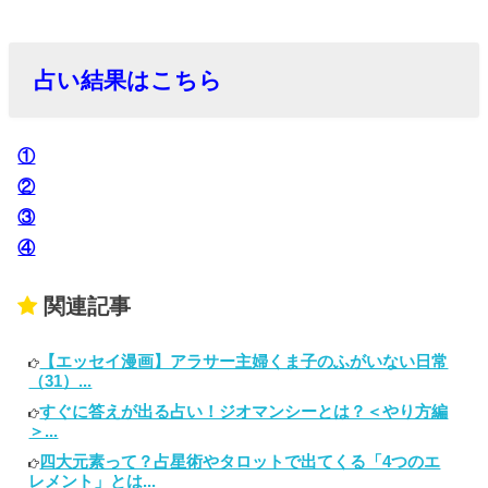
占い結果はこちら
①
②
③
④
関連記事
【エッセイ漫画】アラサー主婦くま子のふがいない日常
（31）...
すぐに答えが出る占い！ジオマンシーとは？＜やり方編
＞...
四大元素って？占星術やタロットで出てくる「4つのエ
レメント」とは...