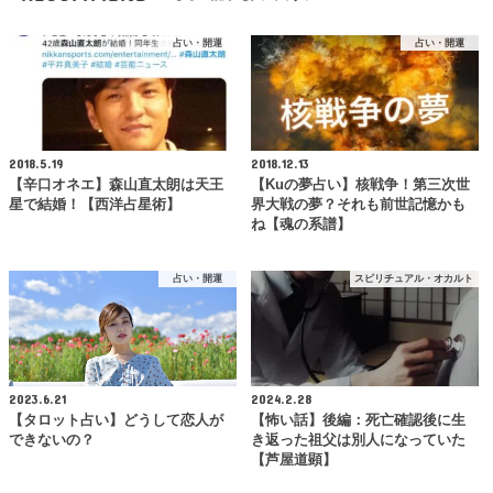
占い・開運
占い・開運
2018.5.19
2018.12.13
【辛口オネエ】森山直太朗は天王
【Kuの夢占い】核戦争！第三次世
星で結婚！【西洋占星術】
界大戦の夢？それも前世記憶かも
ね【魂の系譜】
占い・開運
スピリチュアル・オカルト
2023.6.21
2024.2.28
【タロット占い】どうして恋人が
【怖い話】後編：死亡確認後に生
できないの？
き返った祖父は別人になっていた
【芦屋道顕】