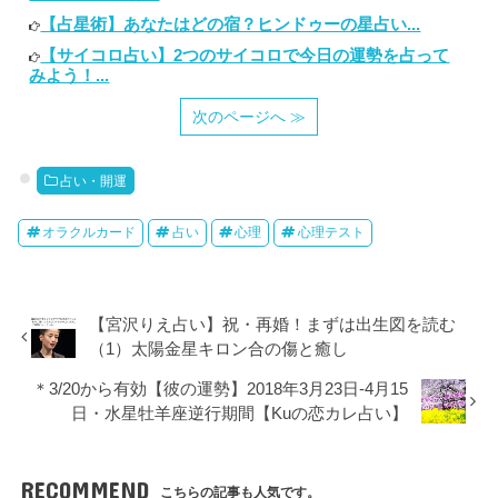
【占星術】あなたはどの宿？ヒンドゥーの星占い...
【サイコロ占い】2つのサイコロで今日の運勢を占って
みよう！...
次のページへ ≫
占い・開運
オラクルカード
占い
心理
心理テスト
【宮沢りえ占い】祝・再婚！まずは出生図を読む
（1）太陽金星キロン合の傷と癒し
＊3/20から有効【彼の運勢】2018年3月23日-4月15
日・水星牡羊座逆行期間【Kuの恋カレ占い】
RECOMMEND
こちらの記事も人気です。