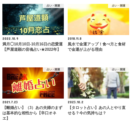
占い・開運
占い・開運
2022.10.9
2018.11.8
満月◯10月10日-10月16日の恋愛運
風水で金運アップ！食べ方と食材
【芦屋道顕の音魂占い★2022年】
で金運が上がる理由
占い・開運
占い・開運
2021.7.23
2023.10.2
【離婚占い】（3）あの夫婦のまず
【タロット占い】あの人とやり直
は基本的な相性から【辛口オネ
せる？今の気持ちは？
エ】