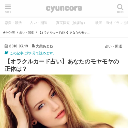
cyuncore
menu
search
恋愛・婚活
占い・開運
真実探究（陰謀論）
映画・海外ドラマ・
HOME
占い・開運
【オラクルカード占い】あなたのモヤモヤの正体は？
2018.03.19
大柴あまね
占い・開運
この記事は約0分で読めます。
【オラクルカード占い】あなたのモヤモヤの
正体は？