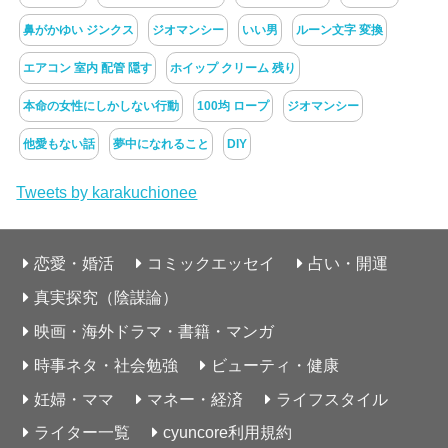
鼻がかゆい ジンクス
ジオマンシー
いい男
ルーン文字 変換
エアコン 室内 配管 隠す
ホイップ クリーム 残り
本命の女性にしかしない行動
100均 ロープ
ジオマンシー
他愛もない話
夢中になれること
DIY
Tweets by karakuchionee
恋愛・婚活
コミックエッセイ
占い・開運
真実探究（陰謀論）
映画・海外ドラマ・書籍・マンガ
時事ネタ・社会勉強
ビューティ・健康
妊婦・ママ
マネー・経済
ライフスタイル
ライター一覧
cyuncore利用規約