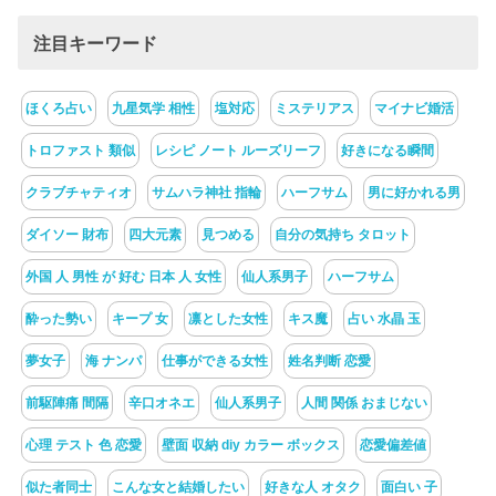
注目キーワード
ほくろ占い
九星気学 相性
塩対応
ミステリアス
マイナビ婚活
トロファスト 類似
レシピ ノート ルーズリーフ
好きになる瞬間
クラブチャティオ
サムハラ神社 指輪
ハーフサム
男に好かれる男
ダイソー 財布
四大元素
見つめる
自分の気持ち タロット
外国 人 男性 が 好む 日本 人 女性
仙人系男子
ハーフサム
酔った勢い
キープ 女
凛とした女性
キス魔
占い 水晶 玉
夢女子
海 ナンパ
仕事ができる女性
姓名判断 恋愛
前駆陣痛 間隔
辛口オネエ
仙人系男子
人間 関係 おまじない
心理 テスト 色 恋愛
壁面 収納 diy カラー ボックス
恋愛偏差値
似た者同士
こんな女と結婚したい
好きな人 オタク
面白い 子