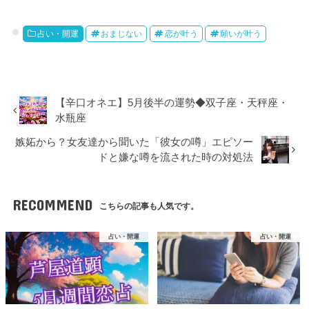
占い・開運
おまじない
恋が叶う
願いが叶う
【辛口オネエ】5月後半の運勢◆双子座・天秤座・
水瓶座
嫉妬から？女友達から聞いた「彼女の噂」エピソー
ドと嫌な噂を流された時の対処法
RECOMMEND
こちらの記事も人気です。
占い・開運
占い・開運