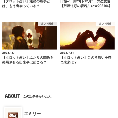
【タロット占い】運命の相手と
日蝕●11月29日-12月5日の恋愛運
は、もう出会っている？
【芦屋道顕の音魂占い★2021年】
占い・開運
占い・開運
2023.12.1
2023.7.31
【タロット占い】ふたりの関係を
【タロット占い】この片想いを待
発展させる出来事は起こる？
つ未来は？
ABOUT
この記事をかいた人
エミリー