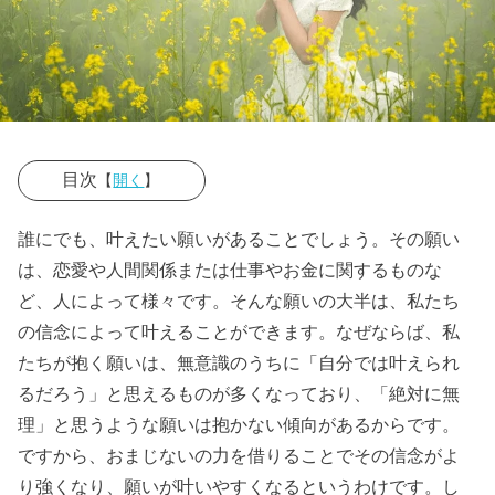
目次
【
開く
】
› 願いが叶うお
誰にでも、叶えたい願いがあることでしょう。その願い
まじない①
は、恋愛や人間関係または仕事やお金に関するものな
潜在意識を操
ど、人によって様々です。そんな願いの大半は、私たち
作して願い叶
の信念によって叶えることができます。なぜならば、私
える同じない
たちが抱く願いは、無意識のうちに「自分では叶えられ
るだろう」と思えるものが多くなっており、「絶対に無
› 願いが叶うお
理」と思うような願いは抱かない傾向があるからです。
まじない②
ですから、おまじないの力を借りることでその信念がよ
塩を使った簡
り強くなり、願いが叶いやすくなるというわけです。し