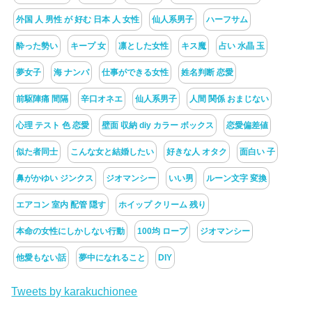
外国 人 男性 が 好む 日本 人 女性
仙人系男子
ハーフサム
酔った勢い
キープ 女
凛とした女性
キス魔
占い 水晶 玉
夢女子
海 ナンパ
仕事ができる女性
姓名判断 恋愛
前駆陣痛 間隔
辛口オネエ
仙人系男子
人間 関係 おまじない
心理 テスト 色 恋愛
壁面 収納 diy カラー ボックス
恋愛偏差値
似た者同士
こんな女と結婚したい
好きな人 オタク
面白い 子
鼻がかゆい ジンクス
ジオマンシー
いい男
ルーン文字 変換
エアコン 室内 配管 隠す
ホイップ クリーム 残り
本命の女性にしかしない行動
100均 ロープ
ジオマンシー
他愛もない話
夢中になれること
DIY
Tweets by karakuchionee