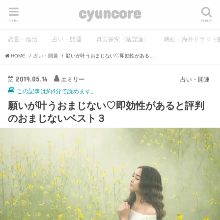
cyuncore
menu
search
恋愛・婚活
占い・開運
真実探究（陰謀論）
映画・海外ドラマ・
HOME
占い・開運
願いが叶うおまじない♡即効性があると評判のおまじないベスト３
2019.05.14
エミリー
占い・開運
この記事は約4分で読めます。
願いが叶うおまじない♡即効性があると評判
のおまじないベスト３