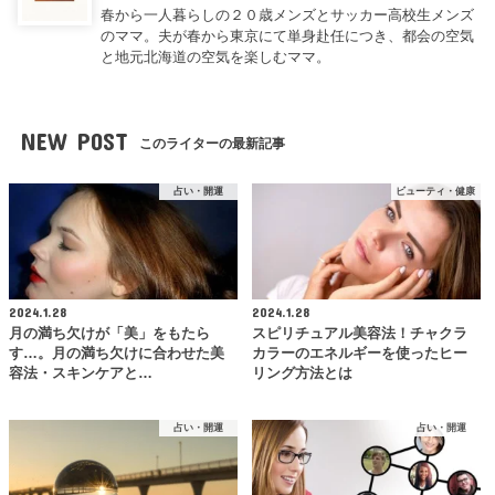
春から一人暮らしの２０歳メンズとサッカー高校生メンズ
のママ。夫が春から東京にて単身赴任につき、都会の空気
と地元北海道の空気を楽しむママ。
NEW POST
このライターの最新記事
占い・開運
ビューティ・健康
2024.1.28
2024.1.28
月の満ち欠けが「美」をもたら
スピリチュアル美容法！チャクラ
す…。月の満ち欠けに合わせた美
カラーのエネルギーを使ったヒー
容法・スキンケアと…
リング方法とは
占い・開運
占い・開運