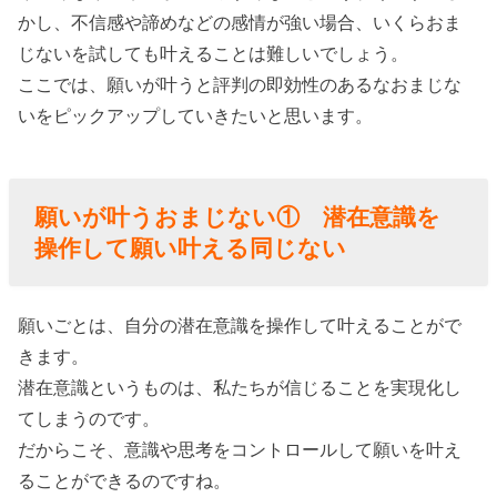
単おまじない
かし、不信感や諦めなどの感情が強い場合、いくらおま
» トイレ
じないを試しても叶えることは難しいでしょう。
ットペ
ここでは、願いが叶うと評判の即効性のあるなおまじな
ーパー
いをピックアップしていきたいと思います。
と塩を
使った
おまじ
願いが叶うおまじない① 潜在意識を
ない
操作して願い叶える同じない
› 願いが叶うお
まじない③
願いごとは、自分の潜在意識を操作して叶えることがで
願いごとを書
きます。
いて叶えるお
潜在意識というものは、私たちが信じることを実現化し
まじない
てしまうのです。
だからこそ、意識や思考をコントロールして願いを叶え
› 「願いが叶う
ることができるのですね。
おまじない」