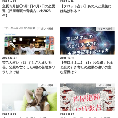
2023.4.29
2023.6.14
立夏☆月蝕◯5月1日-5月7日の恋愛
【タロット占い】あの人と最後に
運【芦屋道顕の音魂占い★2023
は結ばれる？
年】
占い・開運
マネー・経済
2021.12.24
2018.10.11
苦労人占い（2）すしざんまい社
【辛口オネエ】（1）お金編：お金
長、父親を亡くした4歳の苦境をソ
と恋の引き寄せの結果の違いの主
ラリタで確…
な原因は？
占い・開運
占い・開運
2023.8.22
2021.11.28