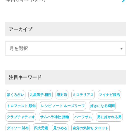
アーカイブ
注目キーワード
ほくろ占い
九星気学 相性
塩対応
ミステリアス
マイナビ婚活
トロファスト 類似
レシピ ノート ルーズリーフ
好きになる瞬間
クラブチャティオ
サムハラ神社 指輪
ハーフサム
男に好かれる男
ダイソー 財布
四大元素
見つめる
自分の気持ち タロット