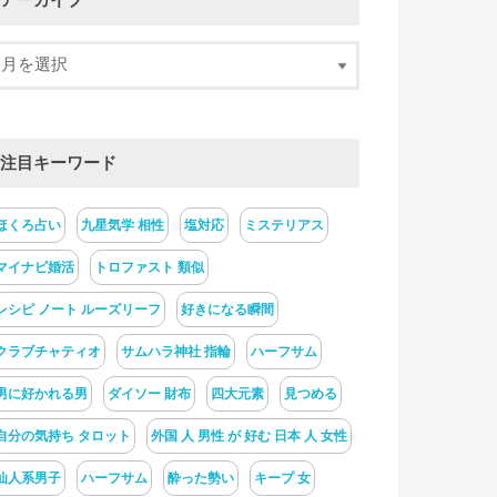
アーカイブ
注目キーワード
ほくろ占い
九星気学 相性
塩対応
ミステリアス
マイナビ婚活
トロファスト 類似
レシピ ノート ルーズリーフ
好きになる瞬間
クラブチャティオ
サムハラ神社 指輪
ハーフサム
男に好かれる男
ダイソー 財布
四大元素
見つめる
自分の気持ち タロット
外国 人 男性 が 好む 日本 人 女性
仙人系男子
ハーフサム
酔った勢い
キープ 女