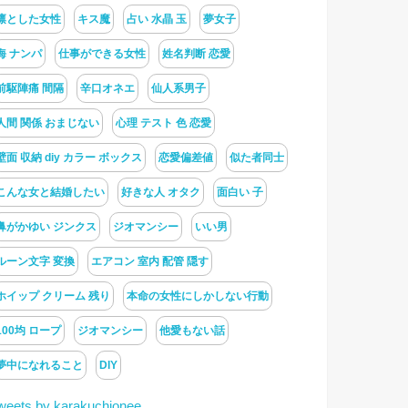
凛とした女性
キス魔
占い 水晶 玉
夢女子
海 ナンパ
仕事ができる女性
姓名判断 恋愛
前駆陣痛 間隔
辛口オネエ
仙人系男子
人間 関係 おまじない
心理 テスト 色 恋愛
壁面 収納 diy カラー ボックス
恋愛偏差値
似た者同士
こんな女と結婚したい
好きな人 オタク
面白い 子
鼻がかゆい ジンクス
ジオマンシー
いい男
ルーン文字 変換
エアコン 室内 配管 隠す
ホイップ クリーム 残り
本命の女性にしかしない行動
100均 ロープ
ジオマンシー
他愛もない話
夢中になれること
DIY
weets by karakuchionee