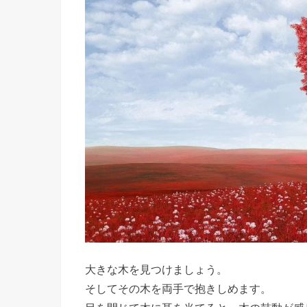
じ
な
い
の
や
り
方
»
木
で
行
う
大きな木を見つけましょう。
お
そしてその木を両手で抱きしめます。
ま