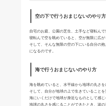
お
ま
空の下で行うおまじないのやり方
じ
な
自宅のお庭、公園の芝生、土手など寝転んで
い
寝転んで空を眺めていると、空が無限に広が
の
そして、そんな無限の空の下にいる自分の抱
や
になるのです。
り
方
»
海で行うおまじないのやり方
海
で
海を眺めていると、水平線から地球の丸さを
行
そして、自分が地球の上で生きていることを
う
海にいくだけで地球が身近なものとして感じ
お
地球の丸さを感じることができたとき、波の