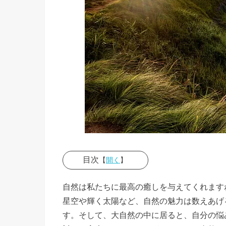
目次
【
開く
】
› 本当に
自然は私たちに最高の癒しを与えてくれます
効果があ
星空や輝く太陽など、自然の魅力は数えあげ
ったおま
す。そして、大自然の中に居ると、自分の悩
じない①