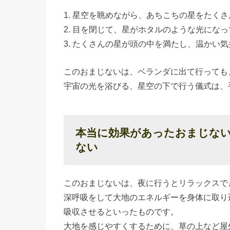
い
1. 星空を眺めながら、あちこちの星をたく
2. 目を閉じて、星がホタルのような光にな
の
3. たくさんの星が頭の中を満たし、温かい
や
り
このおまじないは、ベランダに出て行っても
方
宇宙の光を浴びる、星空の下で行う儀式は、
› 本当に
効果があ
ったおま
本当に効果があったおまじな
じない②
ない
大地のエ
ネルギー
このおまじないは、夜に行うとリラックスで
を充電す
深呼吸をして大地のエネルギーを身体に取り
るおまじ
吸収させるといったものです。
ない
大地を感じやすくするために、草の上など屋