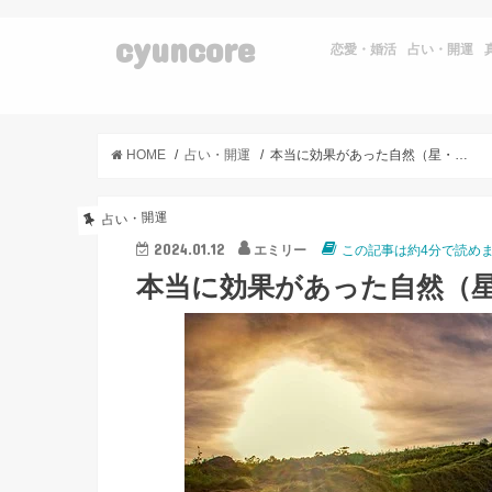
cyuncore
恋愛・婚活
占い・開運
HOME
占い・開運
本当に効果があった自然（星・大地・太陽）のおまじない
占い・開運
2024.01.12
エミリー
この記事は約4分で読め
本当に効果があった自然（