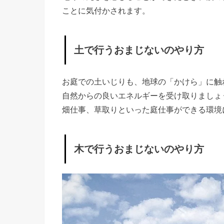
ことに気付かされます。
ま
じ
な
土で行うおまじないのやり方
い
の
お庭での土いじりも、地球の「かけら」に触
や
自然からの良いエネルギーを受け取りましょ
り
畑仕事、草取りといった庭仕事ができる環境
方
»
木で行うおまじないのやり方
土
で
行
う
お
ま