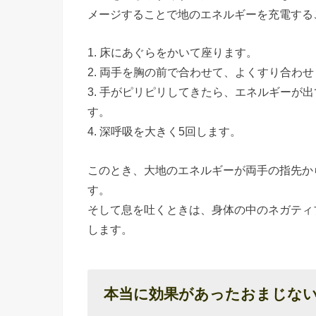
› 本当に
メージすることで地のエネルギーを充電する
効果があ
ったおま
1. 床にあぐらをかいて座ります。
じない③
2. 両手を胸の前で合わせて、よくすり合わ
自然の中
3. 手がピリピリしてきたら、エネルギーが
す。
で行う簡
4. 深呼吸を大きく5回します。
単なおま
じない
このとき、大地のエネルギーが両手の指先か
»
す。
空
そして息を吐くときは、身体の中のネガティ
の
します。
下
で
行
本当に効果があったおまじな
う