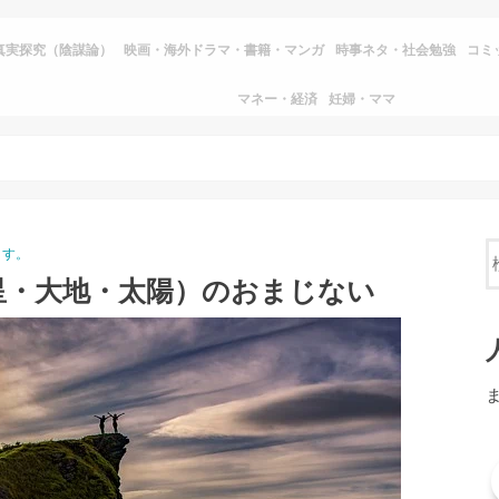
真実探究（陰謀論）
映画・海外ドラマ・書籍・マンガ
時事ネタ・社会勉強
コミ
マネー・経済
妊婦・ママ
ます。
星・大地・太陽）のおまじない