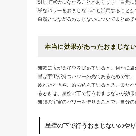
対して寛大になれることがあります。自然に
星空の下
議なパワーをおまじないにも活用することが
で行うお
自然とつながるおまじないについてまとめて
まじない
»
星
本当に効果があったおまじな
空
の
無数に広がる星空を眺めていると、何かに温
下
星は宇宙が持つパワーの光であるためです。
で
疲れたときや、落ち込んでいるとき、また不
行
るときは、星空の下で行うおまじないが効果
う
無限の宇宙のパワーを借りることで、自分の
お
ま
星空の下で行うおまじないのやり
じ
な