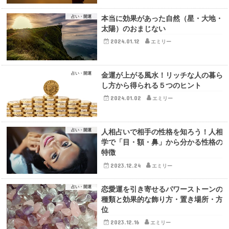
占い・開運
本当に効果があった自然（星・大地・
太陽）のおまじない
2024.01.12
エミリー
占い・開運
金運が上がる風水！リッチな人の暮ら
し方から得られる５つのヒント
2024.01.02
エミリー
占い・開運
人相占いで相手の性格を知ろう！人相
学で「目・額・鼻」から分かる性格の
特徴
2023.12.24
エミリー
占い・開運
恋愛運を引き寄せるパワーストーンの
種類と効果的な飾り方・置き場所・方
位
2023.12.16
エミリー