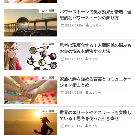
占い・開運
パワーストーンで風水効果が倍増！理
想的なパワーストーンの飾り方
2024.01.24
エミリー
占い・開運
思考は現実化する！人間関係の悩みも
お金の悩みも解決する方法
2024.01.17
エミリー
占い・開運
家族の絆を強める言霊とコミュニケー
ション術まとめ
2024.01.15
エミリー
占い・開運
世界のエリートやアスリートも実践し
ている！思考を使った引き寄せ
2024.01.13
エミリー