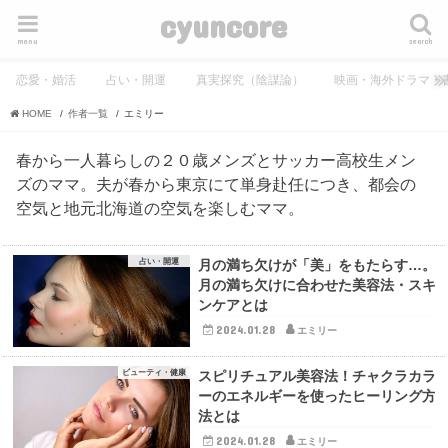
cyuncore
menu
search
恋愛・婚活
占い・開運
真実探究（陰謀論）
映画・海外ドラマ・
HOME
作者一覧
エミリー
春から一人暮らしの２０歳メンズとサッカー高校生メン
ズのママ。夫が春から東京にて単身赴任につき、都会の
空気と地元北海道の空気を楽しむママ。
占い・開運
月の満ち欠けが「美」をもたらす…。
月の満ち欠けに合わせた美容法・スキ
ンケアとは
2024.01.28
エミリー
ビューティ・健康
スピリチュアル美容法！チャクラカラ
ーのエネルギーを使ったヒーリング方
法とは
2024.01.28
エミリー