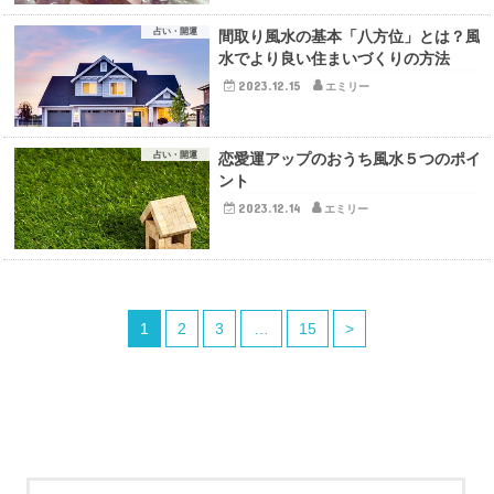
占い・開運
間取り風水の基本「八方位」とは？風
水でより良い住まいづくりの方法
2023.12.15
エミリー
占い・開運
恋愛運アップのおうち風水５つのポイ
ント
2023.12.14
エミリー
1
2
3
…
15
>