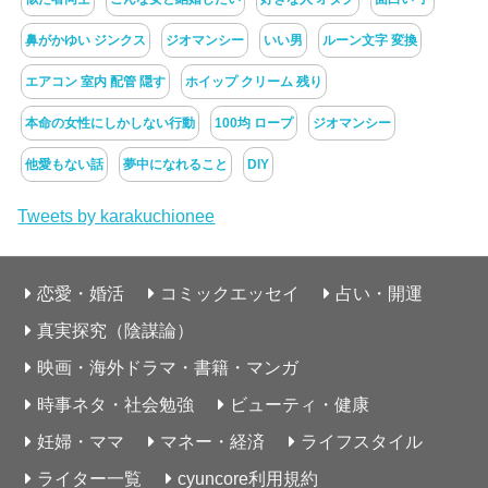
鼻がかゆい ジンクス
ジオマンシー
いい男
ルーン文字 変換
エアコン 室内 配管 隠す
ホイップ クリーム 残り
本命の女性にしかしない行動
100均 ロープ
ジオマンシー
他愛もない話
夢中になれること
DIY
Tweets by karakuchionee
恋愛・婚活
コミックエッセイ
占い・開運
真実探究（陰謀論）
映画・海外ドラマ・書籍・マンガ
時事ネタ・社会勉強
ビューティ・健康
妊婦・ママ
マネー・経済
ライフスタイル
ライター一覧
cyuncore利用規約