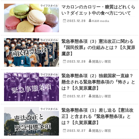
ライフスタイル
マカロンのカロリー・糖質はどれくら
い？ダイエット中の食べ方について
2023.12.28
K&M media
ライフスタイル
緊急事態条項（3）憲法改正に関わる
『国民投票』の仕組みとは？【久賀原
鷹彦】
2023.12.28
開運占い軍団
ライフスタイル
緊急事態条項（2）独裁国家一直線？
懸念される緊急事態条項の『怖さ』と
は？【久賀原鷹彦】
2023.12.27
開運占い軍団
ライフスタイル
緊急事態条項（1）差し迫る【憲法改
正】と含まれる『緊急事態条項』と
は？【久賀原鷹彦】
2023.12.27
開運占い軍団