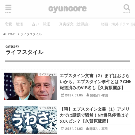
cyuncore
menu
search
恋愛・婚活
占い・開運
真実探究（陰謀論）
映画・海外ドラマ・
HOME
ライフスタイル
ライフスタイル
ライフスタイル
エプスタイン文書（2）まずはおさら
いから。エプスタイン事件とは？CNN
報道済みのVIP名も【久賀原鷹彦】
2024.01.05
開運占い軍団
ライフスタイル
【噂】エプスタイン文書（1）アメリ
カでは話題で騒然！NY爆発停電はそ
のスピン？【久賀原鷹彦】
2024.01.03
開運占い軍団