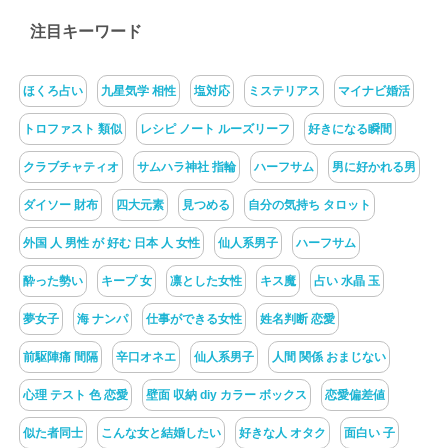
注目キーワード
ほくろ占い
九星気学 相性
塩対応
ミステリアス
マイナビ婚活
トロファスト 類似
レシピ ノート ルーズリーフ
好きになる瞬間
クラブチャティオ
サムハラ神社 指輪
ハーフサム
男に好かれる男
ダイソー 財布
四大元素
見つめる
自分の気持ち タロット
外国 人 男性 が 好む 日本 人 女性
仙人系男子
ハーフサム
酔った勢い
キープ 女
凛とした女性
キス魔
占い 水晶 玉
夢女子
海 ナンパ
仕事ができる女性
姓名判断 恋愛
前駆陣痛 間隔
辛口オネエ
仙人系男子
人間 関係 おまじない
心理 テスト 色 恋愛
壁面 収納 diy カラー ボックス
恋愛偏差値
似た者同士
こんな女と結婚したい
好きな人 オタク
面白い 子