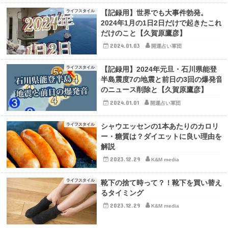
ライフスタイル
【記録用】世界でも大事件勃発。
2024年1月の1日2日だけで起きたこれ
だけのこと【久賀原鷹彦】
2024.01.03
開運占い軍団
ライフスタイル
【記録用】2024年元旦・石川県能登
半島震度7の地震と前日の3回の爆発音
のニュース削除と【久賀原鷹彦】
2024.01.01
開運占い軍団
ライフスタイル
シャウエッセンの1本あたりのカロリ
ー・糖質は？ダイエットに良い理由を
解説
2023.12.29
K&M media
ライフスタイル
靴下の捨て時って？！靴下を買い替え
るタイミング
2023.12.29
K&M media