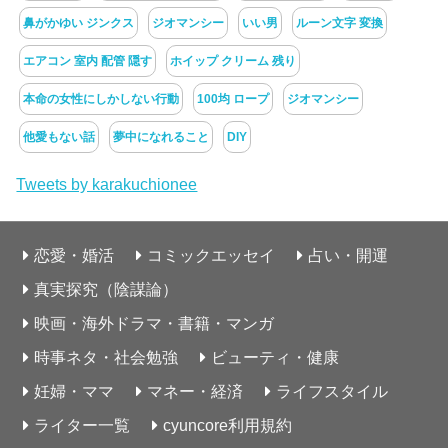
鼻がかゆい ジンクス
ジオマンシー
いい男
ルーン文字 変換
エアコン 室内 配管 隠す
ホイップ クリーム 残り
本命の女性にしかしない行動
100均 ロープ
ジオマンシー
他愛もない話
夢中になれること
DIY
Tweets by karakuchionee
恋愛・婚活
コミックエッセイ
占い・開運
真実探究（陰謀論）
映画・海外ドラマ・書籍・マンガ
時事ネタ・社会勉強
ビューティ・健康
妊婦・ママ
マネー・経済
ライフスタイル
ライター一覧
cyuncore利用規約