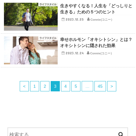
ライフスタイル
生きやすくなる！人生を「どっしりと
生きる」ための５つのヒント
2023.12.25
Connie(コニー）
ライフスタイル
幸せホルモン「オキシトシン」とは？
オキシトシンに隠された効果
2023.12.24
Connie(コニー）
<
1
2
3
4
5
…
45
>