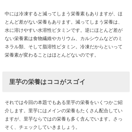
養アップの食
べ合わせレシ
中には冷凍すると減ってしまう栄養素もありますが、ほ
ピ
とんど差がない栄養もあります。減ってしまう栄養は、
水に溶けやすい水溶性ビタミンです。逆にほとんど差が
» 栄養レ
ない栄養素は食物繊維やカリウム、カルシウムなどのミ
シピ①
ネラル類、そして脂溶性ビタミン。冷凍だからといって
里芋と
栄養素が変わることはほとんどないのです。
豚肉の
ごま味
噌煮
里芋の栄養はココがスゴイ
» 栄養レ
シピ②
それでは今回の本題でもある里芋の栄養をいくつかご紹
里芋と
介します。里芋にはメインの栄養もたくさん配合してい
玉ねぎ
ますが、里芋ならではの栄養も多く含んでいます。さっ
のそぼ
そく、チェックしていきましょう。
ろ煮