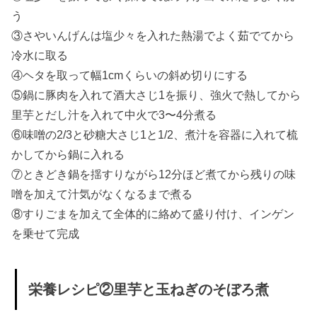
う
③さやいんげんは塩少々を入れた熱湯でよく茹でてから
冷水に取る
④ヘタを取って幅1cmくらいの斜め切りにする
⑤鍋に豚肉を入れて酒大さじ1を振り、強火で熱してから
里芋とだし汁を入れて中火で3〜4分煮る
⑥味噌の2/3と砂糖大さじ1と1/2、煮汁を容器に入れて梳
かしてから鍋に入れる
⑦ときどき鍋を揺すりながら12分ほど煮てから残りの味
噌を加えて汁気がなくなるまで煮る
⑧すりごまを加えて全体的に絡めて盛り付け、インゲン
を乗せて完成
栄養レシピ②里芋と玉ねぎのそぼろ煮