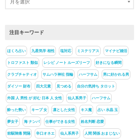
注目キーワード
ほくろ占い
九星気学 相性
塩対応
ミステリアス
マイナビ婚活
トロファスト 類似
レシピ ノート ルーズリーフ
好きになる瞬間
クラブチャティオ
サムハラ神社 指輪
ハーフサム
男に好かれる男
ダイソー 財布
四大元素
見つめる
自分の気持ち タロット
外国 人 男性 が 好む 日本 人 女性
仙人系男子
ハーフサム
酔った勢い
キープ 女
凛とした女性
キス魔
占い 水晶 玉
夢女子
海 ナンパ
仕事ができる女性
姓名判断 恋愛
前駆陣痛 間隔
辛口オネエ
仙人系男子
人間 関係 おまじない