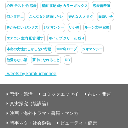
心理 テスト 色 恋愛
壁面 収納 diy カラー ボックス
恋愛偏差値
似た者同士
こんな女と結婚したい
好きな人 オタク
面白い 子
鼻がかゆい ジンクス
ジオマンシー
いい男
ルーン文字 変換
エアコン 室内 配管 隠す
ホイップ クリーム 残り
本命の女性にしかしない行動
100均 ロープ
ジオマンシー
他愛もない話
夢中になれること
DIY
Tweets by karakuchionee
恋愛・婚活
コミックエッセイ
占い・開運
真実探究（陰謀論）
映画・海外ドラマ・書籍・マンガ
時事ネタ・社会勉強
ビューティ・健康