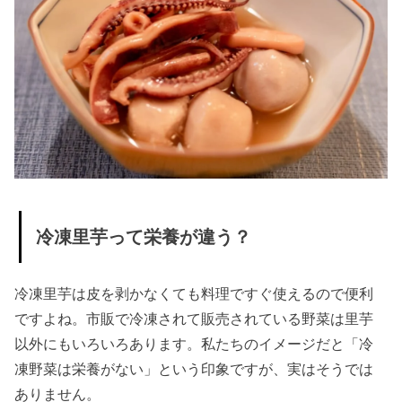
は？
» 里芋の
便秘解
消効果
» 里芋は
妊婦さ
んにお
すすめ
冷凍里芋って栄養が違う？
» 里芋は
代謝ア
冷凍里芋は皮を剥かなくても料理ですぐ使えるので便利
ップ効
ですよね。市販で冷凍されて販売されている野菜は里芋
果も
以外にもいろいろあります。私たちのイメージだと「冷
› 冷凍里芋でも
凍野菜は栄養がない」という印象ですが、実はそうでは
大丈夫！？栄
ありません。