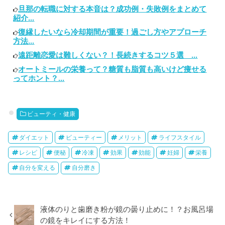
旦那の転職に対する本音は？成功例・失敗例をまとめて
紹介...
復縁したいなら冷却期間が重要！過ごし方やアプローチ
方法...
遠距離恋愛は難しくない？！長続きするコツ５選 ...
オートミールの栄養って？糖質も脂質も高いけど痩せる
ってホント？...
ビューティ・健康
ダイエット
ビューティー
メリット
ライフスタイル
レシピ
便秘
冷凍
効果
効能
妊婦
栄養
自分を変える
自分磨き
液体のりと歯磨き粉が鏡の曇り止めに！？お風呂場
の鏡をキレイにする方法！