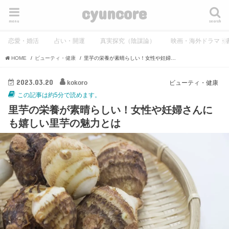
cyuncore
menu
search
恋愛・婚活
占い・開運
真実探究（陰謀論）
映画・海外ドラマ・
HOME
ビューティ・健康
里芋の栄養が素晴らしい！女性や妊婦さんにも嬉しい里芋の魅力とは
2023.03.20
kokoro
ビューティ・健康
この記事は約5分で読めます。
里芋の栄養が素晴らしい！女性や妊婦さんに
も嬉しい里芋の魅力とは