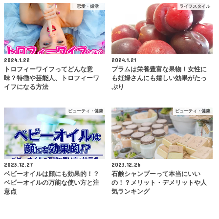
恋愛・婚活
ライフスタイル
2024.1.22
2024.1.21
トロフィーワイフってどんな意
プラムは栄養豊富な果物！女性に
味？特徴や芸能人、トロフィーワ
も妊婦さんにも嬉しい効果がたっ
イフになる方法
ぷり
ビューティ・健康
ビューティ・健康
2023.12.27
2023.12.26
ベビーオイルは顔にも効果的！？
石鹸シャンプーって本当にいい
ベビーオイルの万能な使い方と注
の！？メリット・デメリットや人
意点
気ランキング