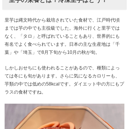
ココがスゴイ
» 里芋の
里芋は縄文時代から栽培されていた食材で、江戸時代頃
栄養素
までは芋の中でも主役級でした。海外に行くと里芋では
①ガラ
なく、「タロ」と呼ばれていることもあり、世界的にも
クタン
有名でよく食べられています。日本の主な生産地は「千
» 里芋の
葉」や「埼玉」で8月下旬から10月の秋が旬。
栄養素
②カリ
しかしおせちにも使われることがあるので、種類によっ
ウム
ては冬にも旬があります。さらに気になるカロリーも、
» 里芋の
芋類の中では低めの58kcalです。ダイエット中の方にもプ
栄養素
ラスの食材ですね。
③食物
繊維
› 里芋の栄養効
果やメリット