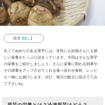
目次
【
開く
】
› 里芋の栄養と
丸くてぬめりのある里芋には、女性にも妊婦さんにも嬉
は？冷凍里芋
しい栄養がたっぷり詰まっています。今回はそんな里芋
はどう？
の栄養をご紹介しましょう。さらに栄養に関わる効果や
その栄養をアップさせてくれる食べ合わせ食材、レシピ
» 冷凍里
も一緒にお届けします。ぜひ、毎日の献立に役立ててみ
芋って
て下さいね。
栄養が
違う？
› 里芋の栄養は
里芋の栄養とは？冷凍里芋はどう？