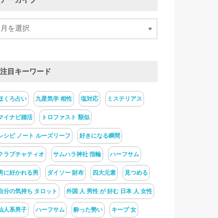
アーカイブ
注目キーワード
ほくろ占い
九星気学 相性
塩対応
ミステリアス
マイナビ婚活
トロファスト 類似
レシピ ノート ルーズリーフ
好きになる瞬間
クラブチャティオ
サムハラ神社 指輪
ハーフサム
男に好かれる男
ダイソー 財布
四大元素
見つめる
自分の気持ち タロット
外国 人 男性 が 好む 日本 人 女性
仙人系男子
ハーフサム
酔った勢い
キープ 女