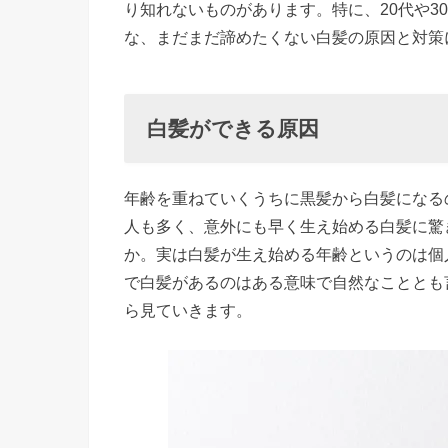
り知れないものがあります。特に、20代や3
因
な、まだまだ諦めたくない白髪の原因と対策
»
白
髪
白髪ができる原因
が
で
年齢を重ねていくうちに黒髪から白髪になる
き
人も多く、意外にも早く生え始める白髪に驚
る
か。実は白髪が生え始める年齢というのは個人
原
で白髪があるのはある意味で自然なこととも
因
ら見ていきます。
①
遺
伝
と
年