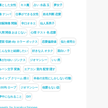
凛とした女性
キス魔
占い 水晶 玉
夢女子
海 ナンパ
仕事ができる女性
姓名判断 恋愛
前駆陣痛 間隔
辛口オネエ
仙人系男子
人間 関係 おまじない
心理 テスト 色 恋愛
壁面 収納 diy カラー ボックス
恋愛偏差値
似た者同士
こんな女と結婚したい
好きな人 オタク
面白い 子
鼻がかゆい ジンクス
ジオマンシー
いい男
ルーン文字 変換
エアコン 室内 配管 隠す
ホイップ クリーム 残り
本命の女性にしかしない行動
100均 ロープ
ジオマンシー
他愛もない話
夢中になれること
DIY
weets by karakuchionee