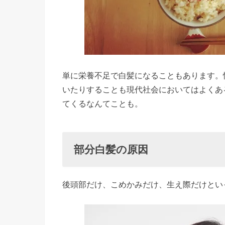
› 部分白
髪の原因
› 白髪対
策に効果
的なもの
単に栄養不足で白髪になることもあります。
4選
いたりすることも現代社会においてはよくある
てくるなんてことも。
»
白
髪
部分白髪の原因
対
策
①
後頭部だけ、こめかみだけ、生え際だけとい
シ
ャ