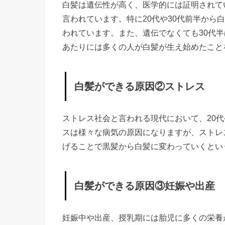
ス
白髪は遺伝性が高く、医学的には証明されて
言われています。特に20代や30代前半から
»
われています。また、遺伝でなくても30代半
白
あたりには多くの人が白髪が生え始めたこと
髪
が
で
白髪ができる原因②ストレス
き
る
ストレス社会と言われる現代において、20代
原
スは様々な病気の原因になりますが、ストレ
因
げることで黒髪から白髪に変わっていくとい
③
妊
白髪ができる原因③妊娠や出産
娠
や
出
妊娠中や出産、授乳期には胎児に多くの栄養