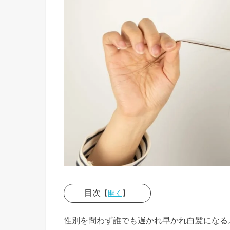
目次
【
開く
】
› 白髪が
性別を問わず誰でも遅かれ早かれ白髪になる
できる原