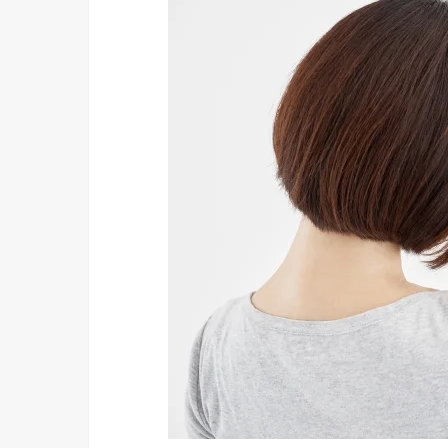
ン
プ
ー
»
白
髪
対
策
②
サ
プ
リ
»
白
髪