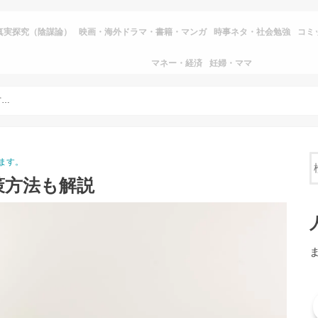
真実探究（陰謀論）
映画・海外ドラマ・書籍・マンガ
時事ネタ・社会勉強
コミ
マネー・経済
妊婦・ママ
白髪ができる原因とは？対策方法も解説
ます。
策方法も解説