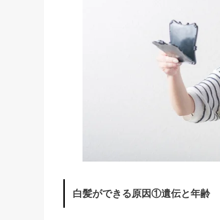
齢
»
白
髪
が
で
き
る
原
因
②
ス
白髪ができる原因①遺伝と年齢
ト
レ