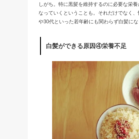
産
しがち。特に黒髪を維持するのに必要な栄養
なっていくということも。それだけでなく、
»
や30代といった若年齢にも関わらず白髪に
白
髪
が
白髪ができる原因④栄養不足
で
き
る
原
因
④
栄
養
不
足